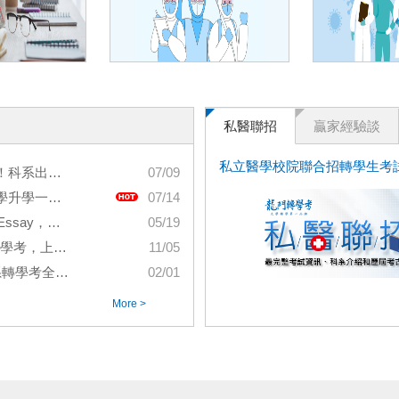
私醫聯招
贏家經驗談
私立醫學校院聯合招轉學生考
你一步到位理想頂大！
07/09
】X【甄戰】！
07/14
心目中的Ａ+答案！
05/19
策略，一次告訴你！
11/05
路、補習一次看！
02/01
More >