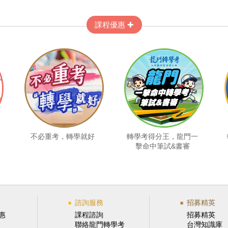
課程優惠 ✚
不必重考，轉學就好
轉學考得分王，龍門一
擊命中筆試&書審
諮詢服務
招募精英
惠
課程諮詢
招募精英
聯絡龍門轉學考
台灣知識庫