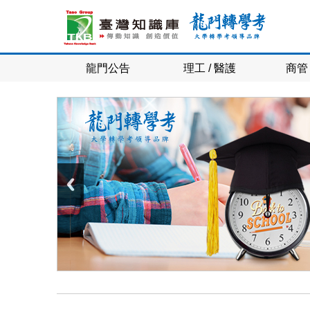
龍門公告
理工 / 醫護
商管 