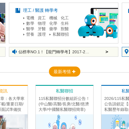
＞
私校翻身So Eazy，龍門帶你擁抱國立名校！
理工 / 醫護 轉學考
＞
寒轉、暑轉？怎麼轉才對？快認識大學轉學考！
電機 資工 機械 化工
數學 物理 化學 生科
＞
【徵才】臺灣知識庫邀您一起加入！
醫學 牙醫 藥學 獸醫
＞
2026最新！【龍門轉學考課程】各區課表公告囉！
營養 護理
私醫聯招
＞
佔榜率NO.1！【龍門轉學考】2017-2025年輔導219位榜首、128位榜眼、90位探花上榜國立頂大！
＞
科大轉學考到普大！【龍門】挺你，讓你一試上榜！
＞
115學測放榜不滿意，重考還是轉學考？完整利弊分析在【龍門】！
＞
跨領域轉學考沒在怕！０基礎也能上頂大！
最新考情 ✚
＞
私校翻身So Eazy，龍門帶你擁抱國立名校！
＞
寒轉、暑轉？怎麼轉才對？快認識大學轉學考！
資訊
私醫聯招
私
＞
【徵才】臺灣知識庫邀您一起加入！
轉簡章：各大學寒
115私醫聯招分數組距公告！
2026/115
載/重要日期/
(中山醫/高醫/長庚/北醫/慈濟
公告請鎖定【
審面試準備技
大學/中國醫私醫聯招簡章)
私醫歷年錄取