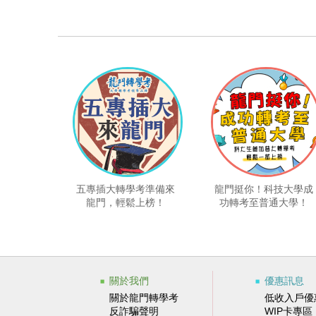
五專插大轉學考準備來
龍門挺你！科技大學成
龍門，輕鬆上榜！
功轉考至普通大學！
關於我們
優惠訊息
關於龍門轉學考
低收入戶優
反詐騙聲明
WIP卡專區