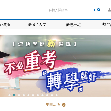
/ 傳播
法政 / 人文
優惠訊息
熱門
＞
2026最新！【龍門轉學考課程】各區課表公告囉！
＞
佔榜率NO.1！【龍門轉學考】2017-2025年輔導219位榜首、128位榜眼、90位探花上榜國立頂大！
＞
科大轉學考到普大！【龍門】挺你，讓你一試上榜！
＞
115學測放榜不滿意，重考還是轉學考？完整利弊分析在【龍門】！
集團品牌
＞
跨領域轉學考沒在怕！０基礎也能上頂大！