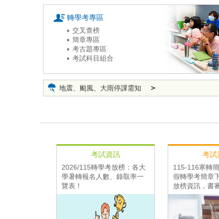
轉學考專區
交叉查榜
簡章專區
考古題專區
考試科目組合
＞
地震、颱風、大雨停課需知
考試資訊
考試
2026/115轉學考放榜：各大
115-116寒
學暑轉報名人數、錄取率一
假轉學考簡章下
覽表！
放榜資訊，書
巧大公開！