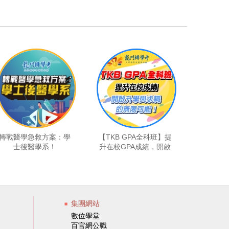
轉戰醫學急救方案：學
【TKB GPA全科班】提
士後醫學系！
升在校GPA成績，開啟
升學與求職的無限可
能！
集團網站
數位學堂
百官網公職