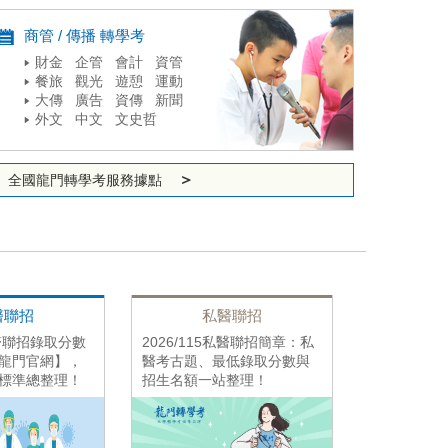
商管 / 傳播 轉學考
財金 企管 會計 資管
餐旅 觀光 遊憩 運動
大傳 廣告 資傳 新聞
外文 中文 文史哲
＞
全國龍門轉學考服務據點
醫聯招
私醫聯招
考
私醫聯招錄取分數
2026/115私醫聯招簡章：私
2026/11
龍門官網】，
醫考古題、最低錄取分數與
學暑轉報名
標準總整理！
招生名額一站整理！
覽表！