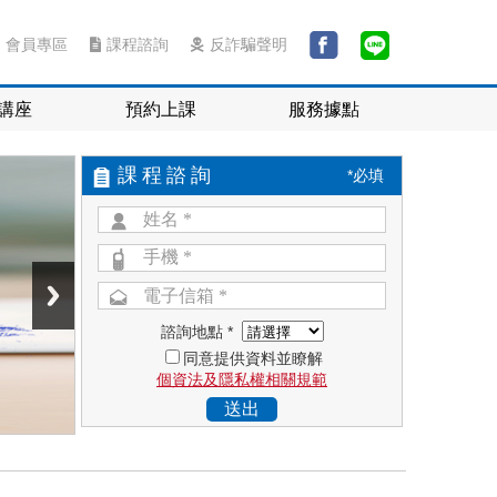
會員專區
課程諮詢
反詐騙聲明
講座
預約上課
服務據點
課程諮詢
*必填
諮詢地點 *
同意提供資料並瞭解
個資法及隱私權相關規範
送出