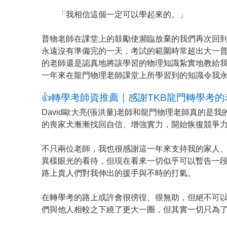
「我相信這個一定可以學起來的。」
普物老師在課堂上的鼓勵使瀕臨放棄的我們再次回
永遠沒有準備完的一天，考試的範圍時常超出大一
的老師還是認真地將該學習的物理知識紮實地教給
一年來在龍門物理老師課堂上所學習到的知識令我
👍轉學考師資推薦｜感謝TKB龍門轉學考的
David歐大亮(張洪量)老師和龍門物理老師真的
的喪家犬漸漸找回自信、增強實力，開始恢復競爭
不只兩位老師，我也很感謝這一年來支持我的家人
異樣眼光的看待，但現在看來一切似乎可以暫告一
路上貴人們對我伸出的援手與不時的打氣。
在轉學考的路上或許會很徬徨、很無助，但絕不可
們與他人相較之下繞了更大一圈，但其實一切只為