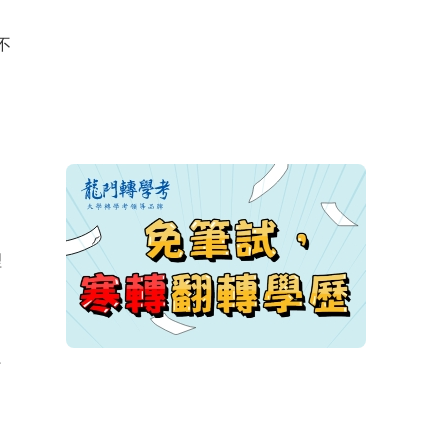
不
，
理
只