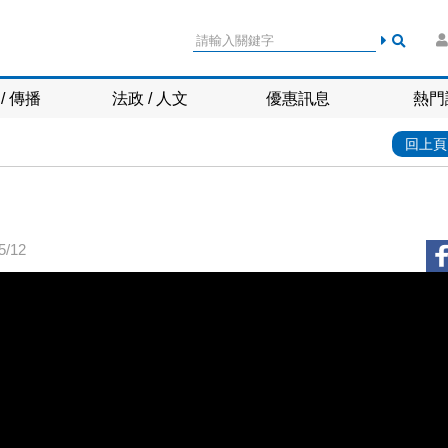
/ 傳播
法政 / 人文
優惠訊息
熱門
回上頁
/12