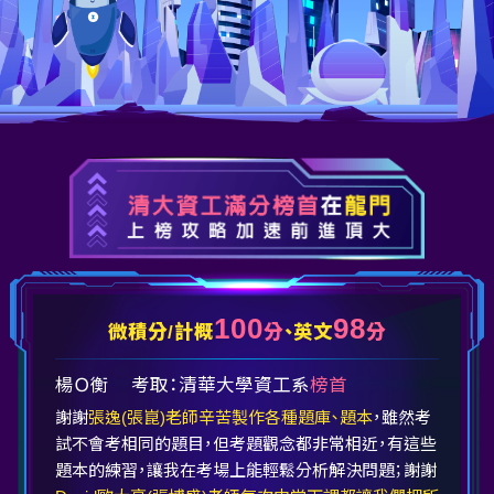
100
98
微積分/計概
分
、英文
分
楊Ｏ衡
考取：清華大學資工系
榜首
謝謝
張逸(張崑)老師辛苦製作各種題庫、題本
，雖然考
試不會考相同的題目，但考題觀念都非常相近，有這些
題本的練習，讓我在考場上能輕鬆分析解決問題；謝謝