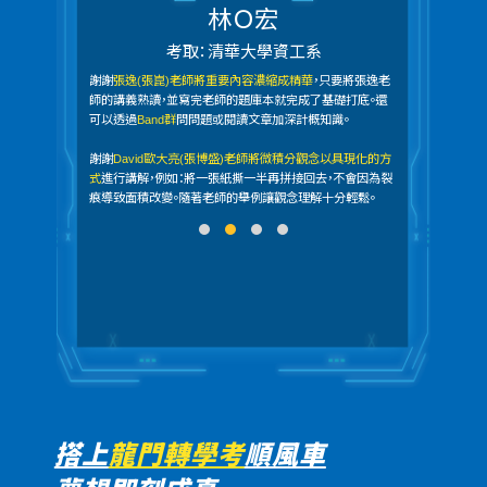
林Ｏ宏
考取：清華大學資工系
的講
謝謝
張逸(張崑)老師將重要內容濃縮成精華
，只要將張逸老
蔡
是
師的講義熟讀，並寫完老師的題庫本就完成了基礎打底。還
為
，
可以透過
Band群
問問題或閱讀文章加深計概知識。
便
的
間
謝謝
David歐大亮(張博盛)老師將微積分觀念以具現化的方
除
式
進行講解，例如：將一張紙撕一半再拼接回去，不會因為裂
業
痕導致面積改變。隨著老師的舉例讓觀念理解十分輕鬆。
力
搭上
龍門轉學考
順風車