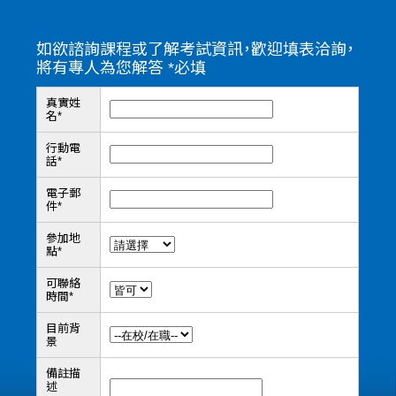
如欲諮詢課程或了解考試資訊，歡迎填表洽詢，
將有專人為您解答 *必填
真實姓
名
*
行動電
話
*
電子郵
件
*
參加地
點
*
可聯絡
時間
*
目前背
景
備註描
述