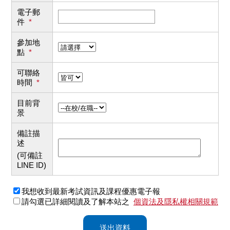
電子郵
件
*
參加地
點
*
可聯絡
時間
*
目前背
景
備註描
述
(可備註
LINE ID)
我想收到最新考試資訊及課程優惠電子報
請勾選已詳細閱讀及了解本站之
個資法及隱私權相關規範
送出資料