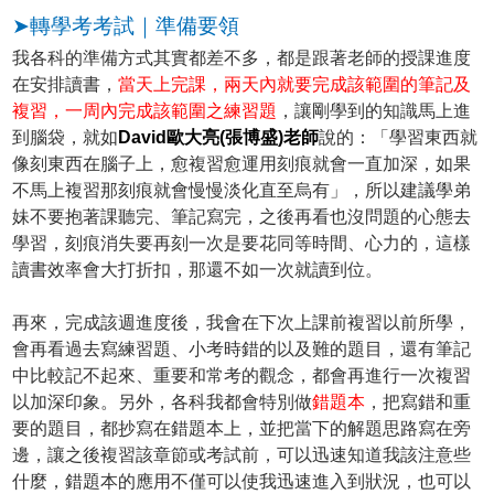
➤轉學考考試｜準備要領
我各科的準備方式其實都差不多，都是跟著老師的授課進度
在安排讀書，
當天上完課，兩天內就要完成該範圍的筆記及
複習，一周內完成該範圍之練習題
，讓剛學到的知識馬上進
到腦袋，就如
David歐大亮(張博盛)老師
說的：「學習東西就
像刻東西在腦子上，愈複習愈運用刻痕就會一直加深，如果
不馬上複習那刻痕就會慢慢淡化直至烏有」，所以建議學弟
妹不要抱著課聽完、筆記寫完，之後再看也沒問題的心態去
學習，刻痕消失要再刻一次是要花同等時間、心力的，這樣
讀書效率會大打折扣，那還不如一次就讀到位。
再來，完成該週進度後，我會在下次上課前複習以前所學，
會再看過去寫練習題、小考時錯的以及難的題目，還有筆記
中比較記不起來、重要和常考的觀念，都會再進行一次複習
以加深印象。另外，各科我都會特別做
錯題本
，把寫錯和重
要的題目，都抄寫在錯題本上，並把當下的解題思路寫在旁
邊，讓之後複習該章節或考試前，可以迅速知道我該注意些
什麼，錯題本的應用不僅可以使我迅速進入到狀況，也可以