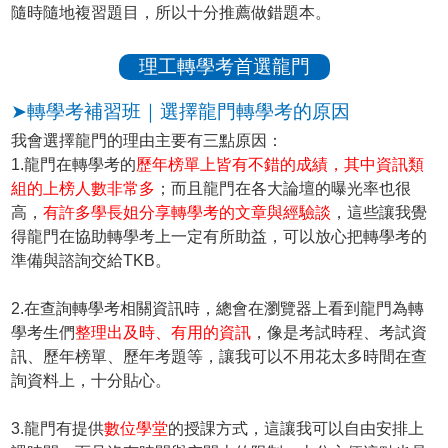
隨時隨地複習題目，所以十分推薦做錯題本。
理工轉學考首選龍門
➤轉學考補習班｜選擇龍門轉學考的原因
我會選擇龍門的理由主要有三點原因：
1.龍門在轉學考的
歷年榜單上皆有不錯的成績，其中資訊類
組的上榜人數非常多
；而且龍門在各大論壇的曝光率也很
高，
有許多學長姐分享轉學考的文章與經驗談
，這些讓我覺
得龍門在協助轉學考上一定有所助益，可以放心把轉學考的
準備與諮詢交給TKB。
2.在查詢轉學考相關資訊時，總會在瀏覽器上看到龍門為轉
學考生們
整理出及時、有用的資訊
，像是考試時程、考試資
訊、歷年榜單、歷年考題等，讓我可以不用花太多時間在查
詢資料上，十分貼心。
3.龍門有提供
數位學堂
的授課方式，這讓我可以自由安排上