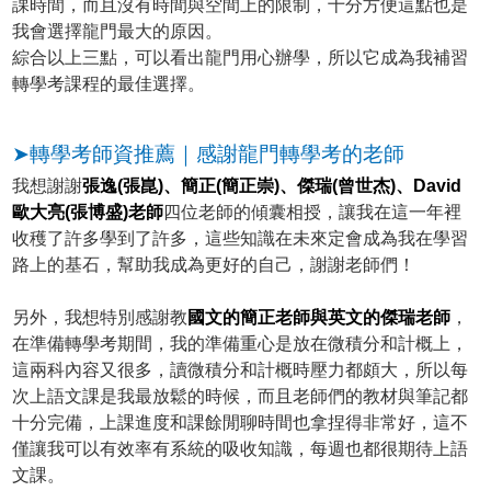
課時間，而且沒有時間與空間上的限制，十分方便這點也是
我會選擇龍門最大的原因。
綜合以上三點，可以看出龍門用心辦學，所以它成為我補習
轉學考課程的最佳選擇。
➤轉學考師資推薦｜感謝龍門轉學考的老師
我想謝謝
張逸(張崑)、簡正(簡正崇)、傑瑞(曾世杰)、David
歐大亮(張博盛)老師
四位老師的傾囊相授，讓我在這一年裡
收穫了許多學到了許多，這些知識在未來定會成為我在學習
路上的基石，幫助我成為更好的自己，謝謝老師們！
另外，我想特別感謝教
國文的簡正老師與英文的傑瑞老師
，
在準備轉學考期間，我的準備重心是放在微積分和計概上，
這兩科內容又很多，讀微積分和計概時壓力都頗大，所以每
次上語文課是我最放鬆的時候，而且老師們的教材與筆記都
十分完備，上課進度和課餘閒聊時間也拿捏得非常好，這不
僅讓我可以有效率有系統的吸收知識，每週也都很期待上語
文課。