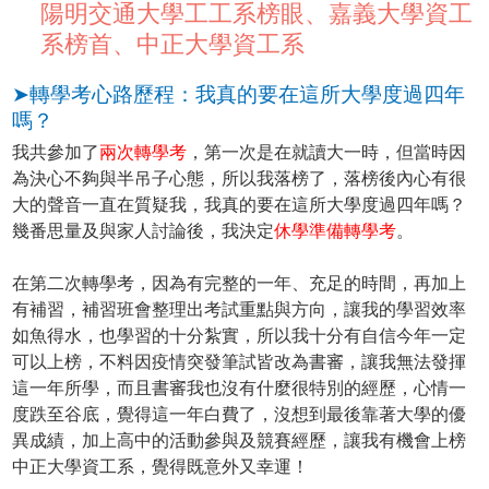
陽明交通大學工工系榜眼、嘉義大學資工
系榜首、中正大學資工系
➤轉學考心路歷程：我真的要在這所大學度過四年
嗎？
我共參加了
兩次轉學考
，第一次是在就讀大一時，但當時因
為決心不夠與半吊子心態，所以我落榜了，落榜後內心有很
大的聲音一直在質疑我，我真的要在這所大學度過四年嗎？
幾番思量及與家人討論後，我決定
休學準備轉學考
。
在第二次轉學考，因為有完整的一年、充足的時間，再加上
有補習，補習班會整理出考試重點與方向，讓我的學習效率
如魚得水，也學習的十分紮實，所以我十分有自信今年一定
可以上榜，不料因疫情突發筆試皆改為書審，讓我無法發揮
這一年所學，而且書審我也沒有什麼很特別的經歷，心情一
度跌至谷底，覺得這一年白費了，沒想到最後靠著大學的優
異成績，加上高中的活動參與及競賽經歷，讓我有機會上榜
中正大學資工系，覺得既意外又幸運！