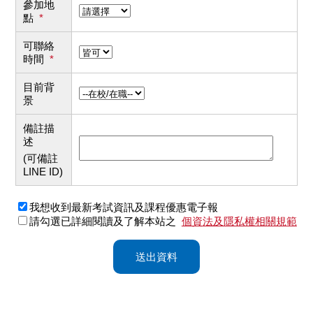
參加地
點
*
可聯絡
時間
*
目前背
景
備註描
述
(可備註
LINE ID)
我想收到最新考試資訊及課程優惠電子報
請勾選已詳細閱讀及了解本站之
個資法及隱私權相關規範
送出資料