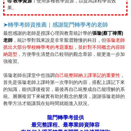
④ 教學資源：
使用多種教學資源，以提高課程學習效
果。
➤轉學考師資推薦｜感謝龍門轉學考的老師
最想感謝的老師是授課心理與教育統計學的
張璇(蔡丁禕霈)
老師
，統計學對我來說是非常艱澀難懂的科目，但
張璇老師
抓出大部分學校轉學考的考題重點，並針對不同概念內容歸
納題型
，方便學生清楚自己較弱的觀念章節，能更進一步加
強複習。
張璇老師在課堂中也強調
自己統整歸納上課筆記的重要性
，
首先是張璇老師上課時第一次學到的內容，搭配上課記下來
的知識，能供課後複習，最後再自己統整成自己能理解的系
統。層層複習下來確實有助於觀念的釐清，謝謝張璇老師的
教學方法才能讓我在短時間就能進入狀況。
龍門轉學考提供
最完整課程、最專業師資陣容