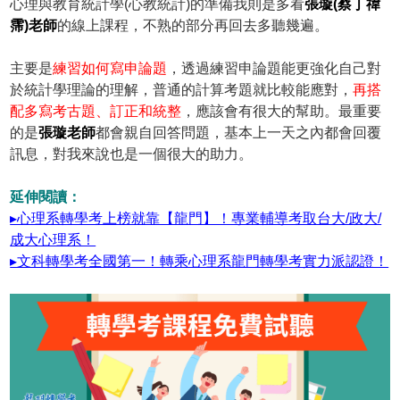
心理與教育統計學(心教統計)的準備我則是多看
張璇(蔡丁禕
霈)老師
的線上課程，不熟的部分再回去多聽幾遍。
主要是
練習如何寫申論題
，透過練習申論題能更強化自己對
於統計學理論的理解，普通的計算考題就比較能應對，
再搭
配多寫考古題、訂正和統整
，應該會有很大的幫助。最重要
的是
張璇老師
都會親自回答問題，基本上一天之內都會回覆
訊息，對我來說也是一個很大的助力。
延伸閱讀：
▸心理系轉學考上榜就靠【龍門】！專業輔導考取台大/政大/
成大心理系！
▸文科轉學考全國第一！轉乘心理系龍門轉學考實力派認證！