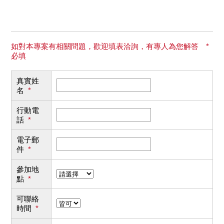
如對本專案有相關問題，歡迎填表洽詢，有專人為您解答 *
必填
真實姓
名
*
行動電
話
*
電子郵
件
*
參加地
點
*
可聯絡
時間
*