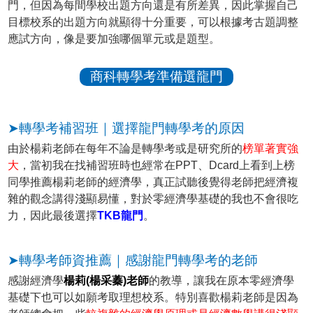
門，但因為每間學校出題方向還是有所差異，因此掌握自己
目標校系的出題方向就顯得十分重要，可以根據考古題調整
應試方向，像是要加強哪個單元或是題型。
商科轉學考準備選龍門
➤轉學考補習班｜選擇龍門轉學考的原因
由於楊莉老師在每年不論是轉學考或是研究所的
榜單著實強
大
，當初我在找補習班時也經常在PPT、Dcard上看到上榜
同學推薦楊莉老師的經濟學，真正試聽後覺得老師把經濟複
雜的觀念講得淺顯易懂，對於零經濟學基礎的我也不會很吃
力，因此最後選擇
TKB龍門
。
➤轉學考師資推薦｜感謝龍門轉學考的老師
感謝經濟學
楊莉(楊采蓁)老師
的教導，讓我在原本零經濟學
基礎下也可以如願考取理想校系。特別喜歡楊莉老師是因為