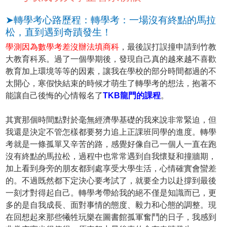
➤轉學考心路歷程：轉學考：一場沒有終點的馬拉
松，直到遇到奇蹟發生！
學測因為數學考差沒辦法填商科
，最後誤打誤撞申請到竹教
大教育科系。過了一個學期後，發現自己真的越來越不喜歡
教育加上環境等等的因素，讓我在學校的部分時間都過的不
太開心，寒假快結束的時候才萌生了轉學考的想法，抱著不
能讓自己後悔的心情報名了
TKB龍門的課程
。
其實那個時間點對於毫無經濟學基礎的我來說非常緊迫，但
我還是決定不管怎樣都要努力追上正課班同學的進度。轉學
考就是一條孤單又辛苦的路，感覺好像自己一個人一直在跑
沒有終點的馬拉松，過程中也常常遇到自我懷疑和撞牆期，
加上看到身旁的朋友都到處享受大學生活，心情確實會蠻差
的。不過既然都下定決心要考試了，就要全力以赴撐到最後
一刻才對得起自己。轉學考帶給我的絕不僅是知識而已，更
多的是自我成長、面對事情的態度、毅力和心態的調整。現
在回想起來那些犧牲玩樂在圖書館孤軍奮鬥的日子，我感到