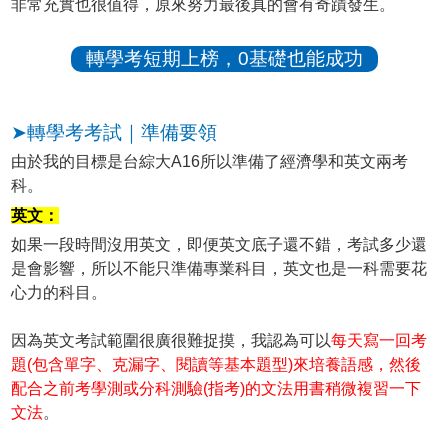
非常充實也很值得，原來努力最後真的會有奇蹟發生。
轉學考短期上榜，0基礎也能成功
➤轉學考考試｜準備要領
由於我的目標是台綜大A16所以準備了經濟學和英文兩考
科。
英文：
如果一段時間沒用英文，即便英文底子還不錯，考試多少還
是會影響，所以不能只準備專業科目，英文也是一科需要花
心力的科目。
因為英文考試範圍很廣很難捉摸，我認為可以
每天寫一回考
題(包含單字、克漏字、閱讀等基本題型)來培養語感，然後
配合之前考學測或分科測驗(指考)的文法用書稍微複習一下
文法
。