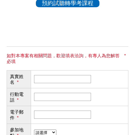
預約試聽轉學考課程
如對本專案有相關問題，歡迎填表洽詢，有專人為您解答 *
必填
真實姓
名
*
行動電
話
*
電子郵
件
*
參加地