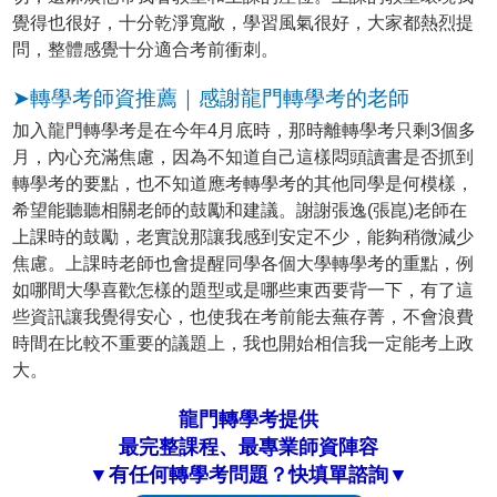
覺得也很好，十分乾淨寬敞，學習風氣很好，大家都熱烈提
問，整體感覺十分適合考前衝刺。
➤轉學考師資推薦｜感謝龍門轉學考的老師
加入龍門轉學考是在今年4月底時，那時離轉學考只剩3個多
月，內心充滿焦慮，因為不知道自己這樣悶頭讀書是否抓到
轉學考的要點，也不知道應考轉學考的其他同學是何模樣，
希望能聽聽相關老師的鼓勵和建議。謝謝張逸(張崑)老師在
上課時的鼓勵，老實說那讓我感到安定不少，能夠稍微減少
焦慮。上課時老師也會提醒同學各個大學轉學考的重點，例
如哪間大學喜歡怎樣的題型或是哪些東西要背一下，有了這
些資訊讓我覺得安心，也使我在考前能去蕪存菁，不會浪費
時間在比較不重要的議題上，我也開始相信我一定能考上政
大。
龍門轉學考提供
最完整課程、最專業師資陣容
▼有任何轉學考問題？快填單諮詢▼