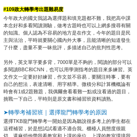
#109政大轉學考出題難易度
今年政大的國文我認為選擇題和填充題都不難，我把高中課
本念好和多看閱讀測驗，做考古題時也可以上網多搜尋有關
的知識。個人認為不容易的地方是在作文，今年的題目是民
主與法治，平時就要關心國內外大事，且能清晰的知道發生
了什麼，盡量不要一昧批評，多描述自己的批判性思考。
另外，英文單字要多背，7000單是不夠的，閱讀的部分可以
多閱讀BBC和CNN，也可以用學測指考的題目來多練習。英
文作文一定要好好練習，作文並不容易，要關注時事，要有
自己的想法，表達清晰、用字精準。微積分和計算機概論有
時會有1或2題難題，我偶爾會看看難一點或沒看過的題目，
挑戰一下自己，平時則是原文書和補習班資料讀熟。
➤轉學考補習班｜選擇龍門轉學考的原因
選擇TKB龍門轉學考一開始是因為聽說很多考上的學生都在
這裡補習，於是想試試看適不適合我。櫃檯人員態度很親
切，還麻煩他帶我看教室和上課的座位。上課的教室環境我