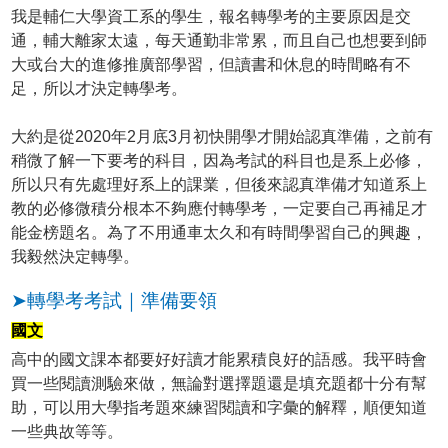
我是輔仁大學資工系的學生，報名轉學考的主要原因是交
通，輔大離家太遠，每天通勤非常累，而且自己也想要到師
大或台大的進修推廣部學習，但讀書和休息的時間略有不
足，所以才決定轉學考。
大約是從2020年2月底3月初快開學才開始認真準備，之前有
稍微了解一下要考的科目，因為考試的科目也是系上必修，
所以只有先處理好系上的課業，但後來認真準備才知道系上
教的必修微積分根本不夠應付轉學考，一定要自己再補足才
能金榜題名。為了不用通車太久和有時間學習自己的興趣，
我毅然決定轉學。
➤轉學考考試｜準備要領
國文
高中的國文課本都要好好讀才能累積良好的語感。我平時會
買一些閱讀測驗來做，無論對選擇題還是填充題都十分有幫
助，可以用大學指考題來練習閱讀和字彙的解釋，順便知道
一些典故等等。