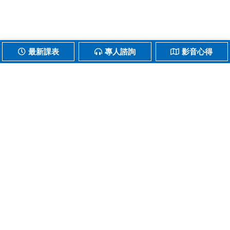
最新課表
專人諮詢
影音心得
上一篇：統計/經濟- 呂○榮
下一篇：統計/經濟- 方○文