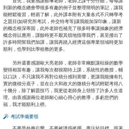
首先，我要感謝蔡琳老師，老師上課十分仔細，每每講
到新的概念總會帶很多有趣的例子並整理簡明的筆記，讓我
能輕鬆複習，輕易了解，此外課本附有大量各式不只轉學考
之題目(如研究所考試，外交特考等)讓我能加深印象，讓新
的概念根深蒂固，此外老師也補充了很多時事讓抽象的經濟
概念得以應用，課餘時更不厭其煩地指導我們，甚至撥出了
許多時間幫我們加課，讓我再踏入經濟這個專業領域時更加
順利，也學到比學校教的更多。
另外還要感謝歐大亮老師，老師非常幽默讓枯燥的數學
變得相當有趣，讓我每次都很期待上課，系統性的教授，輔
以口訣，不只讓我不再對位積分感到畏懼，更讓我能擁有扎
實的微積分底子，並在台大和政大的微積分考試輕鬆考得八
十幾分，除了解題技巧，我更從老師身上領悟了許多人生道
理。由衷感謝兩位老師耐心細心用心的教導，多虧您們的
福，我才能順利上榜。
考試準備要領
不要受外務引響，不要被誘惑搖擺，專注於目標，跟著