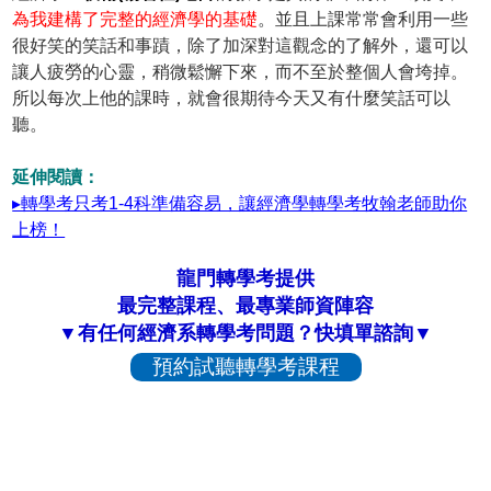
為我建構了完整的經濟學的基礎
。並且上課常常會利用一些
很好笑的笑話和事蹟，除了加深對這觀念的了解外，還可以
讓人疲勞的心靈，稍微鬆懈下來，而不至於整個人會垮掉。
所以每次上他的課時，就會很期待今天又有什麼笑話可以
聽。
延伸閱讀：
▸轉學考只考1-4科準備容易，讓經濟學轉學考牧翰老師助你
上榜！
龍門轉學考提供
最完整課程、最專業師資陣容
▼有任何經濟系轉學考問題？快填單諮詢▼
預約試聽轉學考課程