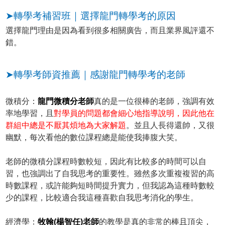
➤轉學考補習班｜選擇龍門轉學考的原因
選擇龍門理由是因為看到很多相關廣告，而且業界風評還不
錯。
➤轉學考師資推薦｜感謝龍門轉學考的老師
微積分：
龍門微積分老師
真的是一位很棒的老師，強調有效
率地學習，且
對學員的問題都會細心地指導說明，因此他在
群組中總是不厭其煩地為大家解題
。並且人長得還帥，又很
幽默，每次看他的數位課程總是能使我捧腹大笑。
老師的微積分課程時數較短，因此有比較多的時間可以自
習，也強調出了自我思考的重要性。雖然多次重複複習的高
時數課程，或許能夠短時間提升實力，但我認為這種時數較
少的課程，比較適合我這種喜歡自我思考消化的學生。
經濟學：
牧翰(楊智任)老師
的教學是真的非常的棒且頂尖，