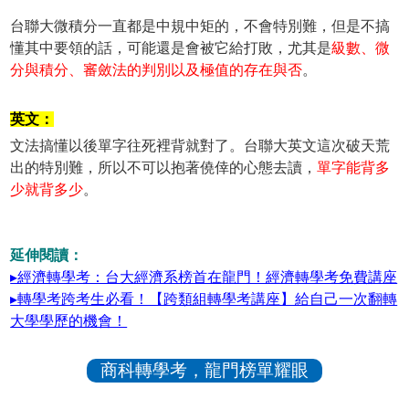
台聯大微積分一直都是中規中矩的，不會特別難，但是不搞
懂其中要領的話，可能還是會被它給打敗，尤其是
級數、微
分與積分、審斂法的判別以及極值的存在與否
。
英文：
文法搞懂以後單字往死裡背就對了。台聯大英文這次破天荒
出的特別難，所以不可以抱著僥倖的心態去讀，
單字能背多
少就背多少
。
延伸閱讀：
▸經濟轉學考：台大經濟系榜首在龍門！經濟轉學考免費講座
▸轉學考跨考生必看！【跨類組轉學考講座】給自己一次翻轉
大學學歷的機會！
商科轉學考，龍門榜單耀眼