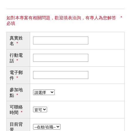
如對本專案有相關問題，歡迎填表洽詢，有專人為您解答 *
必填
真實姓
名
*
行動電
話
*
電子郵
件
*
參加地
點
*
可聯絡
時間
*
目前背
景