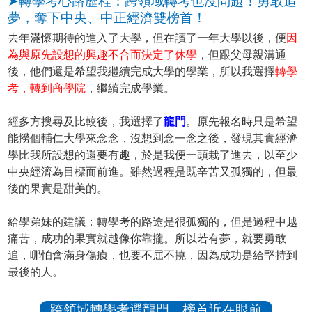
➤轉學考心路歷程：跨領域轉考也沒問題！勇敢追
夢，奪下中央、中正經濟雙榜首！
去年滿懷期待的進入了大學，但在讀了一年大學以後，便
因
為與原先設想的興趣不合而決定了休學
，但跟父母親溝通
後，他們還是希望我繼續完成大學的學業，所以我選擇
轉學
考，轉到商學院
，繼續完成學業。
經多方搜尋及比較後，我選擇了
龍門
。原先報名時只是希望
能撈個輔仁大學來念念，沒想到念一念之後，發現其實經濟
學比我所設想的還要有趣，於是我便一頭栽了進去，以至少
中央經濟為目標而前進。雖然過程是既辛苦又孤獨的，但最
後的果實是甜美的。
給學弟妹的建議：轉學考的路途是很孤獨的，但是過程中越
痛苦，成功的果實就越像你靠攏。所以若有夢，就要勇敢
追，哪怕會滿身傷㾗，也要不屈不撓，因為成功是給堅持到
最後的人。
跨領域轉學考選龍門，榜首近在眼前