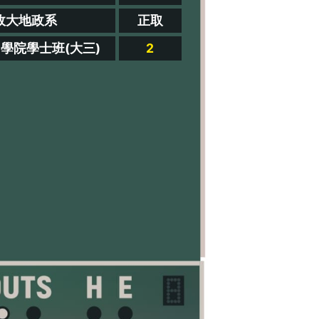
台大外文系
正取
台大外文系
正取
台大外文系
正取
台大外文系
正取
台大日文系
正取
台大農經系
1
台大化學系
1
台大生傳系
正取
台大歷史系
3
台大政治系
3
台大政治系
正取
台大公衛系
正取