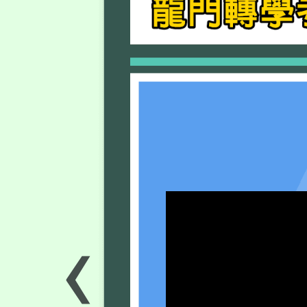
劉Ｏ浩
清大資
林Ｏ宏
清大資
王Ｏ宇
清大資
師
，從最基礎的
盧Ｏ樺
清大資
且
會，老師便會重
張Ｏ智
清大資
。
積分。在三月
林Ｏ疄
清大資
但
張Ｏ瑄
清大資
加
，每次講課的內
吳Ｏ婷
清大資
。
‹
劉Ｏ賢
陽明交大
陳Ｏ瑀
陽明交大
林Ｏ宇
陽明交大
陳Ｏ廷
陽明交大