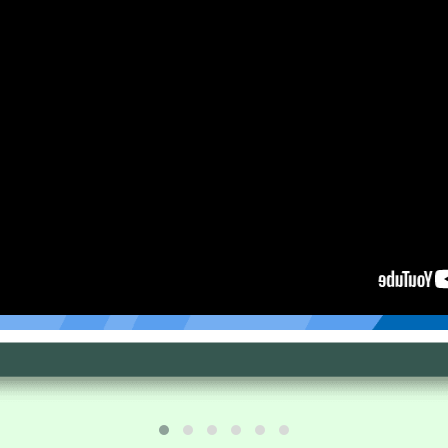
電機系
3
林Ｏ侑
陽
電機系
正取
胡Ｏ揚
陽
電機系
正取
洪Ｏ宸
陽
電機系
正取
張Ｏ婕
陽
電機系
正取
藍Ｏ翔
陽
電機系
正取
李Ｏ翰
陽
電機系
正取
鄧Ｏ恩
陽
電機系
正取
黃Ｏ傑
陽
電機系
正取
李Ｏ豪
陽
工工系
1
李Ｏ和
陽
工工系
正取
陳Ｏ榆
陽