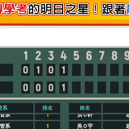
系企管組
1
江Ｏ陞
系企管組
1
周Ｏ瑩
校系
排名
姓名
系企管組
1
伍Ｏ凡