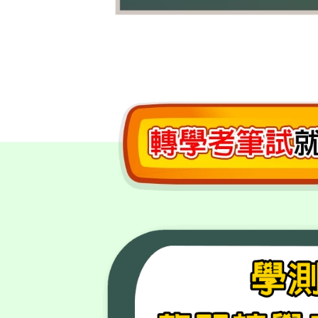
藍Ｏ祥
台大經
涂Ｏ瑋
台大經
黃Ｏ淳
台大經
沈Ｏ睿
台大經
楊Ｏ衡
清大資
楊Ｏ慶
清大資
賴Ｏ嘉
清大資
葉Ｏ賢
清大資
黃Ｏ嘉
清大資
陳Ｏ宇
清大資
楊Ｏ賢
清大資