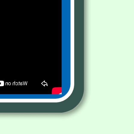
明交大光電系
正取
明交大材料系
正取
明交大土木系
1
明交大土木系
正取
明交大土木系
正取
明交大土木系
正取
明交大土木系
正取
明交大土木系
正取
明交大土木系
正取
明交大電子系
1
明交大醫技系
正取