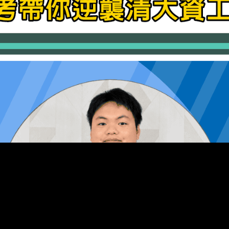
工系
正取
邱Ｏ軒
工系
正取
侯Ｏ琳
工系
正取
陳Ｏ妤
觀念慢慢教。而且只要有人不
微積分的歐大
工系
正取
白Ｏ晨
新講解這裡的觀念。由淺入深的教學方式讓
工系
正取
李Ｏ瑩
左右的時候，歐大亮老師會在上題庫班前幫
工系
正取
施Ｏ光
清大
點，讓我們在進入題庫班
工系
正取
蔡Ｏ雲
清大
容都很充實，全部都是曾考
計算機概論的張
工系
正取
溫Ｏ軒
清大原
過的重要觀念，讓我回去可
電機系
1
胥Ｏ均
陽
電機系
2
童Ｏ銘
陽
電機系
2
施Ｏ樺
陽
電機系
3
周Ｏ珈
陽