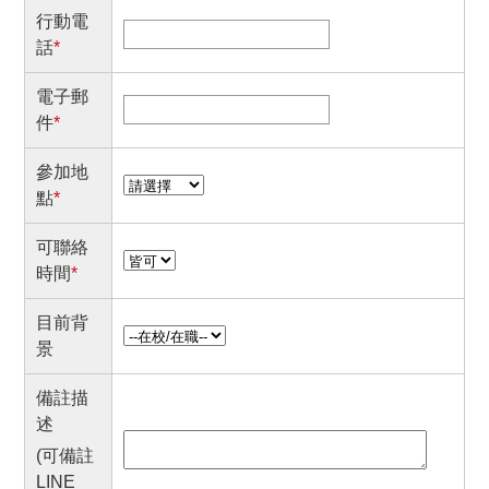
行動電
話
*
電子郵
件
*
參加地
點
*
可聯絡
時間
*
目前背
景
備註描
述
(可備註
LINE