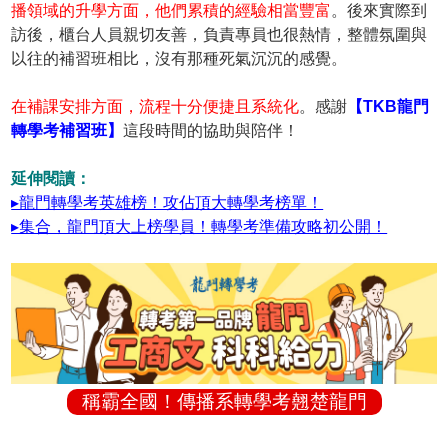
播領域的升學方面，他們累積的經驗相當豐富
。後來實際到
訪後，櫃台人員親切友善，負責專員也很熱情，整體氛圍與
以往的補習班相比，沒有那種死氣沉沉的感覺。
在補課安排方面，流程十分便捷且系統化
。感謝
【TKB龍門
轉學考補習班】
這段時間的協助與陪伴！
延伸閱讀：
▸龍門轉學考英雄榜！攻佔頂大轉學考榜單！
▸集合，龍門頂大上榜學員！轉學考準備攻略初公開！
稱霸全國！傳播系轉學考翹楚龍門