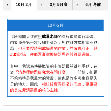
10月-2月
3月-5月底
6月-考前
10月-2月
這段期間大致依照
戴晨老師
的課程進度進行準備。
由於我是第一次接觸申論題，對作答方式相當不熟
悉，
但只要按時完成每週的作業，並確實訂正、與
老師討論，便能逐漸掌握解題思路與答題邏輯
。
其中，我認為傳播概論的申論題最關鍵的重點，在
於
「清楚理解題目究竟在問什麼」
。一開始，扣題
不夠精準是我最大的障礙，這也是許多考生容易失
分的地方。因此，
相較於賣弄艱澀的理論，更重要
的是先釐清題目的核心主軸
。