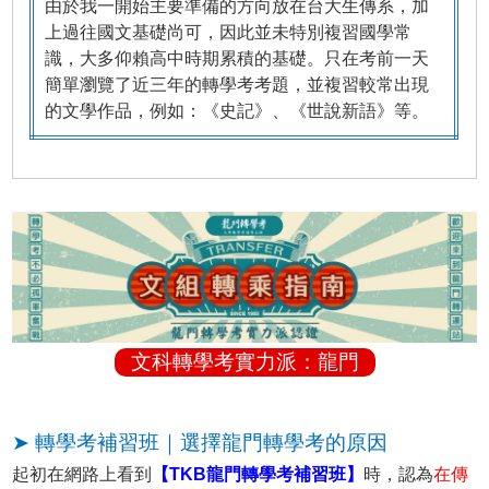
由於我一開始主要準備的方向放在台大生傳系，加
上過往國文基礎尚可，因此並未特別複習國學常
識，大多仰賴高中時期累積的基礎。只在考前一天
簡單瀏覽了近三年的轉學考考題，並複習較常出現
的文學作品，例如：《史記》、《世說新語》等。
文科轉學考實力派：龍門
➤ 轉學考補習班｜選擇龍門轉學考的原因
起初在網路上看到
【TKB龍門轉學考補習班】
時，認為
在傳