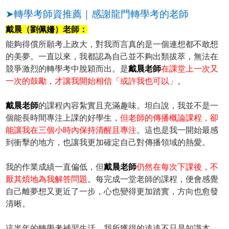
➤轉學考師資推薦｜感謝龍門轉學考的老師
戴晨（劉佩姍）老師：
能夠得償所願考上政大，對我而言真的是一個連想都不敢想
的美夢。一直以來，我都認為自己並不夠出類拔萃，無法在
競爭激烈的轉學考中脫穎而出。是
戴晨老師
在課堂上一次又
一次的鼓勵，才讓我開始相信「或許我也可以」
。
戴晨老師
的課程內容紮實且充滿趣味。坦白說，我並不是一
個能長時間專注上課的好學生，
但老師的傳播概論課程，卻
能讓我在三個小時內保持清醒且專注
。這也是我一開始最感
到衝擊的地方，也讓我更加確定自己對傳播領域的熱愛。
我的作業成績一直偏低，但
戴晨老師
仍然在每次下課後，不
厭其煩地為我解答問題
。每完成一堂老師的課程，便會感覺
自己離夢想又更近了一步，心也變得更加踏實，方向也愈發
清晰。
這半年的轉學考補習生活，我所獲得的遠遠不只是知識本