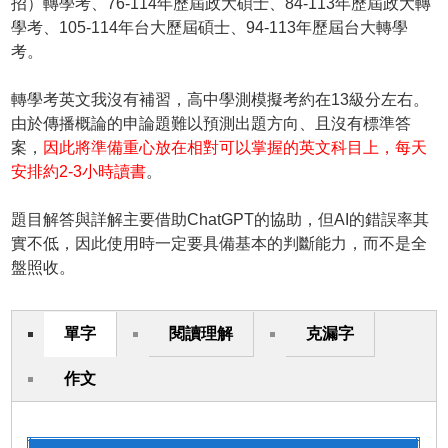
招）轉學考、76-114年歷屆政大碩士、84-113年歷屆政大轉
學考、105-114年台大歷屆碩士、94-113年歷屆台大轉學
考。
轉學考英文我沒有補習，高中學測模擬考約在13級分左右。
由於傳播概論的申論題難以預測出題方向、且沒有標準答
案，
因此將準備重心放在相對可以掌握的英文科目上，每天
安排約2-3小時讀書
。
題目解答與詳解主要借助ChatGPT的協助，但AI的錯誤率其
實不低，因此使用時一定要具備基本的判斷能力，而不是全
盤照收。
單字
閱讀理解
克漏字
作文