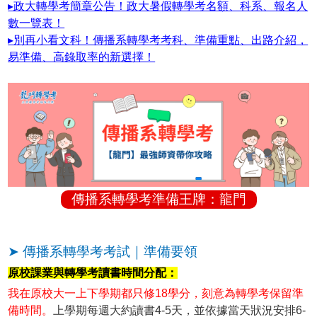
▸政大轉學考簡章公告！政大暑假轉學考名額、科系、報名人
數一覽表！
▸別再小看文科！傳播系轉學考考科、準備重點、出路介紹，
易準備、高錄取率的新選擇！
傳播系轉學考準備王牌：龍門
➤ 傳播系轉學考考試｜準備要領
原校課業與轉學考讀書時間分配：
我在原校大一上下學期都只修18學分，刻意為轉學考保留準
備時間。
上學期每週大約讀書4-5天，並依據當天狀況安排6-