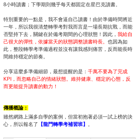
8小時讀書；下學期則幾乎每天都固定在星巴克讀書。
特別重要的一點是，我不會逼自己讀書！由於準備時間將近
一年，所以我很清楚轉學考對我而言是一場長期抗戰，而能
否堅持下去，關鍵在於備考期間的心理狀態！因此，
我給自
己很大的彈性，依據當天的狀態調整讀書時長。
也因為如
此，整段轉學考準備過程並沒有讓我感到痛苦，反而能長時
間維持穩定的節奏。
分享這麼多準備細節，最想提醒的是：
千萬不要為了完成
KPI，而忽略自己的情緒狀態。維持健康、穩定的心態，反
而更能提升讀書的動力！
傳播概論：
雖然網路上滿多自學的案例，但當初抱著必須一試上榜的決
心，所以報名了
【龍門轉學考補習班】
。