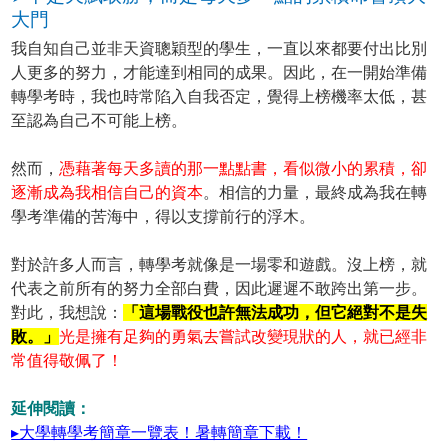
大門
我自知自己並非天資聰穎型的學生，一直以來都要付出比別
人更多的努力，才能達到相同的成果。因此，在一開始準備
轉學考時，我也時常陷入自我否定，覺得上榜機率太低，甚
至認為自己不可能上榜。
然而，
憑藉著每天多讀的那一點點書，看似微小的累積，卻
逐漸成為我相信自己的資本
。相信的力量，最終成為我在轉
學考準備的苦海中，得以支撐前行的浮木。
對於許多人而言，轉學考就像是一場零和遊戲。沒上榜，就
代表之前所有的努力全部白費，因此遲遲不敢跨出第一步。
對此，我想說：
「這場戰役也許無法成功，但它絕對不是失
敗。」
光是擁有足夠的勇氣去嘗試改變現狀的人，就已經非
常值得敬佩了！
延伸閱讀：
▸大學轉學考簡章一覽表！暑轉簡章下載！