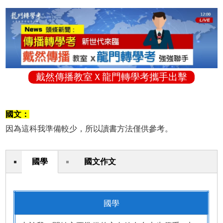
戴然傳播教室Ｘ龍門轉學考攜手出擊
國文：
因為這科我準備較少，所以讀書方法僅供參考。
國學
國文作文
國學