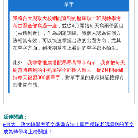
單字
我將台大與政大校網能查到的歷屆碩士班與轉學考
考古題全部寫過一遍
，並從4月開始每天寫兩份題目
（由遠到近），作為刷題訓練。我個人認為這個方
法相當有效，可以快速掌握台政的出題方向，尤其
在單字方面，到後期基本上看到的單字都不陌生。
此外，
我非常推薦搭配墨墨背單字App。我會把每天
刷題時遇到的不熟單字全部輸入進去，從2月開始維
持每天複習300個單字
，對單字量的累積與記憶保存
都非常有感。
延伸閱讀：
▸台大、政大轉學考英文準備方法！龍門傑瑞老師讓您的英文
成為轉學考上榜關鍵！