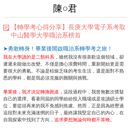
陳○君
【轉學考心得分享】長庚大學電子系考取
中山醫學大學職治系榜首
➤勇敢轉身！畢業後開啟職治系轉學考之旅！
我在大學讀的是二類科系
，雖然我沒有很喜歡這個領域，卻
遲遲未能做出改變。不僅是擔心浪費時間，重新開始更是需
要很大的勇氣。不論是枯燥乏味的考生生活，還是面對不熟
悉的學科，都是我必須克服的難關與挑戰。
畢業後，我才決定轉換跑道
，這段過程中，我曾無數次懷疑
自己的選擇。看著同屆的同學紛紛投入職場或是攻讀碩士學
位，要從頭再來的我不免感到焦慮。然而，正是因為經歷過
這段對未來充滿迷惘的日子，最終讓我堅定自己的內心，在
自我探索中找到了方向，
追求夢想無論何時都不算晚
。