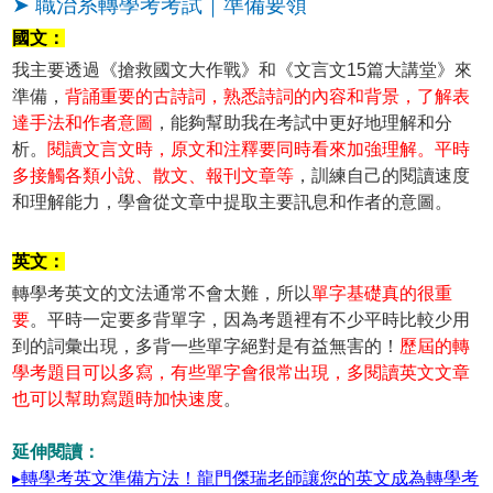
➤ 職治系轉學考考試｜準備要領
國文：
我主要透過《搶救國文大作戰》和《文言文15篇大講堂》來
準備，
背誦重要的古詩詞，熟悉詩詞的內容和背景，了解表
達手法和作者意圖
，能夠幫助我在考試中更好地理解和分
析。
閱讀文言文時，原文和注釋要同時看來加強理解。平時
多接觸各類小說、散文、報刊文章等
，訓練自己的閱讀速度
和理解能力，學會從文章中提取主要訊息和作者的意圖。
英文：
轉學考英文的文法通常不會太難，所以
單字基礎真的很重
要
。平時一定要多背單字，因為考題裡有不少平時比較少用
到的詞彙出現，多背一些單字絕對是有益無害的！
歷屆的轉
學考題目可以多寫，有些單字會很常出現，多閱讀英文文章
也可以幫助寫題時加快速度
。
延伸閱讀：
▸轉學考英文準備方法！龍門傑瑞老師讓您的英文成為轉學考