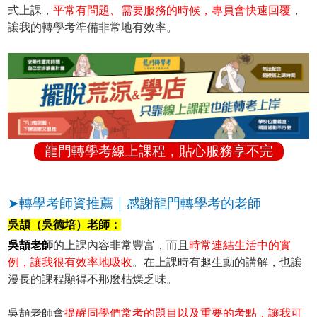
式上課，
平常有問題、需要服務的時候，專員會快速回覆
，
讓我的轉學考準備非常地有效率。
龍門轉學考線上課程，貼心服務享不完
➤轉學考師資推薦｜感謝龍門轉學考的老師
吳頡（吳德培）老師：
吳頡老師
的上課內容非常豐富，而且
時常連結生活中的實
例，讓我很有效率地吸收
。在上課時有趣生動的講解，也讓
漫長的課程顯得不那麼枯燥乏味。
吳頡老師會
提醒同學們常考的題目以及重要的考點，讓我可