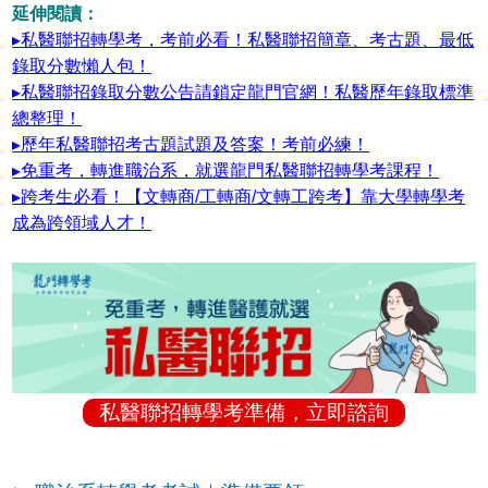
延伸閱讀：
▸私醫聯招轉學考，考前必看！私醫聯招簡章、考古題、最低
錄取分數懶人包！
▸私醫聯招錄取分數公告請鎖定龍門官網！私醫歷年錄取標準
總整理！
▸歷年私醫聯招考古題試題及答案！考前必練！
▸免重考，轉進職治系，就選龍門私醫聯招轉學考課程！
▸跨考生必看！【文轉商/工轉商/文轉工跨考】靠大學轉學考
成為跨領域人才！
私醫聯招轉學考準備，立即諮詢