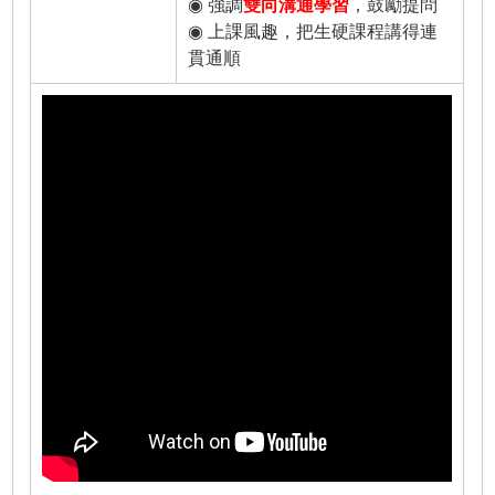
◉ 強調
雙向溝通學習
，鼓勵提問
◉ 上課風趣，把生硬課程講得連
貫通順