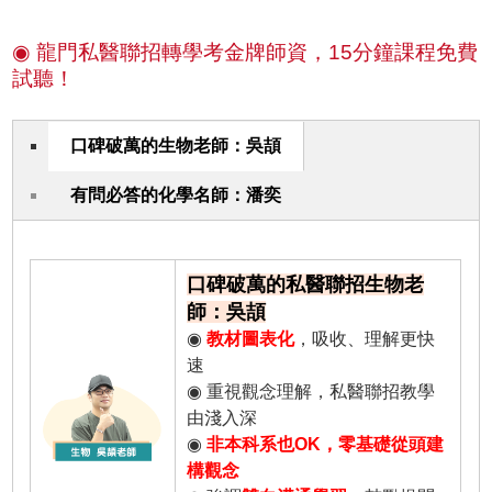
◉ 龍門私醫聯招轉學考金牌師資，15分鐘課程免費
試聽！
口碑破萬的生物老師：吳頡
有問必答的化學名師：潘奕
口碑破萬的私醫聯招生物老
師：吳頡
◉
教材圖表化
，吸收、理解更快
速
◉ 重視觀念理解，私醫聯招教學
由淺入深
◉
非本科系也OK，零基礎從頭建
構觀念