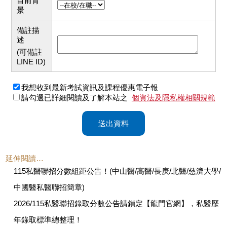
目前背
景
備註描
述
(可備註
LINE ID)
我想收到最新考試資訊及課程優惠電子報
請勾選已詳細閱讀及了解本站之
個資法及隱私權相關規範
送出資料
延伸閱讀…
115私醫聯招分數組距公告！(中山醫/高醫/長庚/北醫/慈濟大學/
中國醫私醫聯招簡章)
2026/115私醫聯招錄取分數公告請鎖定【龍門官網】，私醫歷
年錄取標準總整理！