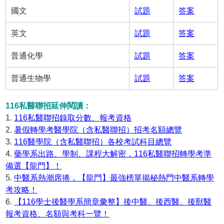
國文
試題
答案
英文
試題
答案
普通化學
試題
答案
普通生物學
試題
答案
116私醫聯招延伸閱讀：
1.
116私醫聯招錄取分數、報考資格
2.
暑假轉學考醫學院（含私醫聯招）招考名額總覽
3.
116醫學院（含私醫聯招）各校考試科目總覽
4.
藥學系出路、學制、課程大解密，116私醫聯招轉學考準
備選【龍門】！
5.
中醫系熱潮席捲，【龍門】最強榜單揭秘熱門中醫系轉學
考攻略！
6.
【116學士後醫學系簡章彙整】後中醫、後西醫、後獸醫
報考資格、名額與考科一覽！