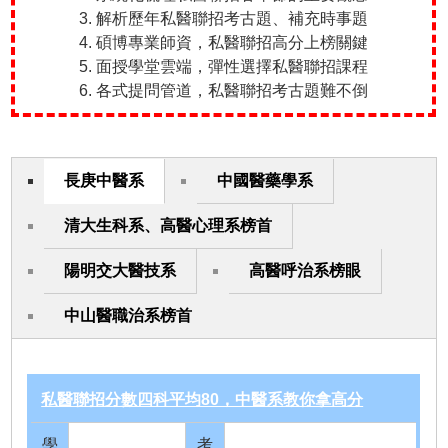
3. 解析歷年私醫聯招考古題、補充時事題
4. 碩博專業師資，私醫聯招高分上榜關鍵
5. 面授學堂雲端，彈性選擇私醫聯招課程
6. 各式提問管道，私醫聯招考古題難不倒
長庚中醫系
中國醫藥學系
清大生科系、高醫心理系榜首
陽明交大醫技系
高醫呼治系榜眼
中山醫職治系榜首
私醫聯招分數四科平均80，中醫系教你拿高分
學
考