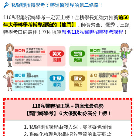
私醫聯招轉學考：轉進醫護界的第二條路！
116私醫聯招轉學考一定要上榜！金榜學長姐強力推薦
逾50
年大學轉學考輔導經驗的【龍門】
，師資齊全、優秀，三類
轉學考口碑最佳！立即填單
報名116私醫聯招轉學考課程
！
116私醫聯招正課＋題庫班最強勢
【龍門轉學考】６大優勢助你高分上榜！
1. 私醫聯招課程由淺入深，零基礎免煩惱
2. 系統化梳理私醫聯招各章節的重要觀念