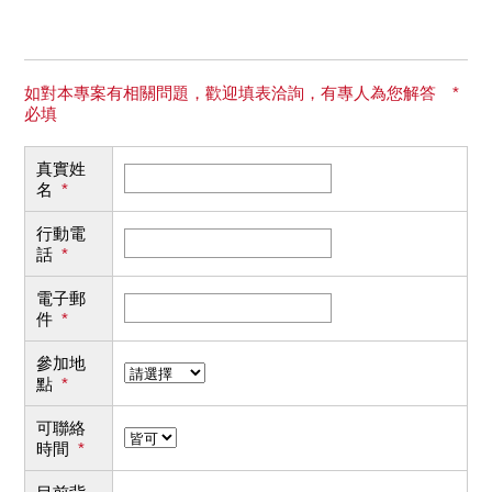
如對本專案有相關問題，歡迎填表洽詢，有專人為您解答 *
必填
真實姓
名
*
行動電
話
*
電子郵
件
*
參加地
點
*
可聯絡
時間
*