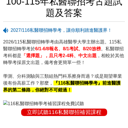
100-115年私醫聯招考古題試
題及答案
2027/116私醫聯招轉學考，讓你順利踏進醫護界！
2026/115私醫聯招轉學考由高雄醫學大學主辦出題。115私
醫聯招轉學考於
6/1-6/8報名、8/1考試、8/20放榜
。私醫聯招
考科都是
「選擇題」，且只考2-4科、中文出題
，相較於其他
轉學考採原文出題，備考會更簡單一些！
學測、分科測驗與三類組熱門科系擦身而過？或是期望畢業
後有份高薪工作？那麼，
『116私醫聯招轉學考』前進醫護
界的第二條路，你絕對不可錯過！
立即試聽116私醫聯招補習課程