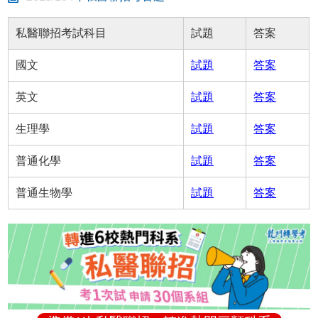
私醫聯招考試科目
試題
答案
國文
試題
答案
英文
試題
答案
生理學
試題
答案
普通化學
試題
答案
普通生物學
試題
答案