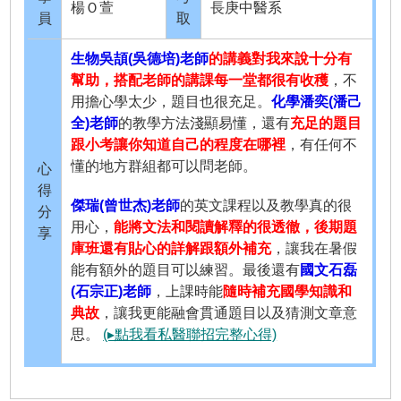
楊Ｏ萱
長庚中醫系
員
取
生物吳頡(吳德培)老師
的講義對我來說十分有
幫助，搭配老師的講課每一堂都很有收穫
，不
用擔心學太少，題目也很充足。
化學潘奕(潘己
全)老師
的教學方法淺顯易懂，還有
充足的題目
跟小考讓你知道自己的程度在哪裡
，有任何不
懂的地方群組都可以問老師。
心
得
傑瑞(曾世杰)老師
的英文課程以及教學真的很
分
用心，
能將文法和閱讀解釋的很透徹，後期題
享
庫班還有貼心的詳解跟額外補充
，讓我在暑假
能有額外的題目可以練習。最後還有
國文石磊
(石宗正)老師
，上課時能
隨時補充國學知識和
典故
，讓我更能融會貫通題目以及猜測文章意
思。
(▸點我看私醫聯招完整心得)