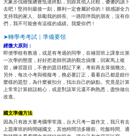
大象步伐雖慢總會抵達終點，別跟其他人比較，傻傻的讀下
去吧！堅持到最後一刻，勝利一定會屬於你的！很感謝全力
支持我的家人、鼓勵我的師長、一路陪伴我的朋友，沒有你
們，我不可能會有這樣的成績。我愛你們！
➤轉學考考試｜準備要領
經微大原則：
即便學校有教過，或是有考過的同學，在補習班上課拿出第
一次學的態度，好好把老師所講的觀念搞懂，回家馬上複
習，練習題目，不會的題目標記下來，考前再去算個幾次。
另外，每次小考與模擬考，務必要訂正，看看自己都是錯什
麼樣的題型，為什麼被扣分，找出自己的缺點。究竟是計算
上常常計算錯誤粗心，或是對該單元還不夠熟悉，盡快做出
改進。
國文準備方法
因為只有政大要考國學常識，台大只考一篇作文，我只有去
上題庫班的時間碰國文，其他時間頂多睡前、吃飯時間、通