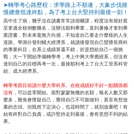
➤轉學考心路歷程：求學路上不順遂，大象步伐雖
慢總會抵達終點，為了考上台大堅持到最後一刻！
高中生了病，幾乎沒在讀書常常請假曠課，程度沒有很好甚
至拿過全校倒數幾名，沒辦法順利畢業，直到暑修才拿到畢
業證書，對未來毫無方向感，不知道自己要走什麼樣的人生
道路。學測分發到輔大經濟系，就讀後發現自己蠻擅長商科
的專業科目，在系上成績算還不錯，於是想給自己一個挑
戰，大一下開始準備轉學考，考上中興大學應經系，但沒有
達到自己的目標再考一次，最後順利考上了台大工管系科管
組、成大經濟系。
轉學考跟目前讀什麼大學科系、在校成績好不好一點關係都
沒有
，可以從零開始。面對寥寥無幾的名額，報名人數又那
麼多，難免會懷疑自己，覺得自己不可能做到，甚至有想放
棄的念頭。但既然下定決心，也花時間了，就別放棄吧！有
始有終對自己負責，或許堅持走到最後，會有意想不到的結
果。