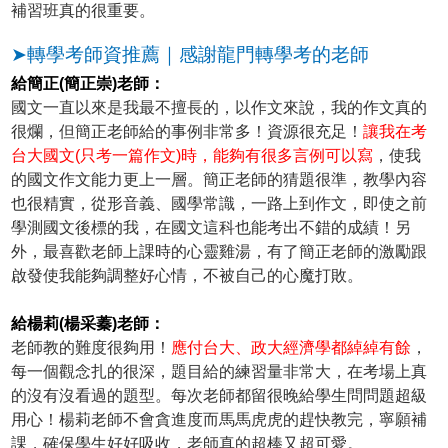
補習班真的很重要。
➤轉學考師資推薦｜感謝龍門轉學考的老師
給簡正(簡正崇)老師：
國文一直以來是我最不擅長的，以作文來說，我的作文真的
很爛，但簡正老師給的事例非常多！資源很充足！
讓我在考
台大國文(只考一篇作文)時，能夠有很多言例可以寫
，使我
的國文作文能力更上一層。簡正老師的猜題很準，教學內容
也很精實，從形音義、國學常識，一路上到作文，即使之前
學測國文後標的我，在國文這科也能考出不錯的成績！另
外，最喜歡老師上課時的心靈雞湯，有了簡正老師的激勵跟
啟發使我能夠調整好心情，不被自己的心魔打敗。
給楊莉(楊采蓁)老師：
老師教的難度很夠用！
應付台大、政大經濟學都綽綽有餘
，
每一個觀念扎的很深，題目給的練習量非常大，在考場上真
的沒有沒看過的題型。每次老師都留很晚給學生問問題超級
用心！楊莉老師不會貪進度而馬馬虎虎的趕快教完，寧願補
課，確保學生好好吸收，老師真的超棒又超可愛。