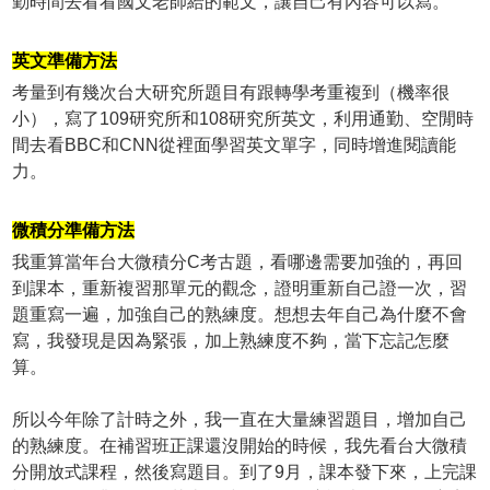
勤時間去看看國文老師給的範文，讓自己有內容可以寫。
英文準備方法
考量到有幾次台大研究所題目有跟轉學考重複到（機率很
小），寫了109研究所和108研究所英文，利用通勤、空閒時
間去看BBC和CNN從裡面學習英文單字，同時增進閱讀能
力。
微積分準備方法
我重算當年台大微積分C考古題，看哪邊需要加強的，再回
到課本，重新複習那單元的觀念，證明重新自己證一次，習
題重寫一遍，加強自己的熟練度。想想去年自己為什麼不會
寫，我發現是因為緊張，加上熟練度不夠，當下忘記怎麼
算。
所以今年除了計時之外，我一直在大量練習題目，增加自己
的熟練度。在補習班正課還沒開始的時候，我先看台大微積
分開放式課程，然後寫題目。到了9月，課本發下來，上完課