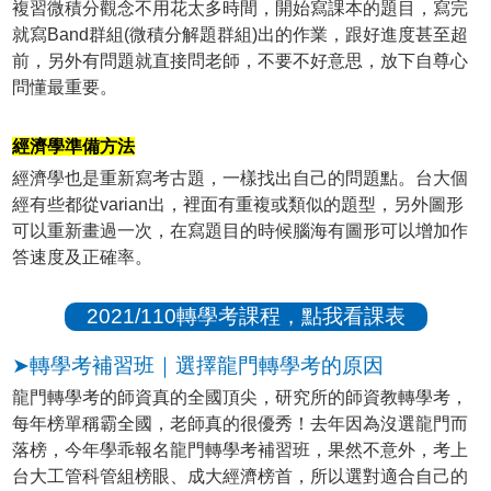
複習微積分觀念不用花太多時間，開始寫課本的題目，寫完
就寫Band群組(微積分解題群組)出的作業，跟好進度甚至超
前，另外有問題就直接問老師，不要不好意思，放下自尊心
問懂最重要。
經濟學準備方法
經濟學也是重新寫考古題，一樣找出自己的問題點。台大個
經有些都從varian出，裡面有重複或類似的題型，另外圖形
可以重新畫過一次，在寫題目的時候腦海有圖形可以增加作
答速度及正確率。
2021/110轉學考課程，點我看課表
➤轉學考補習班｜選擇龍門轉學考的原因
龍門轉學考的師資真的全國頂尖，研究所的師資教轉學考，
每年榜單稱霸全國，老師真的很優秀！去年因為沒選龍門而
落榜，今年學乖報名龍門轉學考補習班，果然不意外，考上
台大工管科管組榜眼、成大經濟榜首，所以選對適合自己的