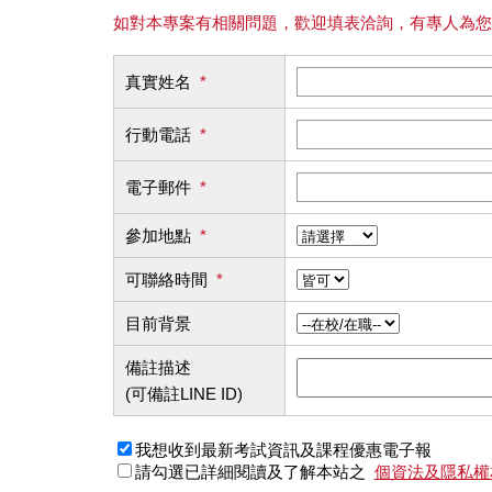
如對本專案有相關問題，歡迎填表洽詢，有專人為您
真實姓名
*
行動電話
*
電子郵件
*
參加地點
*
可聯絡時間
*
目前背景
備註描述
(可備註LINE ID)
我想收到最新考試資訊及課程優惠電子報
請勾選已詳細閱讀及了解本站之
個資法及隱私權