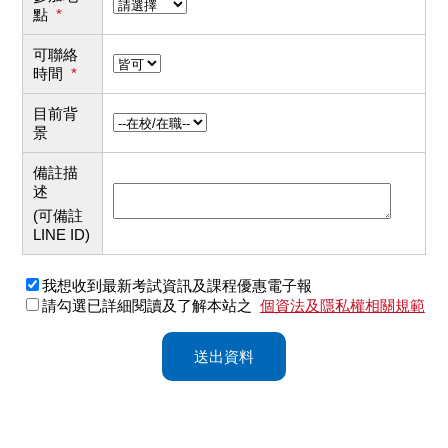
點
*
可聯絡
時間
*
目前背
景
備註描
述
(可備註
LINE ID)
我想收到最新考試資訊及課程優惠電子報
請勾選已詳細閱讀及了解本站之
個資法及隱私權相關規範
送出資料