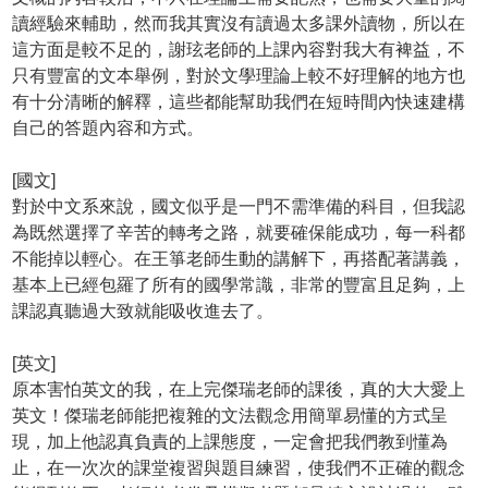
讀經驗來輔助，然而我其實沒有讀過太多課外讀物，所以在
這方面是較不足的，謝玹老師的上課內容對我大有裨益，不
只有豐富的文本舉例，對於文學理論上較不好理解的地方也
有十分清晰的解釋，這些都能幫助我們在短時間內快速建構
自己的答題內容和方式。
[國文]
對於中文系來說，國文似乎是一門不需準備的科目，但我認
為既然選擇了辛苦的轉考之路，就要確保能成功，每一科都
不能掉以輕心。在王箏老師生動的講解下，再搭配著講義，
基本上已經包羅了所有的國學常識，非常的豐富且足夠，上
課認真聽過大致就能吸收進去了。
[英文]
原本害怕英文的我，在上完傑瑞老師的課後，真的大大愛上
英文！傑瑞老師能把複雜的文法觀念用簡單易懂的方式呈
現，加上他認真負責的上課態度，一定會把我們教到懂為
止，在一次次的課堂複習與題目練習，使我們不正確的觀念