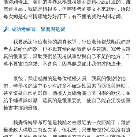
能得到修正。老師的考卷及模擬考題都是精心設計過的，雖
然難度高，我總是錯很多，但轉學考的英文本來就難，所以
每次總是心甘情願地好好訂正，有不懂的就跑去問老師。
成功考練習、學習與熟習
我要感謝每位老師的認真教導，每位老師都鼓勵我們寫
考古題給他們改，也不厭其煩的給我們更多建議。寫考古題
真的很重要，幫助我們發現考試重點與自己不足的地方，千
萬不要害怕寫錯、不會寫，因為越是如此我們才能進步。
最後，我想感謝的是每位櫃檯人員，我真的很謝謝他
們，轉學考的途中多少有許多不確定性因素而徬徨與無助，
甚至懷疑自己的選擇，櫃檯人員總會關心著同學的狀況，並
給予輔導與鼓勵，這真的是很重要的，使自己能在沮喪後重
拾書本撐到最後。
我覺得轉學考可能是我離名校最近的一次距離了，雖然
最後政大備取二有點失落，但我想，只要無愧於心就沒有遺