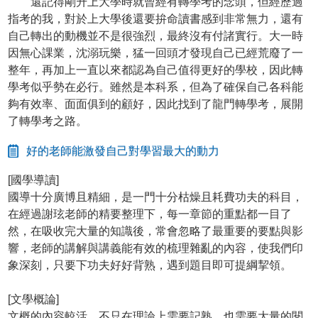
還記得剛升上大學時就曾經有轉學考的念頭，但經歷過
指考的我，對於上大學後還要拚命讀書感到非常無力，還有
自己轉出的動機並不是很強烈，最終沒有付諸實行。大一時
因無心課業，沈溺玩樂，猛一回頭才發現自己已經荒廢了一
整年，再加上一直以來都認為自己值得更好的學校，因此轉
學考似乎勢在必行。雖然是本科系，但為了確保自己各科能
夠有效率、面面俱到的顧好，因此找到了龍門轉學考，展開
了轉學考之路。
好的老師能激發自己對學習最大的動力
[國學導讀]
國導十分廣博且精細，是一門十分枯燥且耗費功夫的科目，
在經過謝玹老師的精要整理下，每一章節的重點都一目了
然，在吸收完大量的知識後，常會忽略了最重要的要點與影
響，老師的講解與講義能有效的梳理雜亂的內容，使我們印
象深刻，只要下功夫好好背熟，遇到題目即可提綱挈領。
[文學概論]
文概的內容較活，不只在理論上需要記熟，也需要大量的閱