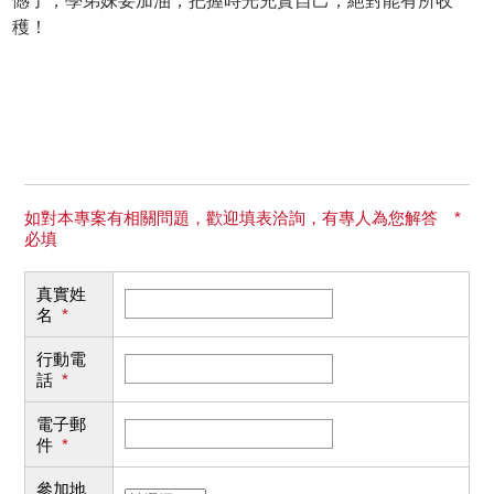
憾了，學弟妹要加油，把握時光充實自己，絕對能有所收
穫！
如對本專案有相關問題，歡迎填表洽詢，有專人為您解答 *
必填
真實姓
名
*
行動電
話
*
電子郵
件
*
參加地