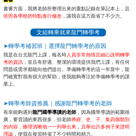
書審方面，我將老師所整理出來的重點記錄在筆記本上，且
依照各學校的特點進行修改
，讓我在這方面省了不少力。
文組轉乘就來龍門轉學考
➤轉學考補習班｜選擇龍門轉學考的原因
我是在台北龍門上課，報名時
人員非常熱情且細心說明轉學
考的資訊
，並且有舒適、整潔的環境提供我們上課，有任何
問題或需求都能向他們提出。準備轉學考的這一年當中，龍
門確實對我有很大的幫助，使我能夠專注於準備轉學考的課
業上。
➤轉學考師資推薦｜感謝龍門轉學考的老師
有幸能夠遇到
龍門國學導讀的老師
，因為國學導讀的範圍很
廣，要背誦的東西很多，但老師
將經、史、子、集四個類別
的內容，條理清晰地一一列舉出來，且舉出許多例子來證明
理論
，使我在複習時省了不少時間和精力。