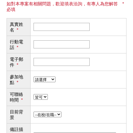
如對本專案有相關問題，歡迎填表洽詢，有專人為您解答 *
必填
真實姓
名
*
行動電
話
*
電子郵
件
*
參加地
點
*
可聯絡
時間
*
目前背
景
備註描