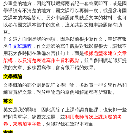
少重疊的地方，因此可以選擇兩者記一套答案即可，或是國
學導讀有不清楚的地方，國文課可以再聽一次，或是參考國
文課本的內容皆可。另外申論題如果缺乏文本的材料，也可
以參考國文課本當中的文章，這尤其對文概申論題頗有助
益。
作文這方面倒是我的弱項，因為以前很少寫作文，幸好有報
名
作文班課程
，作文老師的寫作觀點對我影響很大，讓我不
用花太多時間在準備名言佳句上，而是
根據題型來建立文章
架構，以及清楚表達寫作主旨和觀點
，並且多閱讀老師所提
供的文章、多練習寫作，會有很不錯的效果。
文學概論
文學概論的部分則是記誦文學理論，多欣賞一些文學作品和
練習賞析文章，對於申論題的舉例和解題都有所幫助。
英文
英文是我的弱項，因此我除了上課時認真聽課，也安排一些
時間背單字、練習文法題，並
利用老師每次上課所發的考
卷，來增加單字量
，然後記錄在筆記本裡面。
書審