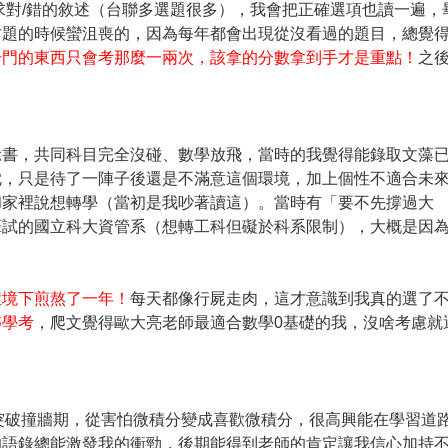
要求對/錯的敘述（台聯多選題很多），我會把正確選項也讀一遍，
古題的時候蠻沮喪的，因為每年都會出現從沒看過的題目，總覺
冷門的東西只會考那麼一兩次，該拿的分數拿到手才是重點！
之
唸書，共同科目完全沒碰、數學放飛，當時的我覺得能錄取文藻
忱，只是待了一陣子後還是不滿意這個環境，加上個性不適合未
和家裡說想轉學（當初是我吵著讀這）。當時有「要不先撐過大
筆試的國立科大資管系（想轉工科但礙於科系限制），大概是因
。
環境下煎熬了一年！
每天都像行屍走肉，這才意識到我真的選了
轉學考
，爬文覺得歐大亮老師最適合數學0基礎的我，沒啥考慮就
、突破撞牆期，從害怕微積分變成喜歡微積分，很高興能在學習道
的語錄總能激發我的衝勁，後期能得到老師的肯定讓我信心加持