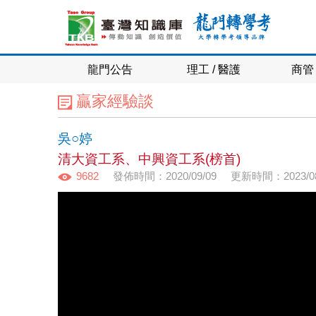
龍門公告
理工 / 醫護
商管 
贏家經驗談
吳○婷
清大資工系、中興資工系(榜首)
9682
發佈時間：2020/09/09
更新時間：2023/08