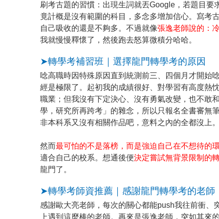
刷考古題的習慣：出現生詞就丟Google，若題目
竟計概是沒有範圍的科目，多念多增加信心。寫考
自己吸收的還是不夠多。不過就像
張逸老師說的：
我就慢慢釋懷了，然後跑去怒算微積分哈哈。
➤轉學考補習班｜選擇龍門轉學考的原因
唸高職時因特殊原因直到統測前三、四個月才開始
經是極限了。起初我的成績很好、對學習有高度熱
職業；但我沒有下定決心、沒有勇氣改變，也不敢
學，研究所再跨考」的雜念，所以只報名全書審無
非本科系又沒有相關作品吧，意料之內的全都沒上
然而
最可怕的不是落榜，而是強迫自己在不想待的
適合自己的校系。想通後便
決定嘗試無背景限制的
龍門了。
➤轉學考師資推薦｜感謝龍門轉學考的老師
感謝歐大亮老師，每次的關心都能push我往前衝
上遇到這麼棒的老師。再來是張逸老師，突如其來