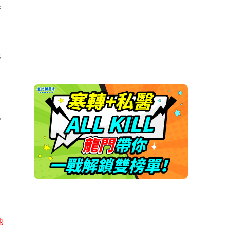
許
好
少
他