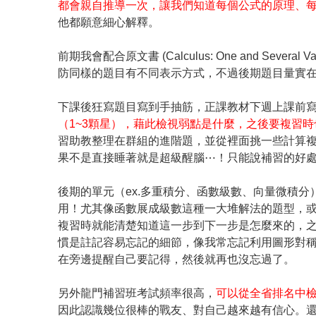
都會親自推導一次，讓我們知道每個公式的原理、
他都願意細心解釋。
前期我會配合原文書 (Calculus: One and Sev
防同樣的題目有不同表示方式，不過後期題目量實
下課後狂寫題目寫到手抽筋，正課教材下週上課前
（1~3顆星），藉此檢視弱點是什麼，之後要複習
習助教整理在群組的進階題，並從裡面挑一些計算
果不是直接睡著就是超級醒腦⋯！只能說補習的好
後期的單元（ex.多重積分、函數級數、向量微積分
用！尤其像函數展成級數這種一大堆解法的題型，
複習時就能清楚知道這一步到下一步是怎麼來的，
慣是註記容易忘記的細節，像我常忘記利用圖形對
在旁邊提醒自己要記得，然後就再也沒忘過了。
另外龍門補習班考試頻率很高，
可以從全省排名中
因此認識幾位很棒的戰友、對自己越來越有信心。