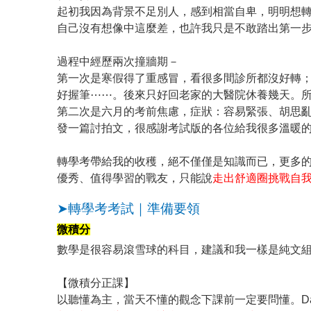
起初我因為背景不足別人，感到相當自卑，明明想
自己沒有想像中這麼差，也許我只是不敢踏出第一
過程中經歷兩次撞牆期－
第一次是寒假得了重感冒，看很多間診所都沒好轉
好握筆⋯⋯。後來只好回老家的大醫院休養幾天。
第二次是六月的考前焦慮，症狀：容易緊張、胡思亂
發一篇討拍文，很感謝考試版的各位給我很多溫暖
轉學考帶給我的收穫，絕不僅僅是知識而已，更多
優秀、值得學習的戰友，只能說
走出舒適圈挑戰自
➤轉學考考試｜準備要領
微積分
數學是很容易滾雪球的科目，建議和我一樣是純文組
【微積分正課】
以聽懂為主，當天不懂的觀念下課前一定要問懂。Da