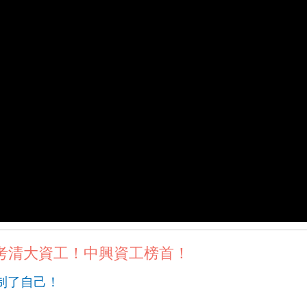
考清大資工！中興資工榜首！
制了自己！