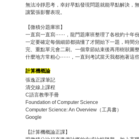
無法冷靜思考，幸好早點發現問題就能早點解決，
讓緊張影響表現。
【微積分題庫班】
一直寫一直寫⋯⋯，龍門題庫班整理了各校約十年
一定要確定每個細節都搞懂了才開始下一題，時間分
完、重點單元會二刷。一個章節結束後再用樹狀圖
什麼地方常粗心⋯⋯，一直到考試當天我都抱著這
計算機概論
張逸正課筆記
清交線上課程
C語言教學手冊
Foundation of Computer Science
Computer Science: An Overview（工具書）
Google
【計算機概論正課】