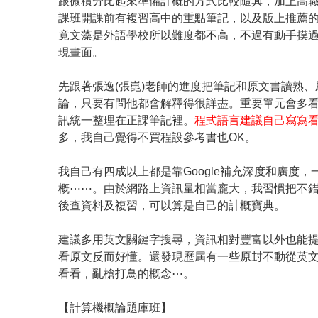
跟微積分比起來準備計概的方式比較隨興，加上高
課班開課前有複習高中的重點筆記，以及版上推薦的台大
竟文藻是外語學校所以難度都不高，不過有動手摸
現畫面。
先跟著張逸(張崑)老師的進度把筆記和原文書讀熟
論，只要有問他都會解釋得很詳盡。重要單元會多看清交
訊統一整理在正課筆記裡。
程式語言建議自己寫寫
多，我自己覺得不買程設參考書也OK。
我自己有四成以上都是靠Google補充深度和廣度
概⋯⋯。由於網路上資訊量相當龐大，我習慣把不錯的
後查資料及複習，可以算是自己的計概寶典。
建議多用英文關鍵字搜尋，資訊相對豐富以外也能
看原文反而好懂。還發現歷屆有一些原封不動從英
看看，亂槍打鳥的概念⋯。
【計算機概論題庫班】