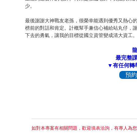
少。
最後謝謝大神戰友老孫，很榮幸能遇到優秀又熱心
榜前的對話和肯定。計概幫手兼信心補給站丸仔，謝
下去的勇氣，讓我的目標從國立資管變成清大資工
最完整
▼有任何轉
預約
如對本專案有相關問題，歡迎填表洽詢，有專人為您