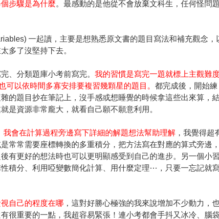
每個步驟是為什麼
。最感動的是他從不會放棄文科生，任何怪問
eral Variables) 一起讀，主要是想熟悉原文書的題目寫法和補充觀念，
在太多了沒堅持下去。
寫完、分類題庫小考前寫完。
我的習慣是寫完一題就標上主觀難
時也可以依時間多寡安排要複習幾顆星的題目。
都完成後，開始練
複雜的題目抄在筆記上，沒手感或想睡覺的時候拿這些出來算，
處就是資源非常龐大，就看自己願不願意利用。
）
我會在計算過程旁邊寫下詳細的解題想法幫助理解
，我覺得超
或是常常需要座標轉換的多重積分，把方法寫在對應的算式旁邊
之後有更好的想法時也可以更明顯感受到自己的進步。另一個小
稱性積分、利用啞變數簡化計算、用什麼定理⋯，只要一忘記就
檢視自己的程度在哪
，這對好勝心極強的我來說增加不少動力，
還有很重要的一點，我超容易緊張！連小考都會手抖又冰冷、腦