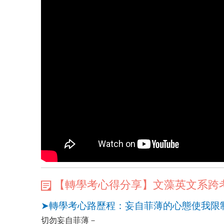
【轉學考心得分享】文藻英文系跨
➤轉學考心路歷程：妄自菲薄的心態使我限
切勿妄自菲薄－