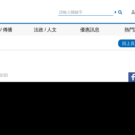
/ 傳播
法政 / 人文
優惠訊息
熱門
回上頁
/30