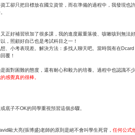
轉資工卻只把目標放在國立資管，而在準備的過程中，我發現也
步。
；又正好補習班加了很多課，我的進度嚴重落後、咳嗽咳到無法
所以，照顧好自己也是考試科目之一！
想、小考表現差。解決方法：多找人聊天吧。當時我有在Dcard
的回覆！
的是面對困難的態度，還有耐心和毅力的培養。過程中也認識不
我的感覺真的很棒。
或底子不OK的同學重視預習這個步驟。
vid歐大亮(張博盛)老師的原則是絕不會叫學生死背，
任何公式