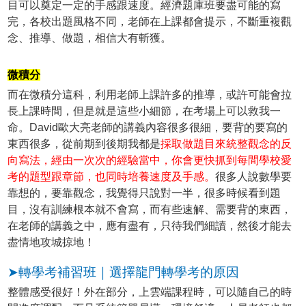
目可以奠定一定的手感跟速度。經濟題庫班要盡可能的寫
完，各校出題風格不同，老師在上課都會提示，不斷重複觀
念、推導、做題，相信大有斬獲。
微積分
而在微積分這科，利用老師上課許多的推導，或許可能會拉
長上課時間，但是就是這些小細節，在考場上可以救我一
命。David歐大亮老師的講義內容很多很細，要背的要寫的
東西很多，從前期到後期我都是
採取做題目來統整觀念的反
向寫法，經由一次次的經驗當中，你會更快抓到每間學校愛
考的題型跟章節，也同時培養速度及手感。
很多人說數學要
靠想的，要靠觀念，我覺得只說對一半，很多時候看到題
目，沒有訓練根本就不會寫，而有些速解、需要背的東西，
在老師的講義之中，應有盡有，只待我們細讀，然後才能去
盡情地攻城掠地！
➤轉學考補習班｜選擇龍門轉學考的原因
整體感受很好！外在部分，上雲端課程時，可以隨自己的時