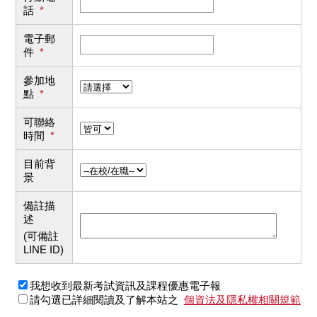
話
*
電子郵
件
*
參加地
點
*
可聯絡
時間
*
目前背
景
備註描
述
(可備註
LINE ID)
我想收到最新考試資訊及課程優惠電子報
請勾選已詳細閱讀及了解本站之
個資法及隱私權相關規範