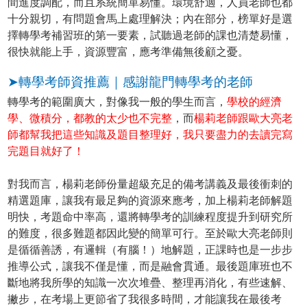
間進度調配，而且系統簡單易懂。環境舒適，人員老師也都
十分親切，有問題會馬上處理解決；內在部分，榜單好是選
擇轉學考補習班的第一要素，試聽過老師的課也清楚易懂，
很快就能上手，資源豐富，應考準備無後顧之憂。
➤轉學考師資推薦｜感謝龍門轉學考的老師
轉學考的範圍廣大，對像我一般的學生而言，
學校的經濟
學、微積分，都教的太少也不完整
，而
楊莉老師跟歐大亮老
師都幫我把這些知識及題目整理好，我只要盡力的去讀完寫
完題目就好了！
對我而言，楊莉老師份量超級充足的備考講義及最後衝刺的
精選題庫，讓我有最足夠的資源來應考，加上楊莉老師解題
明快，考題命中率高，還將轉學考的訓練程度提升到研究所
的難度，很多難題都因此變的簡單可行。至於歐大亮老師則
是循循善誘，有邏輯（有腦！）地解題，正課時也是一步步
推導公式，讓我不僅是懂，而是融會貫通。最後題庫班也不
斷地將我所學的知識一次次堆疊、整理再消化，有些速解、
撇步，在考場上更節省了我很多時間，才能讓我在最後考