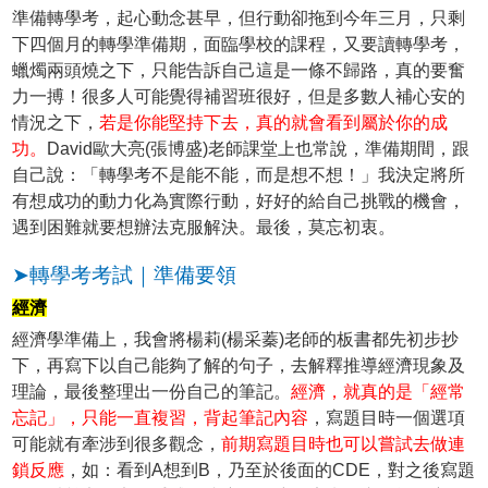
準備轉學考，起心動念甚早，但行動卻拖到今年三月，只剩
下四個月的轉學準備期，面臨學校的課程，又要讀轉學考，
蠟燭兩頭燒之下，只能告訴自己這是一條不歸路，真的要奮
力一搏！很多人可能覺得補習班很好，但是多數人補心安的
情況之下，
若是你能堅持下去，真的就會看到屬於你的成
功。
David歐大亮(張博盛)老師課堂上也常說，準備期間，跟
自己說：「轉學考不是能不能，而是想不想！」我決定將所
有想成功的動力化為實際行動，好好的給自己挑戰的機會，
遇到困難就要想辦法克服解決。最後，莫忘初衷。
➤轉學考考試｜準備要領
經濟
經濟學準備上，我會將楊莉(楊采蓁)老師的板書都先初步抄
下，再寫下以自己能夠了解的句子，去解釋推導經濟現象及
理論，最後整理出一份自己的筆記。
經濟，就真的是「經常
忘記」，只能一直複習，背起筆記內容
，寫題目時一個選項
可能就有牽涉到很多觀念，
前期寫題目時也可以嘗試去做連
鎖反應
，如：看到A想到B，乃至於後面的CDE，對之後寫題