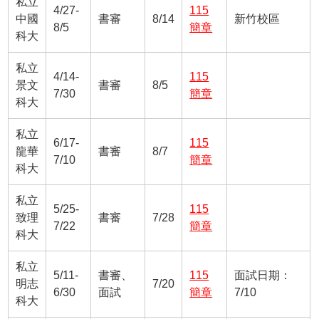
私立
4/27-
115
中國
書審
8/14
新竹校區
8/5
簡章
科大
私立
4/14-
115
景文
書審
8/5
7/30
簡章
科大
私立
6/17-
115
龍華
書審
8/7
7/10
簡章
科大
私立
5/25-
115
致理
書審
7/28
7/22
簡章
科大
私立
5/11-
書審、
115
面試日期：
明志
7/20
6/30
面試
簡章
7/10
科大