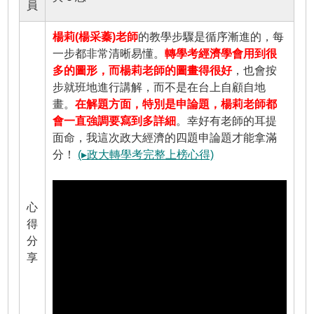
員
楊莉(楊采蓁)老師
的教學步驟是循序漸進的，每
一步都非常清晰易懂。
轉學考經濟學會用到很
多的圖形，而楊莉老師的圖畫得很好
，也會按
步就班地進行講解，而不是在台上自顧自地
畫。
在解題方面，特別是申論題，楊莉老師都
會一直強調要寫到多詳細
。幸好有老師的耳提
面命，我這次政大經濟的四題申論題才能拿滿
分！
(▸政大轉學考完整上榜心得)
心
得
分
享