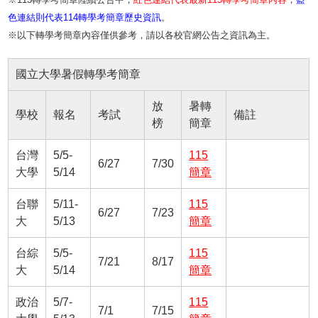
色連結則代表114轉學考簡章歷史資訊
。
※以下轉學考簡章內容僅供參考，請以各校官網公告之資訊為主。
國立大學暑假轉學考簡章
放
暑轉
學校
報名
考試
備註
榜
簡章
台灣
5/5-
115
6/27
7/30
大學
5/14
簡章
台聯
5/11-
115
6/27
7/23
大
5/13
簡章
台綜
5/5-
115
7/21
8/17
大
5/14
簡章
政治
5/7-
115
7/1
7/15