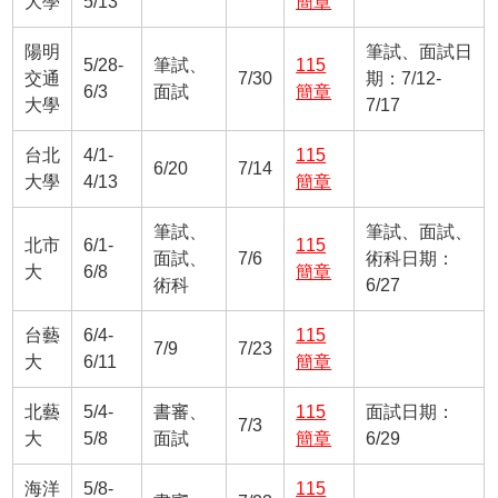
大學
5/13
簡章
陽明
筆試、面試日
5/28-
筆試、
115
交通
7/30
期：7/12-
6/3
面試
簡章
大學
7/17
台北
4/1-
115
6/20
7/14
大學
4/13
簡章
筆試、
筆試、面試、
北市
6/1-
115
面試、
7/6
術科日期：
大
6/8
簡章
術科
6/27
台藝
6/4-
115
7/9
7/23
大
6/11
簡章
北藝
5/4-
書審、
115
面試日期：
7/3
大
5/8
面試
簡章
6/29
海洋
5/8-
115