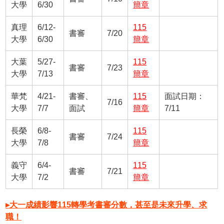
大學
6/30
簡章
真理
6/12-
115
書審
7/20
大學
6/30
簡章
大葉
5/27-
115
書審
7/23
大學
7/13
簡章
華梵
4/21-
書審、
115
面試日期：
7/16
大學
7/7
面試
簡章
7/11
長榮
6/8-
115
書審
7/24
大學
7/8
簡章
義守
6/4-
115
書審
7/21
大學
7/2
簡章
▸大一成績影響115轉學考書審分數，甚至是未來升學、求
職！