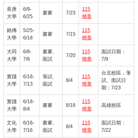
長庚
6/9-
115
書審
7/23
大學
6/25
簡章
銘傳
5/25-
115
書審
7/15
大學
6/18
簡章
大同
6/8-
書審、
115
面試日期：
7/20
大學
7/6
面試
簡章
7/9
台北校區，筆
實踐
6/18-
筆試、
115
8/4
試、面試日
大學
7/13
面試
簡章
期：7/23
實踐
6/18-
115
書審
8/18
高雄校區
大學
8/4
簡章
文化
6/16-
書審、
115
面試日期：
8/4
大學
7/16
面試
簡章
7/22