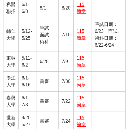
私醫
6/1-
115
8/1
8/20
聯招
6/8
簡章
筆試日期：
筆試、
輔仁
5/12-
115
6/23，面試、
面試、
7/10
大學
5/25
簡章
術科日期：
術科
6/22-6/24
東吳
5/11-
115
6/28
7/9
大學
6/2
簡章
淡江
6/1-
115
書審
7/30
大學
6/16
簡章
嘉藥
6/1-
115
書審
7/22
大學
7/3
簡章
世新
4/20-
115
書審
7/24
大學
5/27
簡章