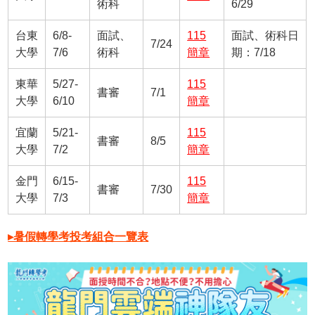
術科
6/29
台東
6/8-
面試、
115
面試、術科日
7/24
大學
7/6
術科
簡章
期：7/18
東華
5/27-
115
書審
7/1
大學
6/10
簡章
宜蘭
5/21-
115
書審
8/5
大學
7/2
簡章
金門
6/15-
115
書審
7/30
大學
7/3
簡章
▸暑假轉學考投考組合一覽表