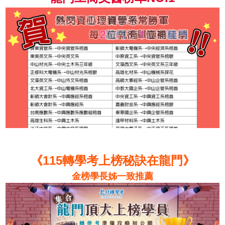
《115轉學考上榜秘訣在龍門》
金榜學長姊一致推薦