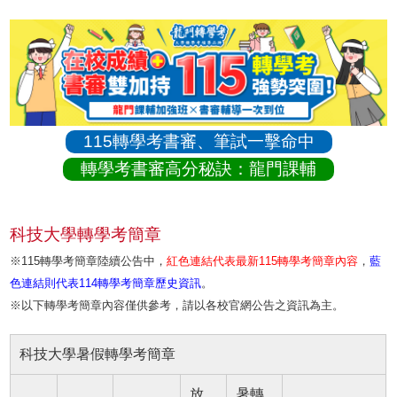
115轉學考書審、筆試一擊命中
轉學考書審高分秘訣：龍門課輔
科技大學轉學考簡章
※115轉學考簡章陸續公告中，
紅色連結代表最新115轉學考簡章內容
，
藍
色連結則代表114轉學考簡章歷史資訊
。
※以下轉學考簡章內容僅供參考，請以各校官網公告之資訊為主。
科技大學暑假轉學考簡章
放
暑轉