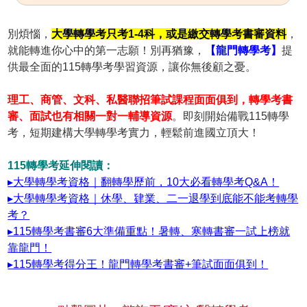
別煩惱，
大學轉學考只考1-4科，或是繳交轉學考書審資料
，
就能轉進你心中的第一志願！別再猶豫，
【龍門轉學考】
提
供最全面的115轉學考學習資源，讓你無後顧之憂。
理工、商管、文科、私醫聯招筆試課程面面俱到，轉學考書
審、面試也有相關一對一輔導資源
。即刻開始備戰115轉學
考，短期建構大學轉學考實力，輕鬆前進國立頂大！
115轉學考延伸閱讀：
▸大學轉學考資格｜翻轉學歷前，10大必看轉學考Q&A！
▸大學轉學考資格｜休學、肄業、二一退學到底能不能考轉學
考？
▸115轉學考書審6大準備重點！暑轉、寒轉書審一試上榜就
靠龍門！
▸115轉學考得分王！龍門轉學考書審+筆試面面俱到！