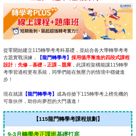
從零開始建立115轉學考考科基礎，並結合各大學轉學考考
古題實戰演練，
【龍門轉學考】
採用循序漸進的四段式課程
設計：先修→基礎→正課→題庫
，此課程架構能讓115轉學
考學習過程更有系統，同學們能在無壓力的情境中穩健進
步！
現在就讓
【龍門轉學考】
成為你搶下115轉學考上榜先機的
可靠伙伴，助你向夢想的大門邁進！
【115龍門轉學考課程規劃】
9-3月
轉學考正課班
基礎打底