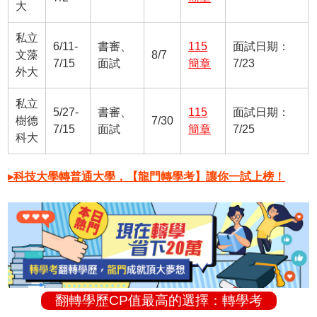
大
私立
6/11-
書審、
115
面試日期：
文藻
8/7
7/15
面試
簡章
7/23
外大
私立
5/27-
書審、
115
面試日期：
樹德
7/30
7/15
面試
簡章
7/25
科大
▸科技大學轉普通大學，【龍門轉學考】讓你一試上榜！
翻轉學歷CP值最高的選擇：轉學考