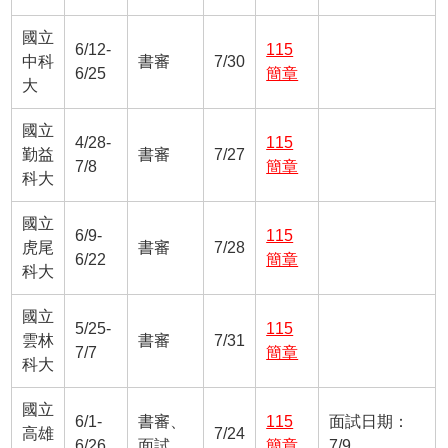
國立
6/12-
115
中科
書審
7/30
6/25
簡章
大
國立
4/28-
115
勤益
書審
7/27
7/8
簡章
科大
國立
6/9-
115
虎尾
書審
7/28
6/22
簡章
科大
國立
5/25-
115
雲林
書審
7/31
7/7
簡章
科大
國立
6/1-
書審、
115
面試日期：
高雄
7/24
6/26
面試
簡章
7/9