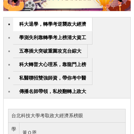
科大退學，轉學考逆襲政大經濟
學測失利靠轉學考上榜清大資工
五專插大突破重圍攻克台綜大
科大轉普大心理系，靠龍門上榜
私醫聯招雙強師資，帶你考中醫
傳播名師帶領，私校翻轉上政大
台北科技大學考取政大經濟系榜眼
學
黃Ｏ恩