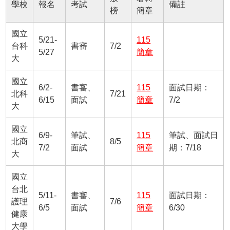
學校
報名
考試
備註
榜
簡章
國立
5/21-
115
台科
書審
7/2
5/27
簡章
大
國立
6/2-
書審、
115
面試日期：
北科
7/21
6/15
面試
簡章
7/2
大
國立
6/9-
筆試、
115
筆試、面試日
北商
8/5
7/2
面試
簡章
期：7/18
大
國立
台北
5/11-
書審、
115
面試日期：
護理
7/6
6/5
面試
簡章
6/30
健康
大學