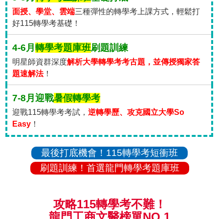
面授、學堂、雲端
三種彈性的轉學考上課方式，輕鬆打
好115轉學考基礎！
4-6月
轉學考題庫班
刷題訓練
明星師資群深度
解析大學轉學考考古題，並傳授獨家答
題速解法
！
7-8月迎戰
暑假轉學考
迎戰115轉學考考試，
逆轉學歷、攻克國立大學So
Easy
！
最後打底機會！115轉學考短衝班
刷題訓練！首選龍門轉學考題庫班
攻略115轉學考不難！
龍門工商文醫榜單NO.1