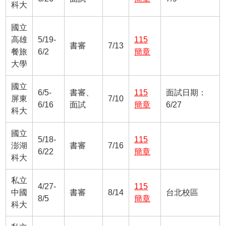
科大
國立
高雄
5/19-
115
書審
7/13
餐旅
6/2
簡章
大學
國立
6/5-
書審、
115
面試日期：
屏東
7/10
6/16
面試
簡章
6/27
科大
國立
5/18-
115
澎湖
書審
7/16
6/22
簡章
科大
私立
4/27-
115
中國
書審
8/14
台北校區
8/5
簡章
科大