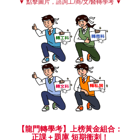
▼ 點擊圖片，諮詢工/商/文/醫轉學考 ▼
【龍門轉學考】上榜黃金組合：
正課＋題庫 短期衝刺！