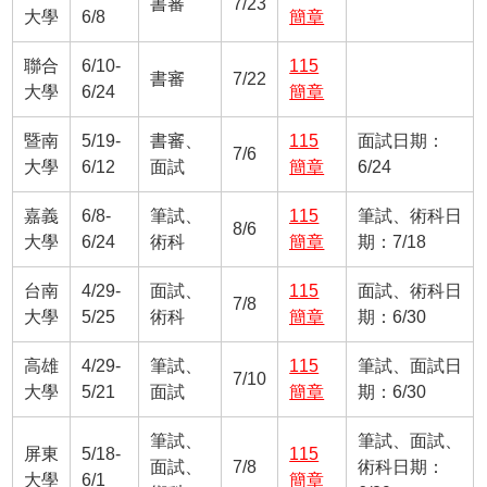
書審
7/23
大學
6/8
簡章
聯合
6/10-
115
書審
7/22
大學
6/24
簡章
暨南
5/19-
書審、
115
面試日期：
7/6
大學
6/12
面試
簡章
6/24
嘉義
6/8-
筆試、
115
筆試、術科日
8/6
大學
6/24
術科
簡章
期：7/18
台南
4/29-
面試、
115
面試、術科日
7/8
大學
5/25
術科
簡章
期：6/30
高雄
4/29-
筆試、
115
筆試、面試日
7/10
大學
5/21
面試
簡章
期：6/30
筆試、
筆試、面試、
屏東
5/18-
115
面試、
7/8
術科日期：
大學
6/1
簡章