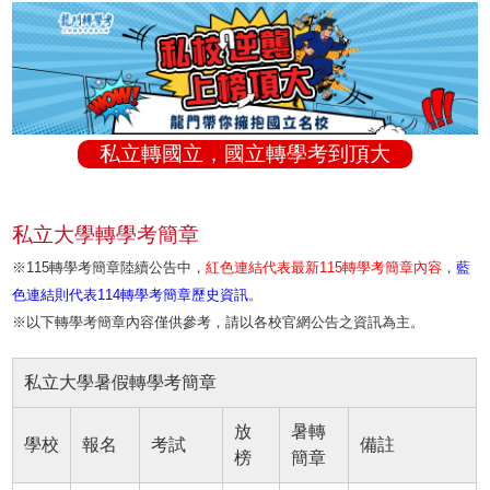
私立轉國立，國立轉學考到頂大
私立大學轉學考簡章
※115轉學考簡章陸續公告中，
紅色連結代表最新115轉學考簡章內容
，
藍
色連結則代表114轉學考簡章歷史資訊
。
※以下轉學考簡章內容僅供參考，請以各校官網公告之資訊為主。
私立大學暑假轉學考簡章
放
暑轉
學校
報名
考試
備註
榜
簡章