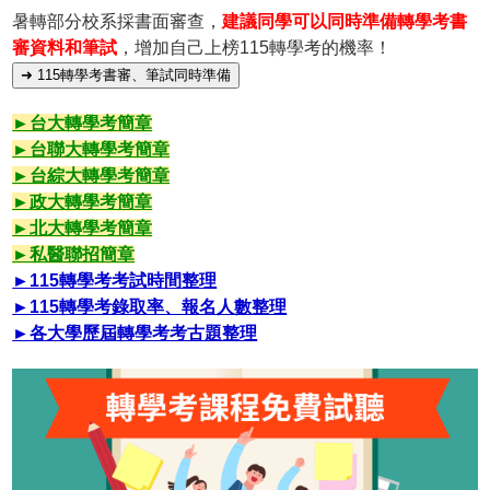
暑轉部分校系採書面審查，
建議同學可以同時準備轉學考書
審資料和筆試
，增加自己上榜115轉學考的機率！
➜ 115轉學考書審、筆試同時準備
►台大轉學考簡章
►台聯大轉學考簡章
►台綜大轉學考簡章
►政大轉學考簡章
►北大轉學考簡章
►私醫聯招簡章
►115轉學考考試時間整理
►115轉學考錄取率、報名人數整理
►各大學歷屆轉學考考古題整理