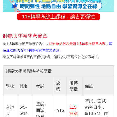
115轉學考線上課程，讀書更彈性
師範大學轉學考簡章
※115轉學考簡章陸續公告中，
紅色連結代表最新115轉學考簡章內容
，
藍
色連結則代表114轉學考簡章歷史資訊
。
※以下轉學考簡章內容僅供參考，請以各校官網公告之資訊為主。
師範大學暑假轉學考簡章
放
暑轉
學校
報名
考試
備註
榜
簡章
筆試、面試、
筆試、
台師
5/5-
115
術科日期：
面試、
7/16
大
5/14
簡章
6/13-7/2，由
術科