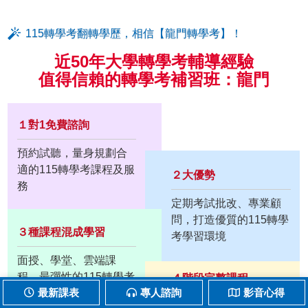
115轉學考翻轉學歷，相信【龍門轉學考】！
近50年大學轉學考輔導經驗
值得信賴的轉學考補習班：龍門
１對1免費諮詢
預約試聽，量身規劃合
適的115轉學考課程及服
２大優勢
務
定期考試批改、專業顧
問，打造優質的115轉學
３種課程混成學習
考學習環境
面授、學堂、雲端課
程，最彈性的115轉學考
４階段完整課程
最新課表
專人諮詢
影音心得
學習模式
先修→基礎→正課→題