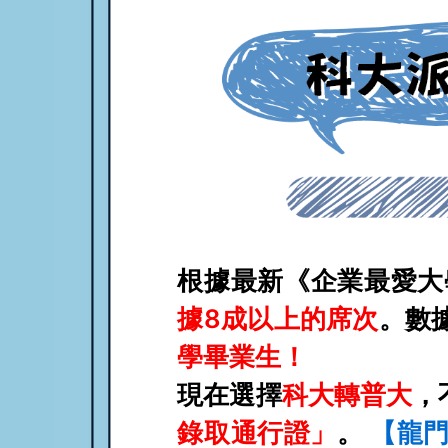
根據最新《企業最愛大
據8成以上的席次
。數
學畢業生！
現在選擇
科大轉普大
，
錄取通行證」
。
【龍