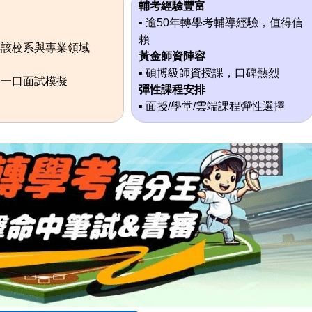
輔考經驗豐富
▪ 逾50年轉學考輔導經驗，值得信
賴
解該校系與專業領域
黃金師資陣容
▪ 碩博級師資授課，口碑熱烈
對一口面試模擬
彈性課程安排
▪ 面授/學堂/雲端課程彈性選擇