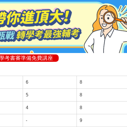
轉學考書審準備免費講座
6
8
5
8
4
8
-
9