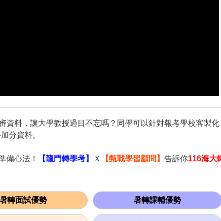
書審資料，讓大學教授過目不忘嗎？同學可以針對報考學校客製化
外加分資料。
試準備心法！
【龍門轉學考】
Ｘ
【甄戰學習顧問】
告訴你
116海大
暑轉面試優勢
暑轉課輔優勢