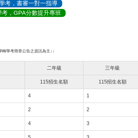
轉學考，書審一對一指導
學考，GPA分數提升專班
大學轉學考簡章公告之資訊為主↓↓
二年級
三年級
115招生名額
115招生名額
4
1
2
2
4
3
5
3