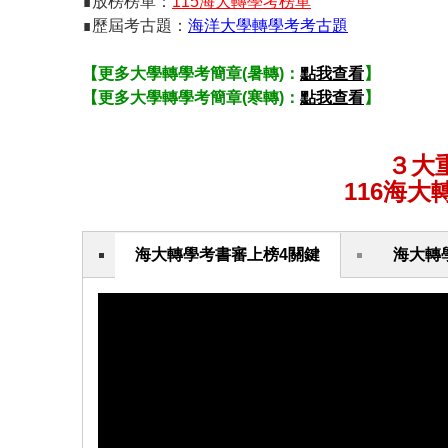
∎放榜榜單：
115海大轉學考榜單
∎歷屆考古題：
海洋大學轉學考考古題
【更多大學轉學考簡章(暑轉)：
點我查看
】
【更多大學轉學考簡章(寒轉)：
點我查看
】
３大
116海
海大轉學考書審上榜4關鍵
海大轉