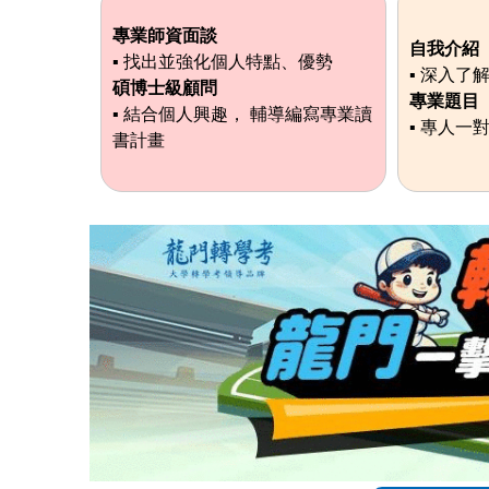
專業師資面談
自我介紹
▪ 找出並強化個人特點、優勢
▪ 深入了
碩博士級顧問
專業題目
▪ 結合個人興趣， 輔導編寫專業讀
▪ 專人一
書計畫