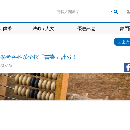
/ 傳播
法政 / 人文
優惠訊息
熱門
回上頁
學轉學考各科系全採「書審」計分！
07/23