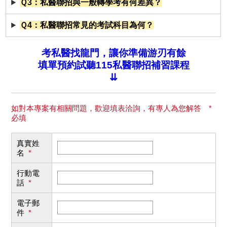
Ｑ3：私醫聯招與一般轉學考有何差異？
Ｑ4：私醫聯招常見的考試科目為何？
考私醫找龍門，讓你準備游刃有餘
填單預約試聽115私醫聯招補習課程
⇊
如對本專案有相關問題，歡迎填表洽詢，有專人為您解答 *
必填
真實姓
名
*
行動電
話
*
電子郵
件
*