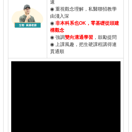
速
◉ 重視觀念理解，私醫聯招教學
由淺入深
◉
非本科系也OK，零基礎從頭建
構觀念
◉ 強調
雙向溝通學習
，鼓勵提問
◉ 上課風趣，把生硬課程講得連
貫通順