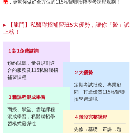
勢
，更幫你做好全方位的115私醫聯招轉學考課程規劃！
▸ 【龍門】私醫聯招補習班5大優勢，讓你「醫」試
上榜！
１對1免費諮詢
預約試聽，量身規劃適
合的服務及115私醫聯招
２大優勢
補習課程
定期考試批改、專業顧
問，打造優質115私醫聯
３種課程混成學習
招學習環境
面授、學堂、雲端課程
混成學習，私醫聯招學
４階段完整課程
習模式最彈性
先修→基礎→正課→題