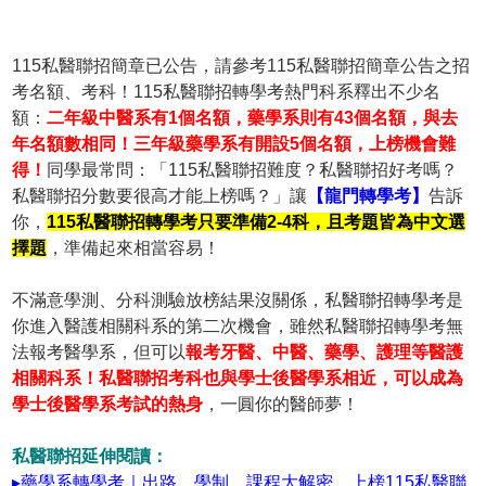
115私醫聯招簡章已公告，請參考115私醫聯招簡章公告之招
考名額、考科！115私醫聯招轉學考熱門科系釋出不少名
額：
二年級中醫系有1個名額，藥學系則有43個名額，與去
年名額數相同！三年級藥學系有開設5個名額，上榜機會難
得！
同學最常問：「115私醫聯招難度？私醫聯招好考嗎？
私醫聯招分數要很高才能上榜嗎？」讓
【龍門轉學考】
告訴
你，
115私醫聯招轉學考只要準備2-4科，且考題皆為中文選
擇題
，準備起來相當容易！
不滿意學測、分科測驗放榜結果沒關係，私醫聯招轉學考是
你進入醫護相關科系的第二次機會，雖然私醫聯招轉學考無
法報考醫學系，但可以
報考牙醫、中醫、藥學、護理等醫護
相關科系！私醫聯招考科也與學士後醫學系相近，可以成為
學士後醫學系考試的熱身
，一圓你的醫師夢！
私醫聯招延伸閱讀：
▸藥學系轉學考｜出路、學制、課程大解密，上榜115私醫聯