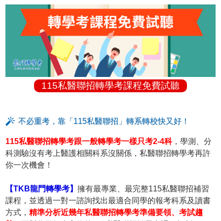
115私醫聯招轉學考課程免費試聽
不必重考，靠「115私醫聯招」轉系轉校快又好！
115私醫聯招轉學考跟一般轉學考一樣只考2-4科
，學測、分
科測驗沒有考上醫護相關科系沒關係，私醫聯招轉學考再許
你一次機會！
【TKB龍門轉學考】
擁有最專業、最完整115私醫聯招補習
課程，並透過一對一諮詢找出最適合同學的報考科系及讀書
方式，
精準分析近幾年私醫聯招轉學考準備要領、考試趨