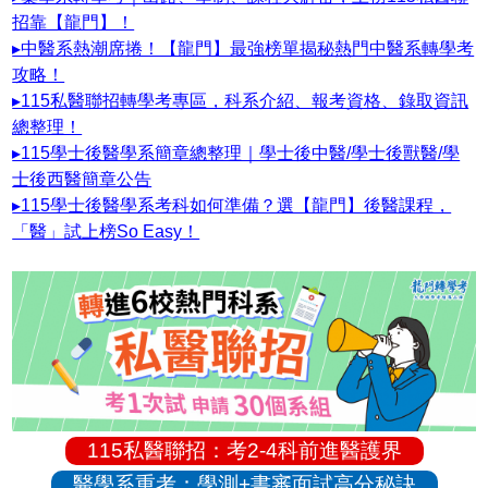
招靠【龍門】！
▸中醫系熱潮席捲！【龍門】最強榜單揭秘熱門中醫系轉學考
攻略！
▸115私醫聯招轉學考專區，科系介紹、報考資格、錄取資訊
總整理！
▸115學士後醫學系簡章總整理｜學士後中醫/學士後獸醫/學
士後西醫簡章公告
▸115學士後醫學系考科如何準備？選【龍門】後醫課程，
「醫」試上榜So Easy！
115私醫聯招：考2-4科前進醫護界
醫學系重考：學測+書審面試高分秘訣