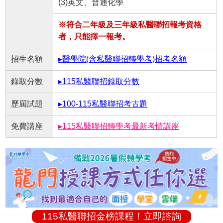
(3)英文、普通化學
※符合二年級及三年級私醫聯招報考資格
者，只能擇一報考。
招生名額
▸醫學院(含私醫聯招轉學考)招考名額
錄取分數
▸115私醫聯招錄取分數
歷屆試題
▸100-115私醫聯招考古題
免費講座
▸115私醫聯招轉學考最新考情講座
115私醫聯招金榜課程！立即諮詢