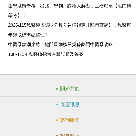
藥學系轉學考｜出路、學制、課程大解密，上榜就靠【龍門轉
學考】！
2026/115私醫聯招錄取分數公告請鎖定【龍門官網】，私醫歷
年錄取標準總整理！
中醫系熱潮席捲！龍門最強榜單揭秘熱門中醫系攻略！
100-115年私醫聯招考古題試題及答案
關於我們
優惠訊息
諮詢服務
招募精英