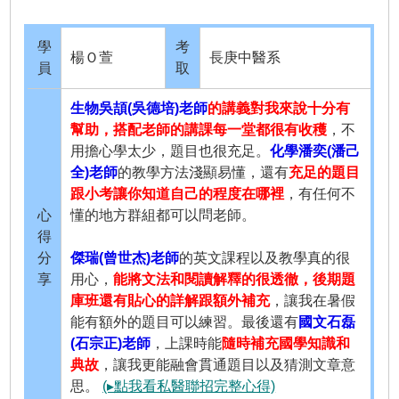
學
考
楊Ｏ萱
長庚中醫系
員
取
生物吳頡(吳德培)老師
的講義對我來說十分有
幫助，搭配老師的講課每一堂都很有收穫
，不
用擔心學太少，題目也很充足。
化學潘奕(潘己
全)老師
的教學方法淺顯易懂，還有
充足的題目
跟小考讓你知道自己的程度在哪裡
，有任何不
心
懂的地方群組都可以問老師。
得
分
傑瑞(曾世杰)老師
的英文課程以及教學真的很
享
用心，
能將文法和閱讀解釋的很透徹，後期題
庫班還有貼心的詳解跟額外補充
，讓我在暑假
能有額外的題目可以練習。最後還有
國文石磊
(石宗正)老師
，上課時能
隨時補充國學知識和
典故
，讓我更能融會貫通題目以及猜測文章意
思。
(▸點我看私醫聯招完整心得)