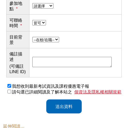
參加地
點
*
可聯絡
時間
*
目前背
景
備註描
述
(可備註
LINE ID)
我想收到最新考試資訊及課程優惠電子報
請勾選已詳細閱讀及了解本站之
個資法及隱私權相關規範
送出資料
延伸閱讀…