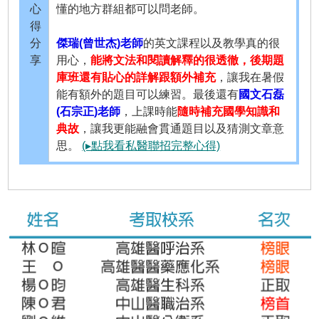
心
懂的地方群組都可以問老師。
得
分
傑瑞(曾世杰)老師
的英文課程以及教學真的很
享
用心，
能將文法和閱讀解釋的很透徹，後期題
庫班還有貼心的詳解跟額外補充
，讓我在暑假
能有額外的題目可以練習。最後還有
國文石磊
(石宗正)老師
，上課時能
隨時補充國學知識和
典故
，讓我更能融會貫通題目以及猜測文章意
思。
(▸點我看私醫聯招完整心得)