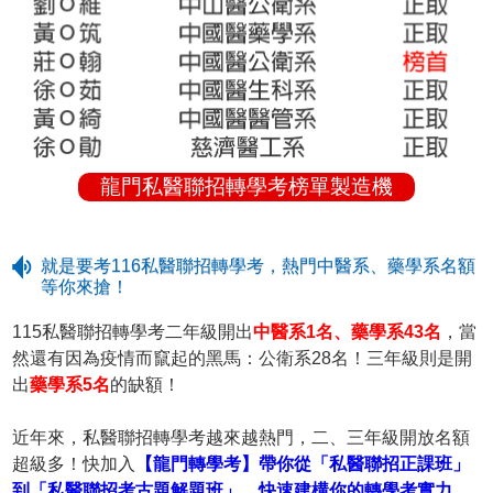
龍門私醫聯招轉學考榜單製造機
就是要考116私醫聯招轉學考，熱門中醫系、藥學系名額
等你來搶！
115私醫聯招轉學考二年級開出
中醫系1名、藥學系43名
，當
然還有因為疫情而竄起的黑馬：公衛系28名！三年級則是開
出
藥學系5名
的缺額！
近年來，私醫聯招轉學考越來越熱門，二、三年級開放名額
超級多！快加入
【龍門轉學考】帶你從「私醫聯招正課班」
到「私醫聯招考古題解題班」，快速建構你的轉學考實力
。