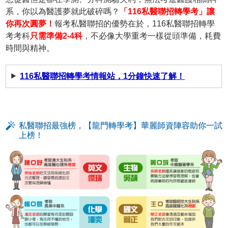
系，你以為醫護夢就此破碎嗎？
「116私醫聯招轉學考」讓
你再次圓夢！
報考私醫聯招的優勢在於，116私醫聯招轉學
考考科
只需準備2-4科
，不必像大學重考一樣從頭準備，耗費
時間與精神。
116私醫聯招轉學考情報站，1分鐘快速了解！
私醫聯招最強榜，【龍門轉學考】華麗師資陣容助你一試
上榜！