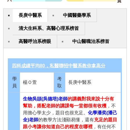
長庚中醫系
中國醫藥學系
清大生科系、高醫心理系榜首
高醫呼治系榜眼
中山醫職治系榜首
四科成績平均80，私醫聯招中醫系教你拿高分
學
考
楊Ｏ萱
長庚中醫系
員
取
生物吳頡(吳德培)老師
的講義對我來說十分有
幫助，搭配老師的講課每一堂都很有收穫
，不
用擔心學太少，題目也很充足。
化學潘奕(潘己
全)老師
的教學方法淺顯易懂，還有
充足的題目
跟小考讓你知道自己的程度在哪裡
，有任何不