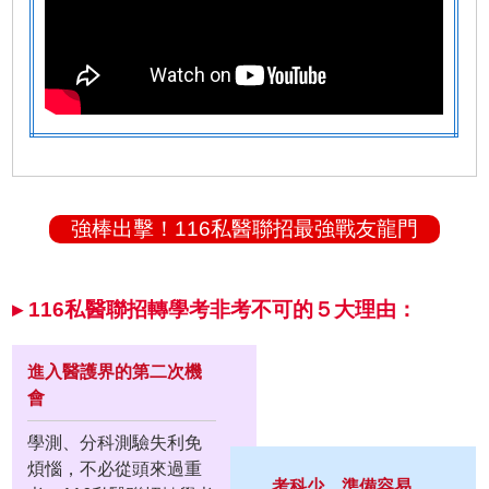
強棒出擊！116私醫聯招最強戰友龍門
▸ 116私醫聯招轉學考非考不可的５大理由：
進入醫護界的第二次機
會
學測、分科測驗失利免
煩惱，不必從頭來過重
考科少、準備容易