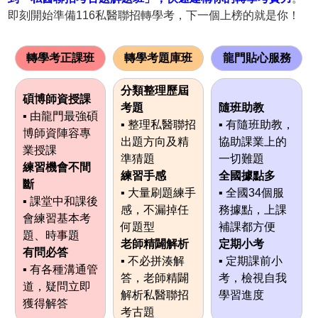
即刻開始準備116私醫聯招轉學考，下一個上榜的就是你！
轉學考正課班
轉學考題庫班
龍門貼心服務
分類整理歷屆
碩博師資授課
考題
隨班助教
▪ 由龍門最強碩
▪ 整理私醫聯招
▪ 有隨班助教，
博師資陣容專
出題方向及精
協助課業上的
業授課
準猜題
一切難題
練習機會不間
練習手感
全國據點多
斷
▪ 大量刷題練手
▪ 全國34個服
▪ 課堂中和課後
感，不漏掉任
務據點，上課
會練習基本考
何題型
補課都方便
題、時事題
老師精闢解析
定期小考
有問必答
▪ 不必拼湊解
▪ 定期課前小
▪ 有各種溝通管
答，老師精闢
考，檢視自我
道，疑問立即
解析私醫聯招
學習進度
獲得解答
考古題