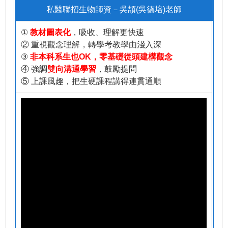
私醫聯招生物師資－吳頡(吳德培)老師
①
教材圖表化
，吸收、理解更快速
② 重視觀念理解，轉學考教學由淺入深
③
非本科系生也OK，零基礎從頭建構觀念
④ 強調
雙向溝通學習
，鼓勵提問
⑤ 上課風趣，把生硬課程講得連貫通順