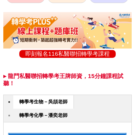
即刻報名116私醫聯招轉學考課程
▸ 龍門私醫聯招轉學考王牌師資，15分鐘課程試
聽！
轉學考生物－吳頡老師
轉學考化學－潘奕老師