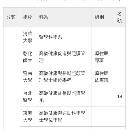
名
分類
學校
科系
組別
額
清華
醫學科學系
大學
彰化
高齡健康促進與照護管
原住民
師大
理
專班
暨南
高齡健康與長期照顧管
原住民
大學
理學士學位學程
族專班
台北
高齡健康暨長期照護學
14
醫學
系
東海
高齡健康與運動科學學
大學
士學位學程