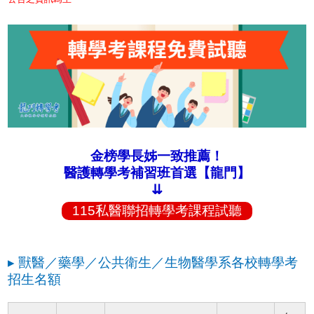
金榜學長姊一致推薦！
醫護轉學考補習班首選【龍門】
⇊
115私醫聯招轉學考課程試聽
▸ 獸醫／藥學／公共衛生／生物醫學系各校轉學考
招生名額