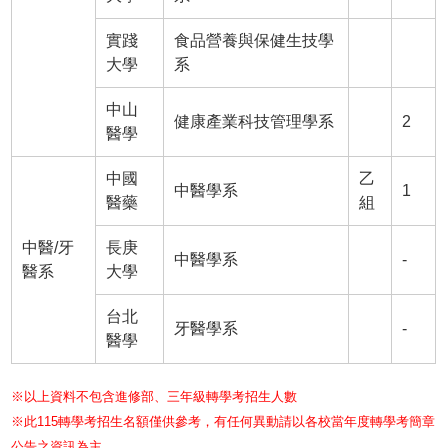
實踐
食品營養與保健生技學
大學
系
中山
健康產業科技管理學系
2
醫學
中國
乙
中醫學系
1
醫藥
組
中醫/牙
長庚
中醫學系
-
醫系
大學
台北
牙醫學系
-
醫學
※以上資料不包含進修部、三年級轉學考招生人數
※此115轉學考招生名額僅供參考，有任何異動請以各校當年度轉學考簡章
公告之資訊為主