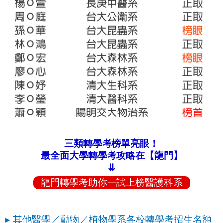
三類轉學考榜單亮眼！
最全面大學轉學考攻略在【龍門】
⇊
龍門轉學考助你一試上榜醫護科系
▸ 其他醫學／動物／植物學系各校轉學考招生名額