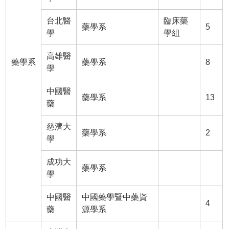
台北醫
臨床藥
藥學系
5
學
學組
高雄醫
藥學系
藥學系
8
學
中國醫
藥學系
13
藥
慈濟大
藥學系
2
學
成功大
藥學系
學
中國醫
中國藥學暨中藥資
4
藥
源學系