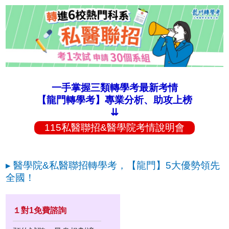
一手掌握三類轉學考最新考情
【龍門轉學考】專業分析、助攻上榜
⇊
115私醫聯招&醫學院考情說明會
▸ 醫學院&私醫聯招轉學考，【龍門】5大優勢領先
全國！
１對1免費諮詢