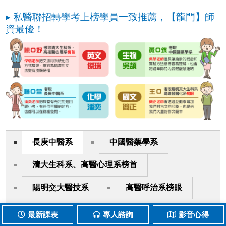
▸ 私醫聯招轉學考上榜學員一致推薦，【龍門】師
資最優！
長庚中醫系
中國醫藥學系
清大生科系、高醫心理系榜首
陽明交大醫技系
高醫呼治系榜眼
中山醫職治系榜首
最新課表
專人諮詢
影音心得