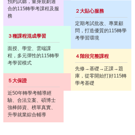
預約試聽，量身規劃適
合的115轉學考課程及服
２大貼心服務
務
定期考試批改、專業顧
問，打造優質的115轉學
３種課程混成學習
考學習環境
面授、學堂、雲端課
程，多元彈性的115轉學
４階段完整課程
考學習模式
先修→基礎→正課→題
庫，從零開始打好115轉
５大保證
學考基礎
近50年轉學考輔導經
驗、合法立案、碩博士
強棒師資、榜單真實、
升學就業綜合輔導