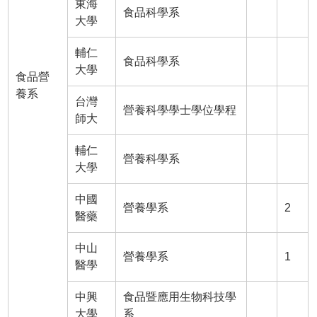
東海
食品科學系
大學
輔仁
食品科學系
大學
食品營
養系
台灣
營養科學學士學位學程
師大
輔仁
營養科學系
大學
中國
營養學系
2
醫藥
中山
營養學系
1
醫學
中興
食品暨應用生物科技學
大學
系