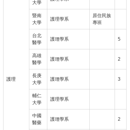
大學
暨南
原住民族
護理學系
大學
專班
台北
護理學系
5
醫學
高雄
護理學系
2
醫學
長庚
護理
護理學系
3
大學
輔仁
護理學系
大學
中國
護理學系
2
醫藥