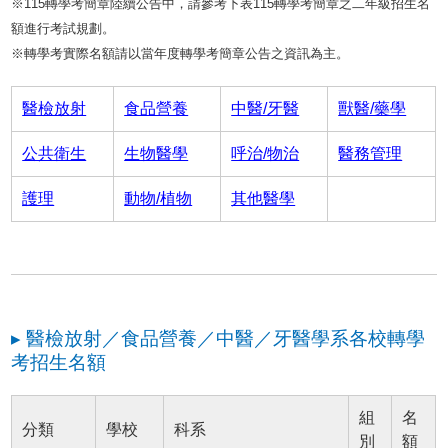
※115轉學考簡章陸續公告中，請參考下表115轉學考簡章之二年級招生名
額進行考試規劃。
※轉學考實際名額請以當年度轉學考簡章公告之資訊為主。
醫檢放射
食品營養
中醫/牙醫
獸醫/藥學
公共衛生
生物醫學
呼治/物治
醫務管理
護理
動物/植物
其他醫學
▸ 醫檢放射／食品營養／中醫／牙醫學系各校轉學
考招生名額
組
名
分類
學校
科系
別
額