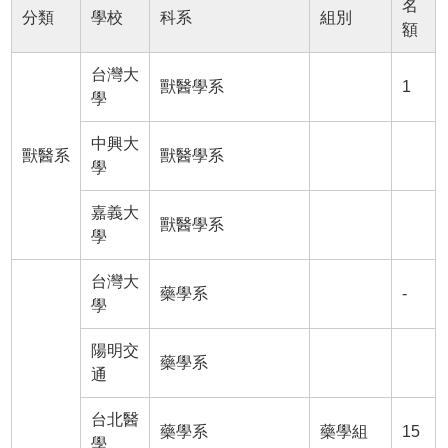
名
分類
學校
科系
組別
額
台灣大
獸醫學系
1
學
中興大
獸醫系
獸醫學系
學
嘉義大
獸醫學系
學
台灣大
藥學系
-
學
陽明交
藥學系
通
台北醫
藥學系
藥學組
15
學