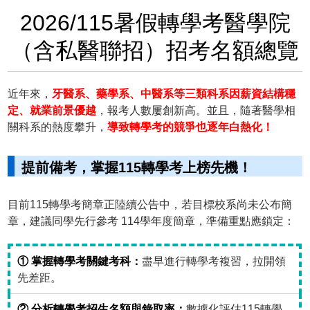
2026/115暑假轉學考醫學院
（含私醫聯招）招考名額總覽
近年來，
牙醫系、藥學系、中醫系等三類科系因薪資結構穩
定、就業前景優越
，報考人數屢創新高。並且，隨著醫學相
關科系的熱度攀升，
導致轉學考的競爭也逐年白熱化！
提前備考，掌握115轉學考上榜先機！
目前115轉學考簡章正陸續公告中，若目標校系尚未公布簡
章，建議同學先行參考 114學年度簡章，準備重點應鎖定：
① 掌握轉學考關鍵考科：
盡早進行轉學考複習，拉開領
先差距。
② 分析轉學考招生名額與錄取率：
數據化評估115轉學