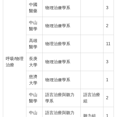
中國
物理治療學系
3
醫藥
中山
物理治療學系
2
醫學
高雄
物理治療學系
11
醫學
呼吸/物理
長庚
物理治療學系
3
治療
大學
慈濟
物理治療學系
1
大學
中山
語言治療與聽力
語言治療
2
醫學
學系
組
中山
語言治療與聽力
聽力組
1