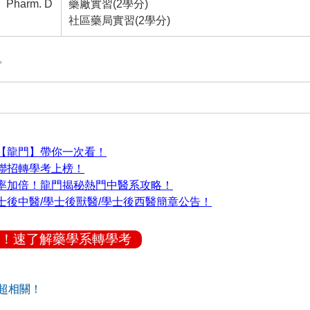
Pharm. D
藥廠實習(2學分)
社區藥局實習(2學分)
。
【龍門】帶你一次看！
聯招轉學考上榜！
率加倍！龍門揭秘熱門中醫系攻略！
士後中醫/學士後獸醫/學士後西醫簡章公告！
！速了解藥學系轉學考
超相關！