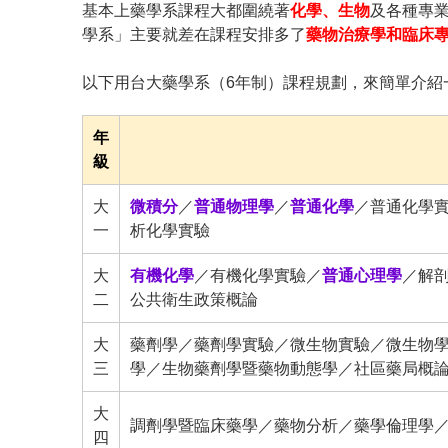
基本上藥學系課程大都圍繞著
化學、生物
及各種專
學系」主要就差在課程安排多了
藥物治療學和臨床
以下用台大藥學系（6年制）課程規劃，來簡單介紹
年
級
大
微積分
／
普通物理學
／
普通化學
／普通化學
一
析化學實驗
大
有機化學
／有機化學實驗／
普通心理學
／解
二
公共衛生政策概論
大
藥劑學／藥劑學實驗／微生物實驗／微生物
三
學／生物藥劑學暨藥物動態學／社區藥局概
大
調劑學暨臨床藥學／藥物分析／藥學倫理學
四