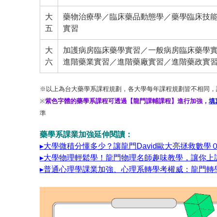
大
藥物治療學／臨床藥品動態學／藥學臨床技
五
實習
大
加護病房臨床藥學實習／一般病房臨床藥學
六
進階藥業實習／進階藥廠實習／進階藥政實
※以上為台大藥學系課程規劃，各大學每年課程規劃皆不相同，
※
紫色字體的藥學系課程可透過【龍門課輔課程】進行加強，
填
準
藥學系課業加強延伸閱讀：
▸大學微積分懂多少？讓龍門David歐大亮拯救數學
▸大學物理輕鬆學！龍門物理名師趣味教學，讓你上
▸普通心理學課業加強、心理系轉學考權威：龍門轉