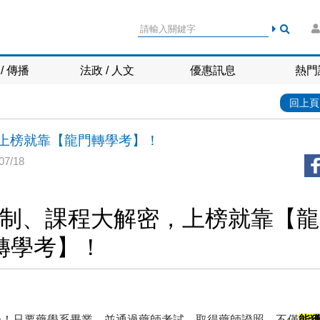
/ 傳播
法政 / 人文
優惠訊息
熱門
回上頁
上榜就靠【龍門轉學考】！
7/18
制、課程大解密，上榜就靠【龍
轉學考】！
一！只要藥學系畢業，並通過藥師考試，取得藥師證照，不僅
能