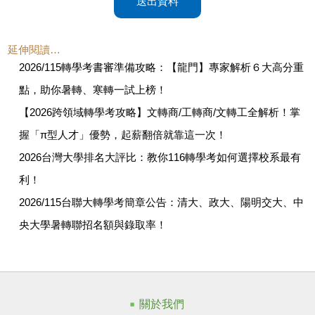
送出資料
延伸閱讀…
2026/115轉學考書審準備攻略：【龍門】專家解析６大高分重
點，助你暑轉、寒轉一試上榜！
【2026跨領域轉學考攻略】文轉商/工轉商/文轉工全解析！掌
握「π型人才」優勢，起薪翻倍就靠這一次！
2026台灣大學排名大評比：教你116轉學考如何選擇校系最有
利！
2026/115台聯大轉學考簡章公告：清大、政大、陽明交大、中
央大學暑轉聯招名額與錄取率！
關於我們