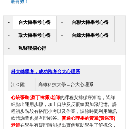
最有效！
台大轉學考心得
台聯大轉學考心得
政大轉學考心得
台綜大轉學考心得
私醫聯招心得
科大轉學考，成功跨考台大心理系
江Ｏ陞
高雄科技大學→台大心理系
心統張璇(蔡丁禕霈)老師
的課程安排循序漸進，皆詳
細點出運用步驟，加上口訣及反覆練習加深記憶。課
程初步階段有搭配小考以及作業，課餘時間利用通訊
軟體詢問也是有問必答。
普通心理學的黃崴(黃采瑛)
老師
在學生有疑問時能提出實例幫助學生了解概念，