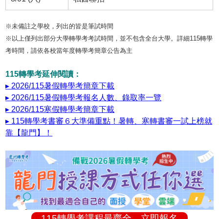
※未備註之學校，列出的皆是筆試時間
※以上僅列出部分大學轉學考考試時間，並不包含全台大學。詳細115轉學
考時間，請依各校當年度轉學考簡章公告為主
115轉學考延伸閱讀：
▸ 2026/115暑假轉學考簡章下載
▸ 2026/115暑假轉學考報名人數、錄取率一覽
▸ 2026/115寒假轉學考簡章下載
▸ 115轉學考書審６大準備重點！暑轉、寒轉書審一試上榜就
靠【龍門】！
115轉學考課程最齊全，立即報名