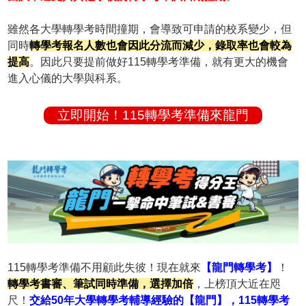
雖然各大學轉學考時間撞期，會導致可申請的校系變少，但
同時
轉學考報名人數也會因此分流而減少，錄取率也會較為
提高
。因此只要提前做好115轉學考準備，就有更大的機會
進入心儀的大學與科系。
立即開始！115轉學考準備來龍門
115轉學考準備不用顧此失彼！現在就來
【龍門轉學考】
！
轉學考書審、筆試同時準備，選擇加倍
，上榜頂大近在咫
尺！
交給50年大學轉學考輔導經驗的【龍門】，115轉學考