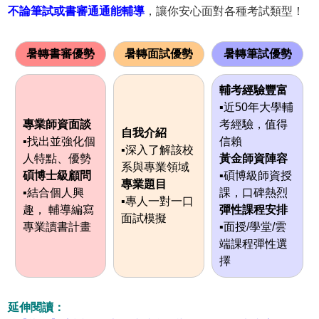
不論筆試或書審通通能輔導
，讓你安心面對各種考試類型！
暑轉書審優勢
暑轉面試優勢
暑轉筆試優勢
輔考經驗豐富
▪近50年大學輔
專業師資面談
考經驗，值得
自我介紹
▪找出並強化個
信賴
▪深入了解該校
人特點、優勢
黃金師資陣容
系與專業領域
碩博士級顧問
▪碩博級師資授
專業題目
▪結合個人興
課，口碑熱烈
▪專人一對一口
趣， 輔導編寫
彈性課程安排
面試模擬
專業讀書計畫
▪面授/學堂/雲
端課程彈性選
擇
延伸閱讀：