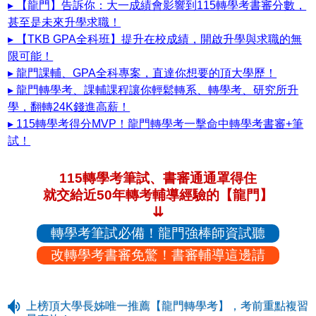
▸ 【龍門】告訴你：大一成績會影響到115轉學考書審分數，
甚至是未來升學求職！
▸ 【TKB GPA全科班】提升在校成績，開啟升學與求職的無
限可能！
▸ 龍門課輔、GPA全科專案，直達你想要的頂大學歷！
▸ 龍門轉學考、課輔課程讓你輕鬆轉系、轉學考、研究所升
學，翻轉24K錢進高薪！
▸ 115轉學考得分MVP！龍門轉學考一擊命中轉學考書審+筆
試！
115轉學考筆試、書審通通罩得住
就交給近50年轉考輔導經驗的【龍門】
⇊
轉學考筆試必備！龍門強棒師資試聽
改轉學考書審免驚！書審輔導這邊請
上榜頂大學長姊唯一推薦【龍門轉學考】，考前重點複習