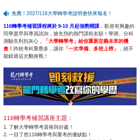
免費！2027/116大學轉學考說明會快來報名！
116轉學考補習課程將於 9-10 月起強勢開課
，歡迎有興趣的
同學盡早與專員諮詢，搶先預約熱門課程名額！學測、分科
測驗失利別灰心，
「大學轉學考」給你重新定義未來的機
會！
跨校考科重疊多，讓你
「一次準備、多校上榜」
，絕不
能錯過這次翻身戰！
116轉學考補習講座主題：
1. 了解大學轉學考資格與好處！
2. 一目了然116轉學考與重考的優缺點！