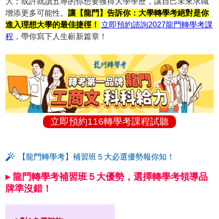
大；或許就讀五專的你想要獲得大學學歷，讓自己未來求職
增添更多可能性。
讓【龍門】告訴你：大學轉學考絕對是你
進入理想大學的最佳捷徑！
立即預約諮詢2027龍門轉學考課
程
，帶你寫下人生嶄新篇章！
立即預約116轉學考課程試聽
【龍門轉學考】補習班５大必選優勢報你知！
▸ 龍門轉學考補習班５大優勢，選擇轉學考領導品
牌準沒錯！