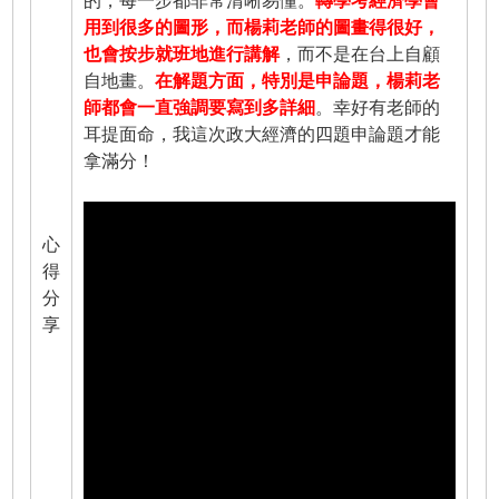
的，每一步都非常清晰易懂。
轉學考經濟學會
用到很多的圖形，而楊莉老師的圖畫得很好，
也會按步就班地進行講解
，而不是在台上自顧
自地畫。
在解題方面，特別是申論題，楊莉老
師都會一直強調要寫到多詳細
。幸好有老師的
耳提面命，我這次政大經濟的四題申論題才能
拿滿分！
心
得
分
享