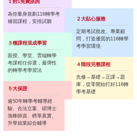
１對1免費諮詢
為你量身規劃116轉學考
２大貼心服務
補習課程，安排試聽
定期考試批改、專業顧
問，打造優質的116轉學
３種課程混成學習
考學習環境
面授、學堂、雲端轉學
考課程任你選，最彈性
４階段完整課程
的轉學考學習法
先修→基礎→正課→題
庫，從零開始打好116轉
５大保證
學考基礎
逾50年轉學考輔導經
驗、合法立案、碩博士
強棒師資、榜單真實、
升學就業綜合輔導