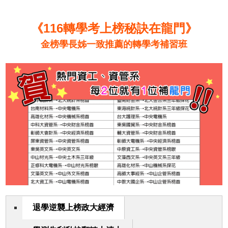
《116轉學考上榜秘訣在龍門》
金榜學長姊一致推薦的轉學考補習班
退學逆襲上榜政大經濟