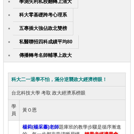
學測失利私校翻轉上清大
科大零基礎跨考心理系
五專插大強佔政北雙榜
私醫聯招四科成績平均80
傳播轉考名師輔導上政大
科大二一退學不怕，滿分逆襲政大經濟榜眼！
台北科技大學 考取 政大經濟系榜眼
學
黃Ｏ恩
員
楊莉(楊采蓁)老師
題庫班的教學步驟是循序漸進