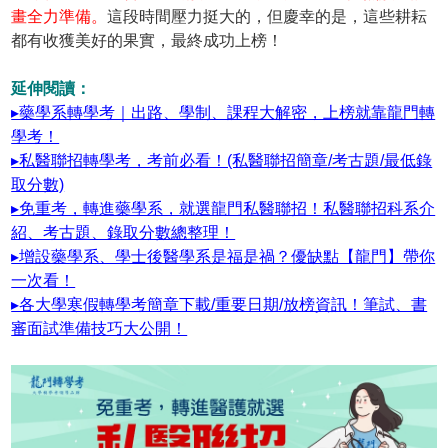
畫全力準備。
這段時間壓力挺大的，但慶幸的是，這些耕耘
都有收獲美好的果實，最終成功上榜！
延伸閱讀：
▸藥學系轉學考｜出路、學制、課程大解密，上榜就靠龍門轉
學考！
▸私醫聯招轉學考，考前必看！(私醫聯招簡章/考古題/最低錄
取分數)
▸免重考，轉進藥學系，就選龍門私醫聯招！私醫聯招科系介
紹、考古題、錄取分數總整理！
▸增設藥學系、學士後醫學系是福是禍？優缺點【龍門】帶你
一次看！
▸各大學寒假轉學考簡章下載/重要日期/放榜資訊！筆試、書
審面試準備技巧大公開！