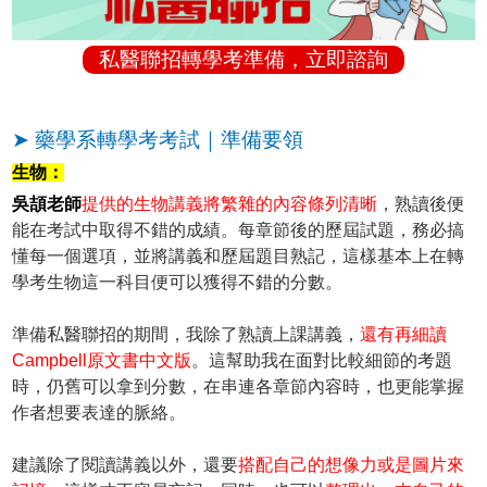
私醫聯招轉學考準備，立即諮詢
➤ 藥學系轉學考考試｜準備要領
生物：
吳頡老師
提供的生物講義將繁雜的內容條列清晰
，熟讀後便
能在考試中取得不錯的成績。每章節後的歷屆試題，務必搞
懂每一個選項，並將講義和歷屆題目熟記，這樣基本上在轉
學考生物這一科目便可以獲得不錯的分數。
準備私醫聯招的期間，我除了熟讀上課講義，
還有再細讀
Campbell原文書中文版
。這幫助我在面對比較細節的考題
時，仍舊可以拿到分數，在串連各章節內容時，也更能掌握
作者想要表達的脈絡。
建議除了閱讀講義以外，還要
搭配自己的想像力或是圖片來