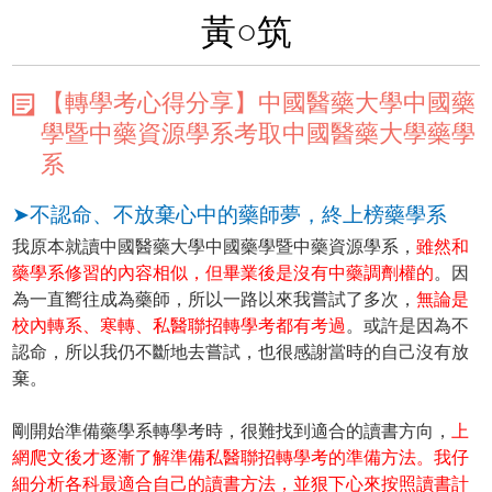
黃○筑
【轉學考心得分享】中國醫藥大學中國藥
學暨中藥資源學系考取中國醫藥大學藥學
系
➤不認命、不放棄心中的藥師夢，終上榜藥學系
我原本就讀中國醫藥大學中國藥學暨中藥資源學系，
雖然和
藥學系修習的內容相似，但畢業後是沒有中藥調劑權的
。因
為一直嚮往成為藥師，所以一路以來我嘗試了多次，
無論是
校內轉系、寒轉、私醫聯招轉學考都有考過
。或許是因為不
認命，所以我仍不斷地去嘗試，也很感謝當時的自己沒有放
棄。
剛開始準備藥學系轉學考時，很難找到適合的讀書方向，
上
網爬文後才逐漸了解準備私醫聯招轉學考的準備方法。我仔
細分析各科最適合自己的讀書方法，並狠下心來按照讀書計