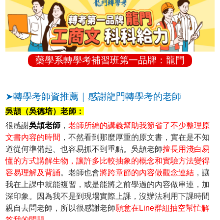
藥學系轉學考補習班第一品牌：龍門
➤轉學考師資推薦｜感謝龍門轉學考的老師
吳頡（吳德培）老師：
很感謝
吳頡老師
，
老師所編的講義幫助我節省了不少整理原
文書內容的時間
，不然看到那麼厚重的原文書，實在是不知
道從何準備起、也容易抓不到重點。吳頡老師
擅長用淺白易
懂的方式講解生物，讓許多比較抽象的概念和實驗方法變得
容易理解及背誦
。老師也會
將跨章節的內容做觀念連結
，讓
我在上課中就能複習，或是能將之前學過的內容做串連，加
深印象。因為我不是到現場實際上課，沒辦法利用下課時間
親自去問老師，所以很感謝老師
願意在Line群組抽空幫忙解
答我的問題
。