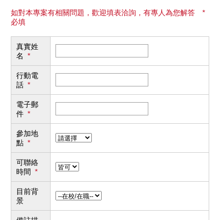
如對本專案有相關問題，歡迎填表洽詢，有專人為您解答 *
必填
真實姓
名
*
行動電
話
*
電子郵
件
*
參加地
點
*
可聯絡
時間
*
目前背
景