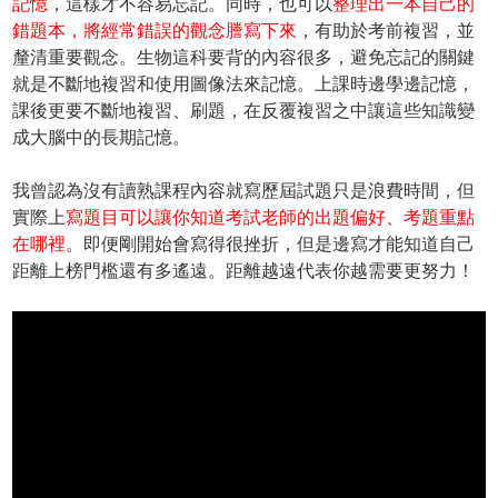
記憶
，這樣才不容易忘記。同時，也可以
整理出一本自己的
錯題本，將經常錯誤的觀念謄寫下來
，有助於考前複習，並
釐清重要觀念。生物這科要背的內容很多，避免忘記的關鍵
就是不斷地複習和使用圖像法來記憶。上課時邊學邊記憶，
課後更要不斷地複習、刷題，在反覆複習之中讓這些知識變
成大腦中的長期記憶。
我曾認為沒有讀熟課程內容就寫歷屆試題只是浪費時間，但
實際上
寫題目可以讓你知道考試老師的出題偏好、考題重點
在哪裡
。即便剛開始會寫得很挫折，但是邊寫才能知道自己
距離上榜門檻還有多遙遠。距離越遠代表你越需要更努力！