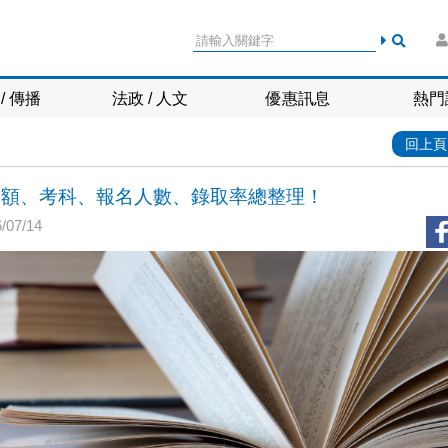
/ 傳播
法政 / 人文
優惠訊息
熱門
回上頁
轉名額、考科、報名人數、錄取率總整理！
07/14