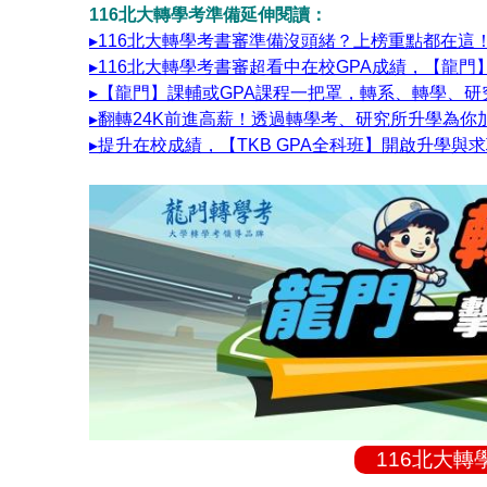
116北大轉學考準備延伸閱讀：
▸116北大轉學考書審準備沒頭緒？上榜重點都在這
▸116北大轉學考書審超看中在校GPA成績，【龍
▸【龍門】課輔或GPA課程一把罩，轉系、轉學、
▸翻轉24K前進高薪！透過轉學考、研究所升學為你
▸提升在校成績，【TKB GPA全科班】開啟升學與
116北大