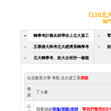
《116
龍
轉學考計概名師帶你上北大資工
零
五專插大跨考北大經濟系轉學考
前
北大轉學考、政大企研所一條龍
台北教育大學 考取 北大資工系
榜眼
學
丁Ｏ豪
員
心
我要謝謝
張逸(張崑)老師
，
幫我們整理好計