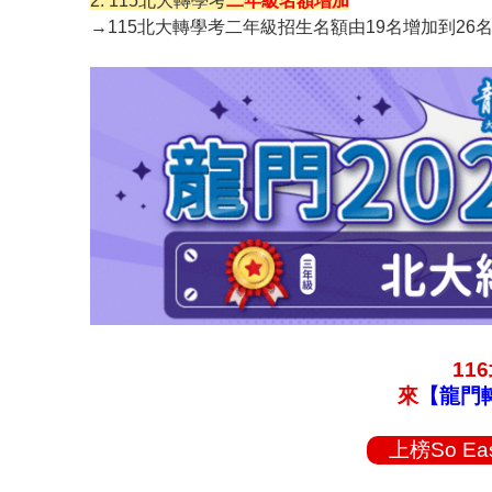
2. 115北大轉學考
二年級名額增加
→115北大轉學考二年級招生名額由19名增加到26
11
來
【龍門
上榜So E