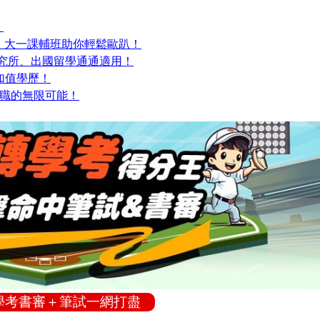
！
門】大一課輔班助你輕鬆歐趴！
研究所、出國留學通通適用！
加值學歷！
求職的無限可能！
轉學考書審＋筆試一網打盡