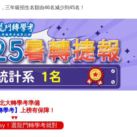
名，三年級招生名額由46名減少到45名！
6北大轉學考準備
轉學考】
上榜有保障！
▾▾
asy！選龍門轉學考就對