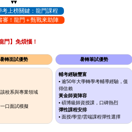
▾▾
轉學考上榜關鍵：龍門課程
書審！龍門＋甄戰來助陣
【龍門】免煩惱！
暑轉面試優勢
暑轉筆試優勢
輔考經驗豐富
▪ 逾50年大學轉學考輔導經驗，值
得信賴
解該校系與專業領域
黃金師資陣容
▪ 碩博級師資授課，口碑熱烈
對一口面試模擬
彈性課程安排
▪ 面授/學堂/雲端課程彈性選擇