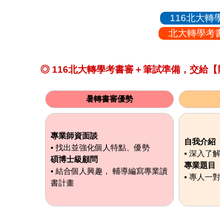
116北大
北大轉學考
◎ 116北大轉學考書審＋筆試準備，交給
暑轉書審優勢
專業師資面談
自我介紹
▪ 找出並強化個人特點、優勢
▪ 深入了
碩博士級顧問
專業題目
▪ 結合個人興趣， 輔導編寫專業讀
▪ 專人一
書計畫