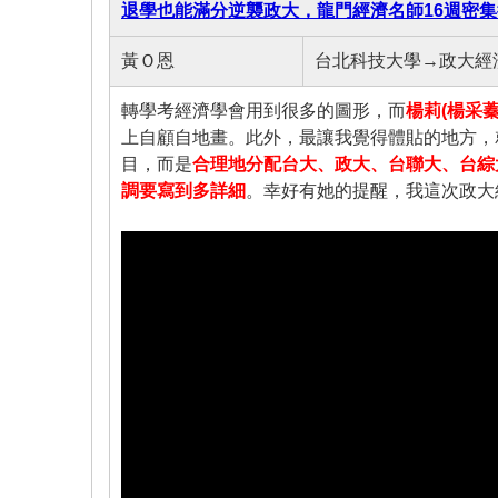
退學也能滿分逆襲政大，龍門經濟名師16週密
黃Ｏ恩
台北科技大學→政大經
轉學考經濟學會用到很多的圖形，而
楊莉(楊采
上自顧自地畫。此外，最讓我覺得體貼的地方，
目，而是
合理地分配台大、政大、台聯大、台綜
調要寫到多詳細
。幸好有她的提醒，我這次政大