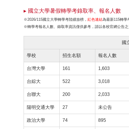
▸ 國立大學暑假轉學考錄取率、報名人數
※2026/115國立大學轉學考陸續放榜，
紅色連結
為最新115轉
※轉學考報名人數、錄取率資訊僅供參考，請以各校官網公告之
國
學校
招生名額
報名人數
台灣大學
161
1,603
台綜大
522
3,018
台聯大
200
2,033
陽明交通大學
27
未公告
政治大學
74
895