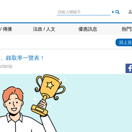
/ 傳播
法政 / 人文
優惠訊息
熱門
回上頁
人數、錄取率一覽表！
08/06