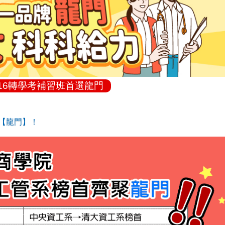
16轉學考補習班首選龍門
【龍門】！