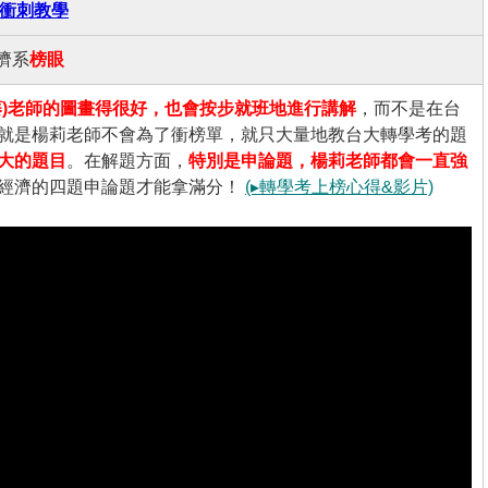
集衝刺教學
濟系
榜眼
蓁)老師的圖畫得很好，也會按步就班地進行講解
，而不是在台
就是楊莉老師不會為了衝榜單，就只大量地教台大轉學考的題
大的題目
。在解題方面，
特別是申論題，楊莉老師都會一直強
經濟的四題申論題才能拿滿分！
(▸轉學考上榜心得&影片)