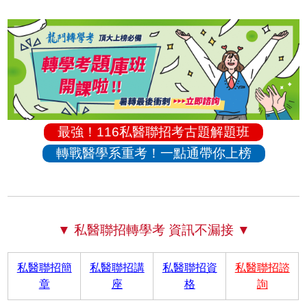
最強！116私醫聯招考古題解題班
轉戰醫學系重考！一點通帶你上榜
▼ 私醫聯招轉學考 資訊不漏接 ▼
私醫聯招簡
私醫聯招講
私醫聯招資
私醫聯招諮
章
座
格
詢