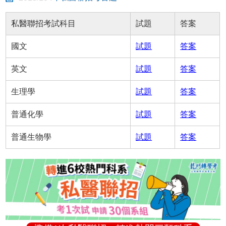
私醫聯招考試科目
試題
答案
國文
試題
答案
英文
試題
答案
生理學
試題
答案
普通化學
試題
答案
普通生物學
試題
答案