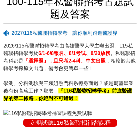
100-115年私醫聯招考古題試
題及答案
2027/116私醫聯招轉學考，讓你順利踏進醫護界！
2026/115私醫聯招轉學考由高雄醫學大學主辦出題。115私
醫聯招轉學考於
6/1-6/8報名、8/1考試、8/20放榜
。私醫聯招
考科都是
「選擇題」，且只考2-4科、中文出題
，相較於其他
轉學考採原文出題，備考會更簡單一些！
學測、分科測驗與三類組熱門科系擦身而過？或是期望畢業
後有份高薪工作？那麼，
『116私醫聯招轉學考』前進醫護
界的第二條路，你絕對不可錯過！
立即試聽116私醫聯招補習課程