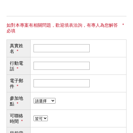
如對本專案有相關問題，歡迎填表洽詢，有專人為您解答 *
必填
真實姓
名
*
行動電
話
*
電子郵
件
*
參加地
點
*
可聯絡
時間
*