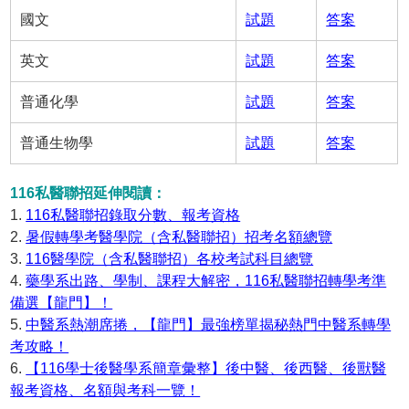
國文
試題
答案
英文
試題
答案
普通化學
試題
答案
普通生物學
試題
答案
116私醫聯招延伸閱讀：
1.
116私醫聯招錄取分數、報考資格
2.
暑假轉學考醫學院（含私醫聯招）招考名額總覽
3.
116醫學院（含私醫聯招）各校考試科目總覽
4.
藥學系出路、學制、課程大解密，116私醫聯招轉學考準
備選【龍門】！
5.
中醫系熱潮席捲，【龍門】最強榜單揭秘熱門中醫系轉學
考攻略！
6.
【116學士後醫學系簡章彙整】後中醫、後西醫、後獸醫
報考資格、名額與考科一覽！