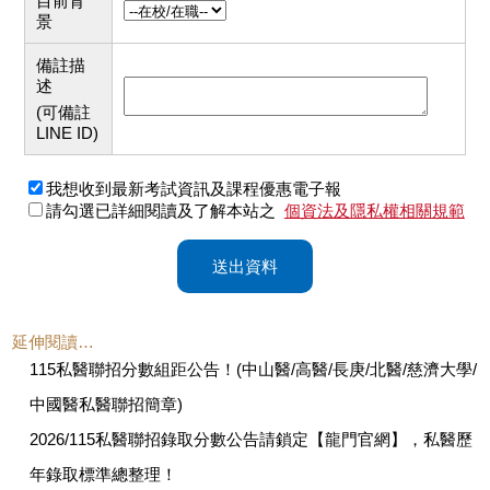
目前背
景
備註描
述
(可備註
LINE ID)
我想收到最新考試資訊及課程優惠電子報
請勾選已詳細閱讀及了解本站之
個資法及隱私權相關規範
送出資料
延伸閱讀…
115私醫聯招分數組距公告！(中山醫/高醫/長庚/北醫/慈濟大學/
中國醫私醫聯招簡章)
2026/115私醫聯招錄取分數公告請鎖定【龍門官網】，私醫歷
年錄取標準總整理！