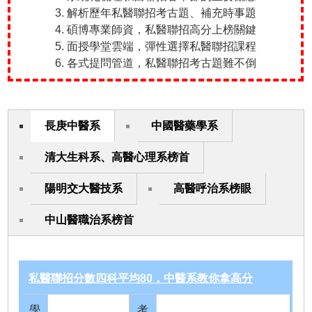
3. 解析歷年私醫聯招考古題、補充時事題
4. 碩博專業師資，私醫聯招高分上榜關鍵
5. 面授學堂雲端，彈性選擇私醫聯招課程
6. 各式提問管道，私醫聯招考古題難不倒
長庚中醫系
中國醫藥學系
清大生科系、高醫心理系榜首
陽明交大醫技系
高醫呼治系榜眼
中山醫職治系榜首
私醫聯招分數四科平均80，中醫系教你拿高分
學
考