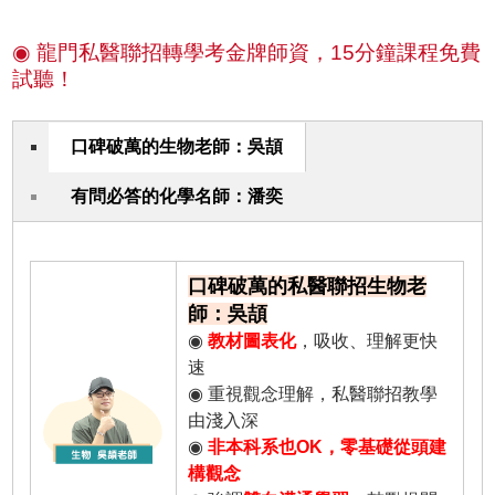
◉ 龍門私醫聯招轉學考金牌師資，15分鐘課程免費
試聽！
口碑破萬的生物老師：吳頡
有問必答的化學名師：潘奕
口碑破萬的私醫聯招生物老
師：吳頡
◉
教材圖表化
，吸收、理解更快
速
◉ 重視觀念理解，私醫聯招教學
由淺入深
◉
非本科系也OK，零基礎從頭建
構觀念