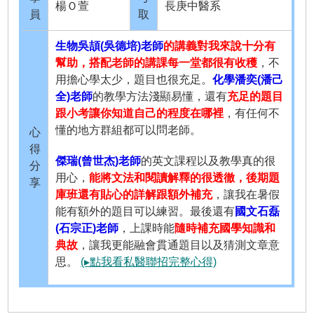
楊Ｏ萱
長庚中醫系
員
取
生物吳頡(吳德培)老師
的講義對我來說十分有
幫助，搭配老師的講課每一堂都很有收穫
，不
用擔心學太少，題目也很充足。
化學潘奕(潘己
全)老師
的教學方法淺顯易懂，還有
充足的題目
跟小考讓你知道自己的程度在哪裡
，有任何不
懂的地方群組都可以問老師。
心
得
傑瑞(曾世杰)老師
的英文課程以及教學真的很
分
用心，
能將文法和閱讀解釋的很透徹，後期題
享
庫班還有貼心的詳解跟額外補充
，讓我在暑假
能有額外的題目可以練習。最後還有
國文石磊
(石宗正)老師
，上課時能
隨時補充國學知識和
典故
，讓我更能融會貫通題目以及猜測文章意
思。
(▸點我看私醫聯招完整心得)