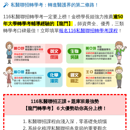
私醫聯招轉學考：轉進醫護界的第二條路！
116私醫聯招轉學考一定要上榜！金榜學長姐強力推薦
逾50
年大學轉學考輔導經驗的【龍門】
，師資齊全、優秀，三類
轉學考口碑最佳！立即填單
報名116私醫聯招轉學考課程
！
116私醫聯招正課＋題庫班最強勢
【龍門轉學考】６大優勢助你高分上榜！
1. 私醫聯招課程由淺入深，零基礎免煩惱
2. 系統化梳理私醫聯招各章節的重要觀念