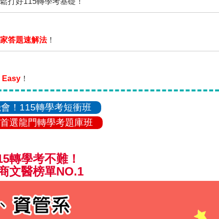
鬆打好115轉學考基礎！
家答題速解法
！
Easy
！
會！115轉學考短衝班
首選龍門轉學考題庫班
15轉學考不難！
商文醫榜單NO.1