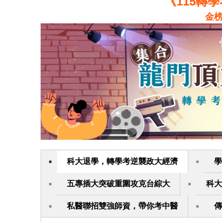
《115轉
金
科大退學，轉學考逆襲政大經濟
學
五專插大突破重圍攻克台綜大
科大
私醫聯招雙強師資，帶你考中醫
傳