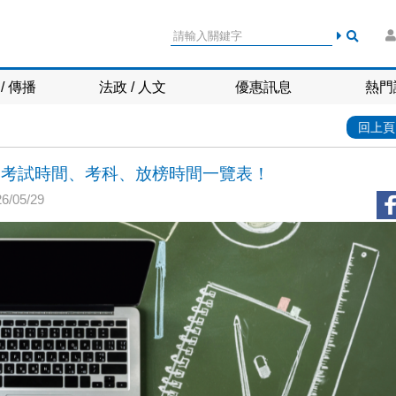
/ 傳播
法政 / 人文
優惠訊息
熱門
回上頁
章、考試時間、考科、放榜時間一覽表！
/05/29