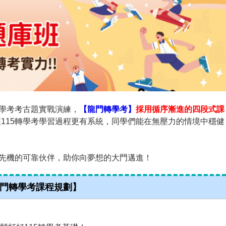
轉學考考古題實戰演練，
【龍門轉學考】
採用循序漸進的四段式課
115轉學考學習過程更有系統，同學們能在無壓力的情境中穩健
榜先機的可靠伙伴，助你向夢想的大門邁進！
龍門轉學考課程規劃】