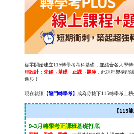
從零開始建立115轉學考考科基礎，並結合各大學
程設計：先修→基礎→正課→題庫
，此課程架構能讓
進步！
現在就讓
【龍門轉學考】
成為你搶下115轉學考上
【115
9-3月
轉學考正課班
基礎打底