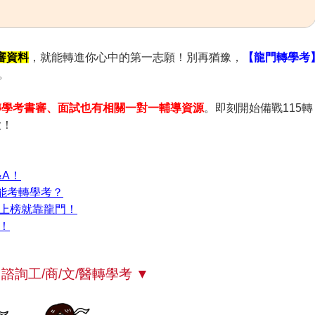
審資料
，就能轉進你心中的第一志願！別再猶豫，
【龍門轉學考
。
轉學考書審、面試也有相關一對一輔導資源
。即刻開始備戰115轉
大！
&A！
能考轉學考？
試上榜就靠龍門！
！
諮詢工/商/文/醫轉學考 ▼