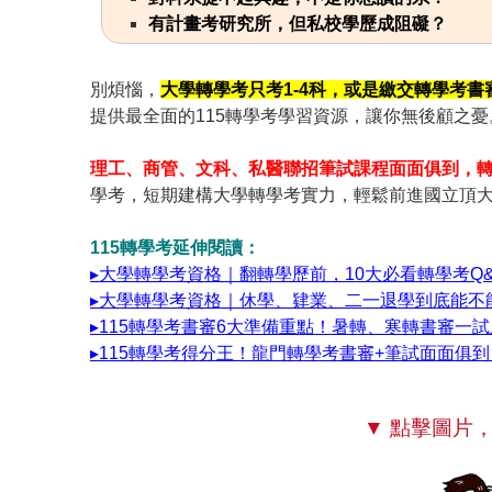
有計畫考研究所，但私校學歷成阻礙？
別煩惱，
大學轉學考只考1-4科，或是繳交轉學考書
提供最全面的115轉學考學習資源，讓你無後顧之憂
理工、商管、文科、私醫聯招筆試課程面面俱到，
學考，短期建構大學轉學考實力，輕鬆前進國立頂
115轉學考延伸閱讀：
▸大學轉學考資格｜翻轉學歷前，10大必看轉學考Q
▸大學轉學考資格｜休學、肄業、二一退學到底能不
▸115轉學考書審6大準備重點！暑轉、寒轉書審一
▸115轉學考得分王！龍門轉學考書審+筆試面面俱到
▼ 點擊圖片，