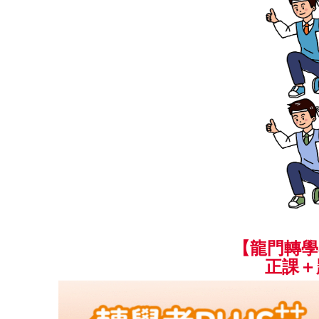
【龍門轉學
正課＋