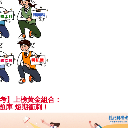
考】上榜黃金組合：
題庫 短期衝刺！