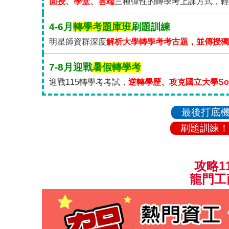
面授、學堂、雲端
三種彈性的轉學考上課方式，輕
4-6月
轉學考題庫班
刷題訓練
明星師資群深度
解析大學轉學考考古題，並傳授獨
7-8月迎戰
暑假轉學考
迎戰115轉學考考試，
逆轉學歷、攻克國立大學So 
最後打底機
刷題訓練！
攻略1
龍門工