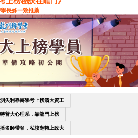
學考上榜秘訣在龍門》
榜學長姊一致推薦
測失利靠轉學考上榜清大資工
轉普大心理系，靠龍門上榜
播名師帶領，私校翻轉上政大