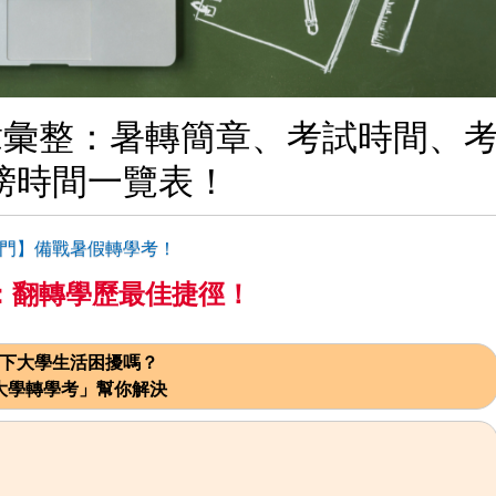
考簡章彙整：暑轉簡章、考試時間、
榜時間一覽表！
【龍門】備戰暑假轉學考！
：翻轉學歷最佳捷徑！
下大學生活困擾嗎？
大學轉學考」幫你解決