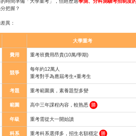
年的時間準備「大學重考」，但經歷過
學測、分科測驗考招制度
幾分把握？
的差異：
大學重考
費用
重考班費用昂貴(10萬/學期)
每年約12萬人
競爭
重考對手為應屆考生+重考生
考題
重考範圍廣，素養題型多變
範圍
高中三年課程內容，較熟悉
勝
年級
重考需從大一開始讀
科系
重考科系選擇多，招生名額穩定
勝