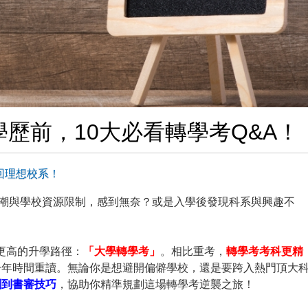
歷前，10大必看轉學考Q&A！
回理想校系！
場潮與學校資源限制，感到無奈？或是入學後發現科系與興趣不
更高的升學路徑：
「大學轉學考」
。相比重考，
轉學考考科更精
一年時間重讀。無論你是想避開偏僻學校，還是要跨入熱門頂大
刺到書審技巧
，協助你精準規劃這場轉學考逆襲之旅！