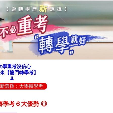
大學重考沒信心
來【龍門轉學考】
⇊
新選擇：大學轉學考
轉學考６大優勢 ◎