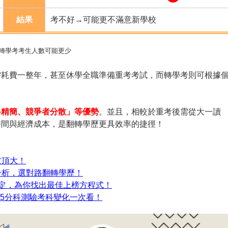
結果
考不好→可能更不滿意新學校
際轉學考考生人數可能更少
需耗費一整年，甚至休學全職準備重考考試，而轉學考則可根據
科精簡、競爭者分散」等優勢
。並且，相較於重考後需從大一讀
時間與經濟成本，是翻轉學歷更具效率的捷徑！
攻頂大！
差異分析，選對路翻轉學歷！
搞定，為你找出最佳上榜方程式！
15分科測驗考科變化一次看！