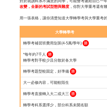
對於就讀科系不滿意的同學，可能會考慮給自己一
改變，全新的考試型態與難度
，你對大學重考還有
用一張表格，讓你清楚知道大學轉學考與大學重考
大學轉學考
轉學考補習班費用划算(4-5萬/學年)
勝
*每年約7千人
勝
轉學考對手較少且分散於各大學
轉學考題型較固定，好準備
勝
大一必修內容，可能較陌生
轉學考直接轉入大二或大三
勝
轉學考科系選擇少，部分科系未開名額