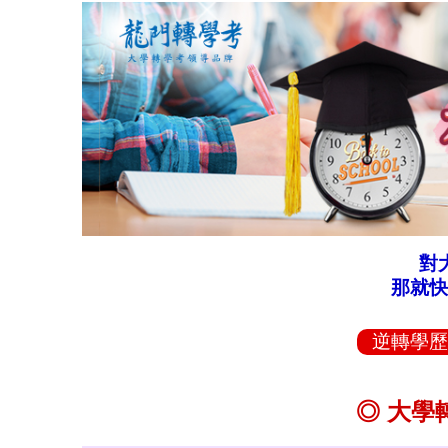
對
那就快
逆轉學歷
◎ 大學