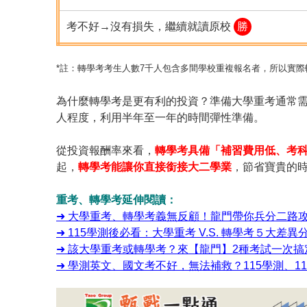
考不好→沒有損失，繼續就讀原校
勝
*註：轉學考考生人數7千人包含多間學校重複報名者，所以實
為什麼轉學考是更有利的投資？準備大學重考通常
人程度，利用半年至一年的時間彈性準備。
從投資報酬率來看，
轉學考具備「補習費用低、考
起，
轉學考能讓你直接銜接大二學業
，節省寶貴的
重考、轉學考延伸閱讀：
➜ 大學重考、轉學考義無反顧！龍門帶你兵分二路
➜ 115學測後必看：大學重考 V.S. 轉學考５大
➜ 該大學重考或轉學考？來【龍門】2種考試一次
➜ 學測英文、國文考不好，無法補救？115學測、1