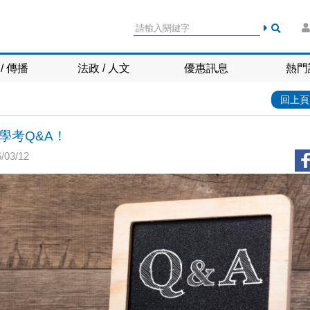
/ 傳播
法政 / 人文
優惠訊息
熱門
回上頁
學考Q&A！
03/12