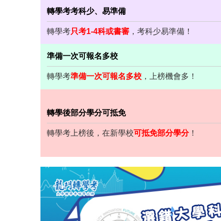
轉學考考科少、易準備
轉學考
只考1-4科或書審
，考科少易準備！
準備一次可報名多校
轉學考
準備一次可報名多校
，上榜機會多！
轉學後部分學分可抵免
轉學考上榜後，在新學校
可抵免部分學分
！