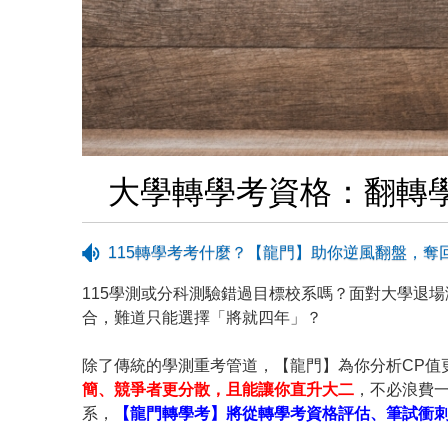
大學轉學考資格：翻轉學
115轉學考考什麼？【龍門】助你逆風翻盤，奪
115學測或分科測驗錯過目標校系嗎？面對大學退
合，難道只能選擇「將就四年」？
除了傳統的學測重考管道，【龍門】為你分析CP值
簡、競爭者更分散，且能讓你直升大二
，不必浪費
系，
【龍門轉學考】將從轉學考資格評估、筆試衝