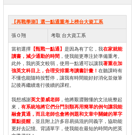
【再戰學測】選一點通重考上榜台大資工系
張Ｏ翔
考取 台大資工系
當初選擇
【甄戰一點通】
是因為有了它，我
在家就能
讀書，減少通勤的時間
，使我能更專注於準備重考。
此外，我的英文較弱，使用一點通可以讓我
著重在加
強英文科目上，合理安排重考讀書計畫！
在聽課時有
不懂也能隨時按暫停，讓我有時間能好好消化並做筆
記後再繼續進行後續的課程。
我想感謝
英文姜威老師
，他將艱澀難懂的文法統整起
來，
有系統地將它們分門別類再用簡單的例句讓我能
融會貫通，而且老師也會將例題和文章中關鍵的單字
重點提醒
，並且附上許多容易搞混的同義字，協助能
更好去記憶、背誦單字，使我能在最短的時間內把英