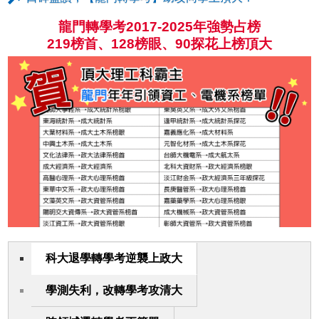
龍門轉學考2017-2025年強勢占榜
219榜首、128榜眼、90探花上榜頂大
科大退學轉學考逆襲上政大
學測失利，改轉學考攻清大