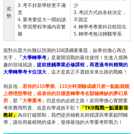
3. 考不好新學校更不滿
少
劣
意
3. 考試方式由各校決定，
勢
4. 重考要從大一開始讀
不固定
5. 學習歷程準備內容繁
4. 轉學考專業科目較陌生
雜
5. 轉學考無法轉醫學系
面對出題方向難以預測的108課綱素養題，如果你擔心再次
失手，
「大學轉學考」
是避開混戰的最佳捷徑！先進入感興
趣的領域就讀，
提前接觸專業必修課程，再透過考科精簡的
大學轉學考卡位頂大
，這才是真正不選錯未來出路的戰略！
相反地，
若你的115學測、115分科測驗成績只差一點點就能
上榜理想學校，或者你的目標是轉學考名額極稀缺的夢幻系
所
，那
「大學重考」
仍是你的必經之路！若同學擔心實體重
考班費用昂貴、或是自學成效不彰？
「TKB甄戰一點通影音
教材」
為你打破限制，我們提供補教名師授課與專業顧問輔
導，讓你用最精簡的成本，發揮最強的大學重考即戰力！