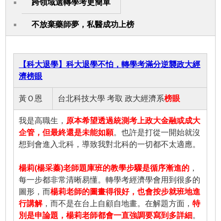
跨領域選轉學考更簡單
不放棄藥師夢，私醫成功上榜
【科大退學】科大退學不怕，轉學考滿分逆襲政大經
濟榜眼
黃Ｏ恩
台北科技大學 考取 政大經濟系
榜眼
我是高職生，
原本希望透過統測考上政大金融或成大
企管，但最終還是未能如願
。也許是打從一開始就沒
想到會進入北科，導致我對北科的一切都不太適應。
楊莉(楊采蓁)老師題庫班的教學步驟是循序漸進的
，
每一步都非常清晰易懂。轉學考經濟學會用到很多的
圖形，而
楊莉老師的圖畫得很好，也會按步就班地進
行講解
，而不是在台上自顧自地畫。在解題方面，
特
別是申論題，楊莉老師都會一直強調要寫到多詳細
。