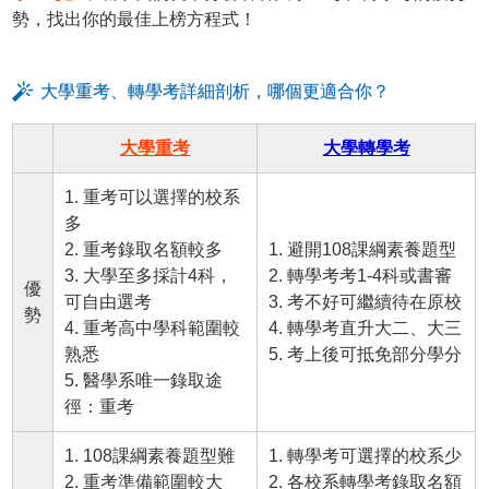
勢，找出你的最佳上榜方程式！
大學重考、轉學考詳細剖析，哪個更適合你？
大學重考
大學轉學考
1. 重考可以選擇的校系
多
2. 重考錄取名額較多
1. 避開108課綱素養題型
3. 大學至多採計4科，
2. 轉學考考1-4科或書審
優
可自由選考
3. 考不好可繼續待在原校
勢
4. 重考高中學科範圍較
4. 轉學考直升大二、大三
熟悉
5. 考上後可抵免部分學分
5. 醫學系唯一錄取途
徑：重考
1. 108課綱素養題型難
1. 轉學考可選擇的校系少
2. 重考準備範圍較大
2. 各校系轉學考錄取名額