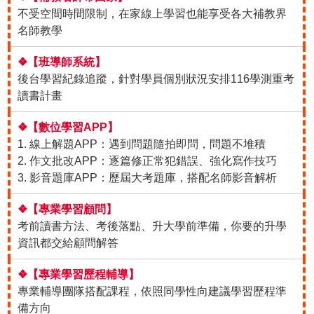
不受空間時間限制，在家線上學習也能享受各大補教界
名師教學
❖【班導師系統】
後台學習紀錄追蹤，針對學員個別狀況安排116學測重考
讀書計畫
❖【數位學習APP】
1. 線上解題APP：遇到問題隨拍即問，問題不堆積
2. 作文批改APP：逐篇修正常犯錯誤、強化寫作技巧
3. 影音題庫APP：歷屆大考題庫，搭配名師影音解析
❖【專業學習顧問】
考前讀書方法、考後落點、升大學前準備，你要的升學
資訊都交給顧問解答
❖【專業學習歷程輔導】
專業輔導團隊搭配課程，依照同學性向建議學習歷程準
備方向