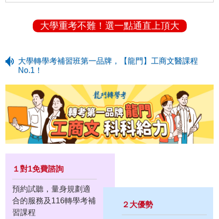
大學重考不難！選一點通直上頂大
大學轉學考補習班第一品牌，【龍門】工商文醫課程
No.1！
１對1免費諮詢
預約試聽，量身規劃適
合的服務及116轉學考補
２大優勢
習課程