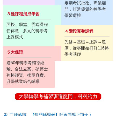
定期考試批改、專業顧
問，打造優質的轉學考
３種課程混成學習
學習環境
面授、學堂、雲端課程
任你選，多元的轉學考
４階段完整課程
上課模式
先修→基礎→正課→題
庫，從零開始打好116轉
５大保證
學考基礎
逾50年轉學考輔導經
驗、合法立案、碩博士
強棒師資、榜單真實、
升學就業綜合輔導
大學轉學考補習班選龍門，科科給力
口碑盛讚，【龍門轉學考】助攻同學上頂大！