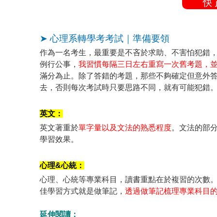
快
➤ 心理系轉學考考試｜準備要領
作為一名考生，最重要是不吝於求助、不害怕犯錯
例行公事，
我習慣每隔三日左右重寫一次舊考題，
滿分為止。除了答錯的考題，那些不夠確定但意外
去，否則每次考試時只要思路不同，就有可能犯錯
英文：
英文著重於
單字量以及文法的熟悉程度
。文法的部
學習效果。
心理&心統：
心理、心統等專業科目，讀書重點在於複習的次數
佳學習方式就是做筆記，
透過做筆記梳理專業科目
延伸閱讀：