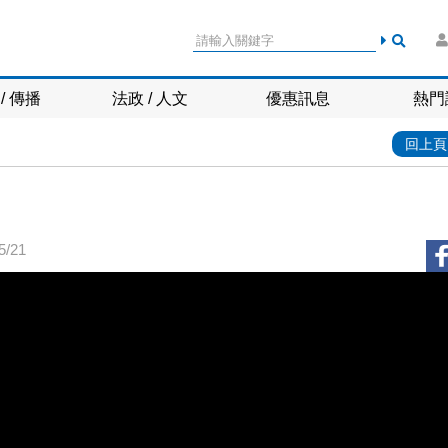
/ 傳播
法政 / 人文
優惠訊息
熱門
回上頁
/21