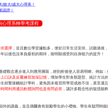
/政大/成大心理系！
派認證！
詢心理系轉學考課程
可供選擇
，並且數位學堂據點多，便於日常生活安排。試聽過後
一年以後也沒辜負最初的期待，能明顯感受到自身能力的提升！
基礎觀念逐步進入到應用層面，經剖析後使人容易明瞭。例如：
加上口訣及反覆練習加深記憶
，增加學生對各類題型、統計方法
學生頻繁接觸統計學科，避免因未複習而學習成效不佳，甚至遺
餘時間利用通訊軟體詢問也是有問必答
，讓許多觀念性的疑惑能
額外的講義，並且偶爾會有鼓勵學生的小禮物。學生有疑問時能