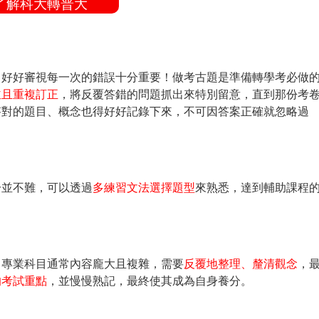
了解科大轉普大
，好好審視每一次的錯誤十分重要！做考古題是準備轉學考必做
並且重複訂正
，將反覆答錯的問題抓出來特別留意，直到那份考
答對的題目、概念也得好好記錄下來，不可因答案正確就忽略過
。
分並不難，可以透過
多練習文法選擇題型
來熟悉，達到輔助課程
。專業科目通常內容龐大且複雜，需要
反覆地整理、釐清觀念
，
的考試重點
，並慢慢熟記，最終使其成為自身養分。