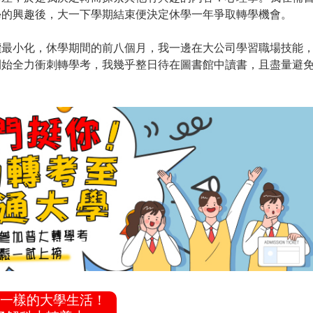
學的興趣後，大一下學期結束便決定休學一年爭取轉學機會。
價最小化，休學期間的前八個月，我一邊在大公司學習職場技能
開始全力衝刺轉學考，我幾乎整日待在圖書館中讀書，且盡量避
一樣的大學生活！