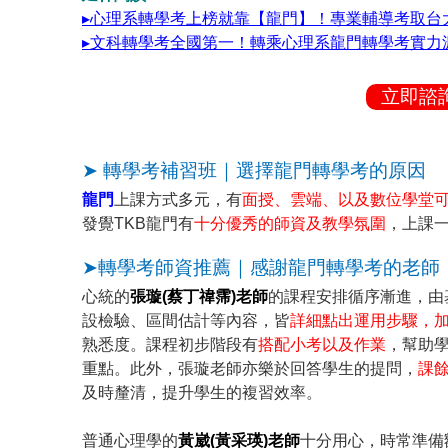
▸心理系轉學考上榜就靠【龍門】！專業輔導考取台大
▸文科轉學考全國第一！轉乘心理系龍門轉學考實力
立即諮
➤ 轉學考補習班｜選擇龍門轉學考的原因
龍門
上課方式多元，有
面授、雲端、以及數位學堂
發覺TKB龍門有
十分優秀的師資及教學氛圍
，上課
➤轉學考師資推薦｜感謝龍門轉學考的老師
心統的
張璇(蔡丁禕霈)老師
的課程安排循序漸進，由
設檢驗、區間估計等內容，皆
詳細點出運用步驟，
熟悉度。課程初步階段有
搭配小考以及作業
，幫助
重點。此外，張璇老師亦樂於回答學生的提問，
課
及時釐清，提升學生的複習效率。
普通心理學的
黃崴(黃采瑛)老師
十分用心，時常準備