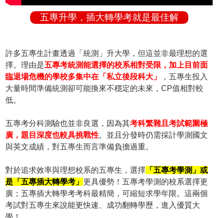
五專升學，插大轉學考就是最佳解
許多五專生計畫透過「統測」升大學，但這並非最理想的選
擇。理由是
五專考統測能選擇的校系相對受限，加上目前面
臨退場危機的學校多集中在「私立後段科大」
，五專生投入
大量時間準備統測卻可能換來不穩定的未來，CP值相對較
低。
五專考分科測驗也並非良選，因為其
考科繁雜且考試範圍極
廣，題目深度也較具挑戰性
。並且分發時仍需採計學測國文
與英文成績，對五專生而言準備負擔過重。
對於追求效率與理想校系的五專生，選擇
「五專考學測」或
是「五專插大轉學考」
更具優勢！五專考學測的校系選擇更
廣；五專插大轉學考考科最精簡，可縮短求學年限。這兩個
考試對五專生來說能更快速、成功翻轉學歷，進入優質大
學！