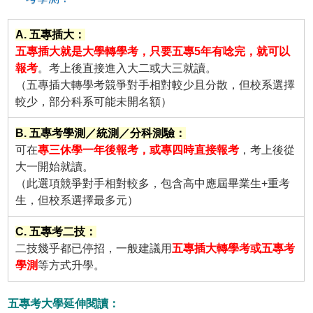
A. 五專插大：
五專插大就是大學轉學考，只要五專5年有唸完，就可以
報考
。考上後直接進入大二或大三就讀。
（五專插大轉學考競爭對手相對較少且分散，但校系選擇
較少，部分科系可能未開名額）
B. 五專考學測／統測／分科測驗：
可在
專三休學一年後報考，或專四時直接報考
，考上後從
大一開始就讀。
（此選項競爭對手相對較多，包含高中應屆畢業生+重考
生，但校系選擇最多元）
C. 五專考二技：
二技幾乎都已停招，一般建議用
五專插大轉學考或五專考
學測
等方式升學。
五專考大學延伸閱讀：