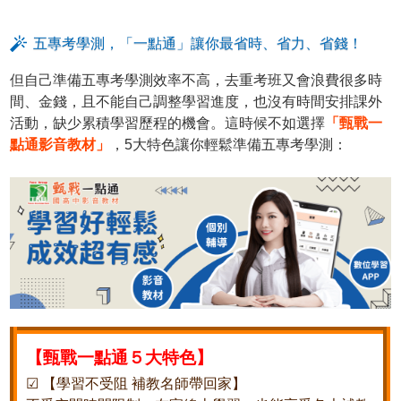
五專考學測，「一點通」讓你最省時、省力、省錢！
但自己準備五專考學測效率不高，去重考班又會浪費很多時
間、金錢，且不能自己調整學習進度，也沒有時間安排課外
活動，缺少累積學習歷程的機會。這時候不如選擇
「甄戰一
點通影音教材」
，5大特色讓你輕鬆準備五專考學測：
【甄戰一點通５大特色】
☑ 【學習不受阻 補教名師帶回家】