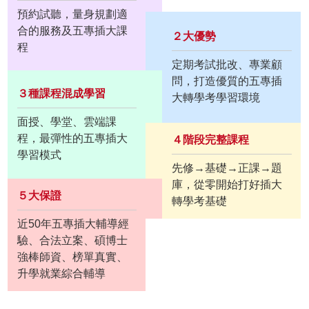
預約試聽，量身規劃適
合的服務及五專插大課
２大優勢
程
定期考試批改、專業顧
問，打造優質的五專插
３種課程混成學習
大轉學考學習環境
面授、學堂、雲端課
程，最彈性的五專插大
４階段完整課程
學習模式
先修→基礎→正課→題
庫，從零開始打好插大
５大保證
轉學考基礎
近50年五專插大輔導經
驗、合法立案、碩博士
強棒師資、榜單真實、
升學就業綜合輔導