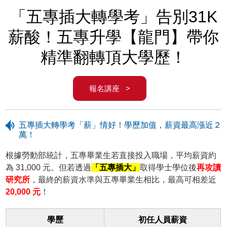
「五專插大轉學考」告別31K
薪酸！五專升學【龍門】帶你
精準翻轉頂大學歷！
報名講座 >
五專插大轉學考「薪」情好！學歷加值，薪資最高漲近２
萬！
根據勞動部統計，五專畢業生若直接投入職場，平均薪資約
為 31,000 元。但若透過
「五專插大」
取得學士學位後
再攻讀
研究所
，最終的薪資水準與五專畢業生相比，最高可相差近
20,000 元
！
學歷
初任人員薪資