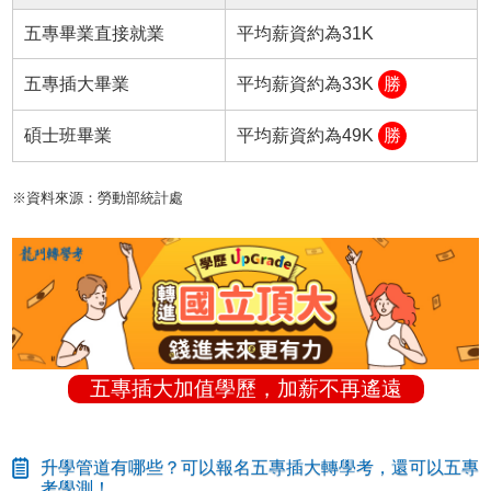
五專畢業直接就業
平均薪資約為31K
五專插大畢業
平均薪資約為33K
勝
碩士班畢業
平均薪資約為49K
勝
※資料來源：勞動部統計處
五專插大加值學歷，加薪不再遙遠
升學管道有哪些？可以報名五專插大轉學考，還可以五專
考學測！