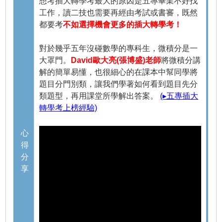
想考插大轉學考最大的原因是五專畢業不好找
工作，讀二技也需要再經由考試或書審，既然
都要考
不如選擇機會更多的插大轉學考！
對於幾乎五年沒碰數學的專科生，微積分是一
大罩門。
David歐大亮(張博盛)老師
將微積分講
解的簡單易懂，也很細心的在課本中幫同學將
題目分門別類，讓我們學著如何看到題目先分
類題型，再用課堂所學解出答案。
(▸五專插大
轉學考上榜經驗)
心
得
分
享