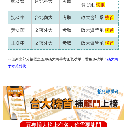
鄭Ｏ豐
台北科大
考取
資管組
榜眼
沈Ｏ宇
台北商大
考取
政大會計系
榜首
黃Ｏ茜
文藻外大
考取
政大資管系
榜首
王Ｏ雯
文藻外大
考取
政大資管系
榜首
※僅列出部分授權之五專插大轉學考正取榜單，看更多榜單：
插大轉
學考英雄榜
五專插大榜上有名，你需要龍門