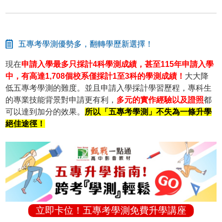
五專考學測優勢多，翻轉學歷新選擇！
現在
申請入學最多只採計4科學測成績，甚至115年申請入學
中，有高達1,708個校系僅採計1至3科的學測成績！
大大降
低五專考學測的難度。並且申請入學採計學習歷程，專科生
的專業技能背景對申請更有利，
多元的實作經驗以及證照
都
可以達到加分的效果。
所以「五專考學測」不失為一條升學
絕佳途徑！
立即卡位！五專考學測免費升學講座