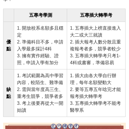
五專考學測
五專插大轉學考
1. 開放校系名額多且穩
1. 五專插大上榜直接進入
定
大二或大三就讀
優
2. 準備科目不多，申請
2. 插大報考人數分散且重
點
入學最多採計4科
複報考者多，競爭者較少
3. 擁有實作經驗、證
3. 五專插大轉學考只考1-
照，申請入學有加分
4科或書審，準備容易
1. 考試範圍為高中學習
1. 插大由各大學自行辦
內容，較陌生、難準備
理，每年名額變動大
缺
2. 需與當年度高三生、
2. 要等五專五年唸完才能
點
重考生競爭，競爭者多
報考插大轉學考
3. 考上後要再從大一開
3. 五專插大轉學考不能考
始讀
醫學系