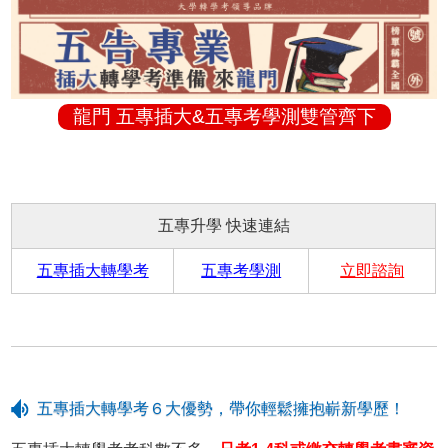
龍門 五專插大&五專考學測雙管齊下
五專升學 快速連結
五專插大轉學考
五專考學測
立即諮詢
五專插大轉學考６大優勢，帶你輕鬆擁抱嶄新學歷！