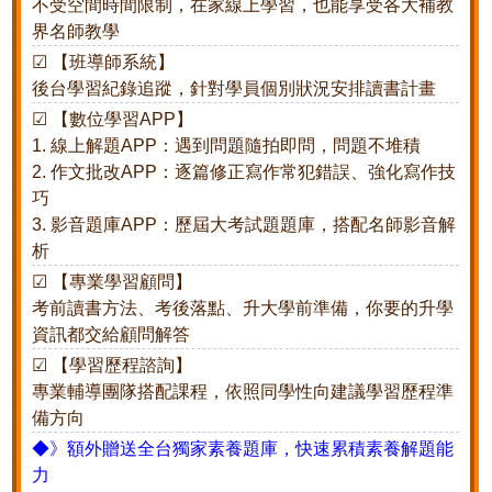
不受空間時間限制，在家線上學習，也能享受各大補教
界名師教學
☑ 【班導師系統】
後台學習紀錄追蹤，針對學員個別狀況安排讀書計畫
☑ 【數位學習APP】
1. 線上解題APP：遇到問題隨拍即問，問題不堆積
2. 作文批改APP：逐篇修正寫作常犯錯誤、強化寫作技
巧
3. 影音題庫APP：歷屆大考試題題庫，搭配名師影音解
析
☑ 【專業學習顧問】
考前讀書方法、考後落點、升大學前準備，你要的升學
資訊都交給顧問解答
☑ 【學習歷程諮詢】
專業輔導團隊搭配課程，依照同學性向建議學習歷程準
備方向
◆》額外贈送全台獨家素養題庫，快速累積素養解題能
力