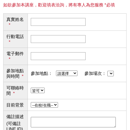
如欲參加本講座，歡迎填表洽詢，將有專人為您服務 *必填
真實姓名
*
行動電話
*
電子郵件
*
參加地點
參加地點：
參加場次：
與時間
*
可聯絡時
間
*
目前背景
備註描述
(可備註
LINE ID)