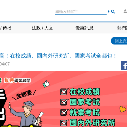
/ 傳播
法政 / 人文
優惠訊息
熱門
回上頁
超高！在校成績、國內外研究所、國家考試全都包！
4/07