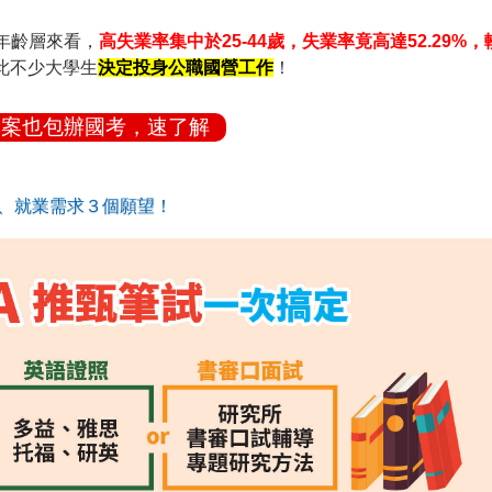
按年齡層來看，
高失業率集中於25-44歲，失業率竟高達52.29%，
此不少大學生
決定投身公職國營工作
！
專案也包辦國考，速了解
試、就業需求３個願望！