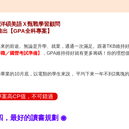
洋碩美語Ｘ甄戰學習顧問
推出【GPA全科專案】
未來的前途。無論是升學、就業，通通一次滿足。跟著TKB維持
公職／國營考試準備】
，GPA維持得好就有更多籌碼！你的理想
畢業的10月底，以電類的學生來說， 平均下來一年不到2萬塊
專案高CP值，不可錯過
四，最好的讀書規劃 ◉