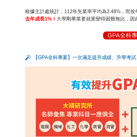
根據主計處統計，112年失業率平均為3.48%，而
去年成長1%！
大學剛畢業要就業變得困難無比，因
GPA全科
【GPA全科專案】一次滿足提升成績、升學考