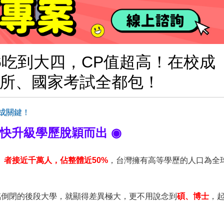
6吃到大四，CP值超高！在校成
所、國家考試全都包！
成關鍵！
！快升級學歷脫穎而出 ◉
」者接近千萬人，佔整體近50%
，台灣擁有高等學歷的人口為全
臨倒閉的後段大學，就顯得差異極大，更不用說念到
碩、博士
，