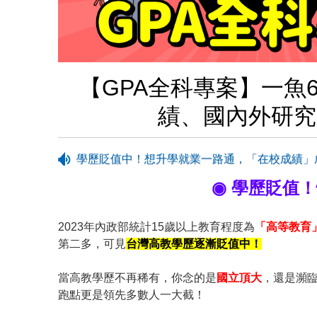
【GPA全科專案】一魚
績、國內外研究
學歷貶值中！想升學就業一路通，「在校成績」
◉ 學歷貶值
2023年內政部統計15歲以上教育程度為
「高等教育
第二多，可見
台灣高教學歷逐漸貶值中！
當高教學歷不再稀有，你念的是
國立頂大
，還是瀕
跑點更是領先多數人一大截！