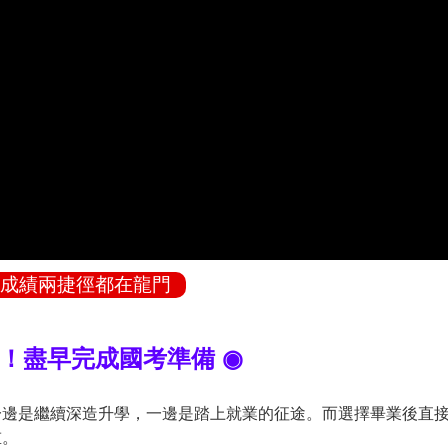
成績兩捷徑都在龍門
惱！盡早完成國考準備 ◉
一邊是繼續深造升學，一邊是踏上就業的征途。而選擇畢業後直
重。