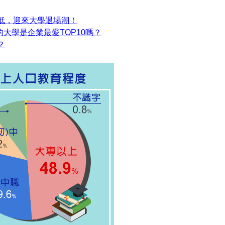
低，迎來大學退場潮！
的大學是企業最愛TOP10嗎？
？