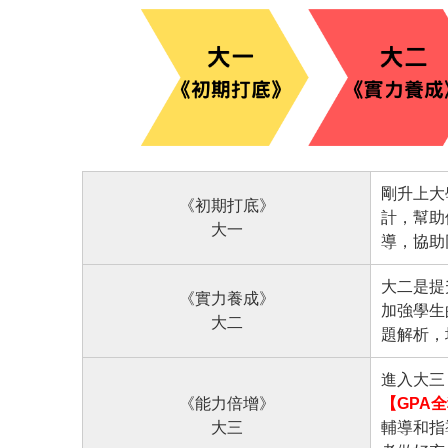
剛升上大
《初期打底》
計，幫助
大一
導，協助
大二是提
《實力養成》
加強學生
大二
題解析，
進入大三
《能力倍增》
【GPA
大三
輔導和指