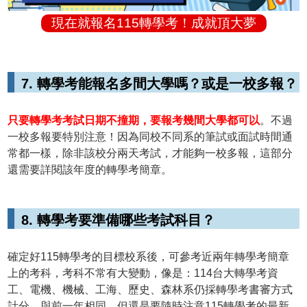
現在就報名115轉學考！成就頂大夢
7. 轉學考能報名多間大學嗎？或是一校多報？
只要轉學考考試日期不撞期，要報考幾間大學都可以
。不過
一校多報要特別注意！因為同校不同系的筆試或面試時間通
常都一樣，除非該校分兩天考試，才能夠一校多報，這部分
還需要詳閱該年度的轉學考簡章。
8. 轉學考要準備哪些考試科目？
確定好115轉學考的目標校系後，可參考近兩年轉學考簡章
上的考科，考科不常有大變動，像是：114台大轉學考資
工、電機、機械、工海、歷史、森林系仍採轉學考書審方式
計分，與前一年相同。但還是要隨時注意115轉學考的最新