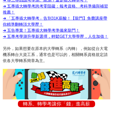
➜ 專三專四該考學測、統測？還是插大轉學考？
➜ 五專插大轉學考跨考零阻礙：報考資格、考科準備與補習
推薦！
➜ 「五專插大轉學考」告別31K薪酸！【龍門】免費講座帶
你精準翻轉頂大學歷！
➜ 五告專業！五專插大轉學考準備來龍門！
➜ 五專考學測升學新選擇，輕鬆GET大學學歷，人生加值！
另外，如果想要在原本的大學轉系（內轉），例如從台大電
機系轉台大資工系，通常也是可以的，相關轉系資格規定請
依各大學轉系簡章為主。
轉系、轉學考讓你「錢」進高薪