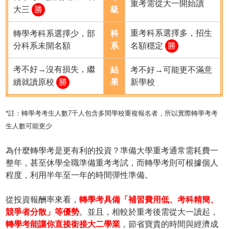
重考需從大一開始讀
大三
勝
級
重考科系選擇多，招生
轉學考科系選擇少，部
科
分科系未開名額
系
名額穩定
勝
考不好→沒有損失，繼
結
考不好→可能更不滿意
續就讀原校
勝
果
新學校
*註：轉學考考生人數7千人包含多間學校重複報名者，所以實際轉學考考
生人數可能更少
為什麼轉學考是更有利的投資？準備大學重考通常需耗費一
整年，甚至休學全職準備重考考試，而轉學考則可根據個人
程度，利用半年至一年的時間彈性準備。
從投資報酬率來看，
轉學考具備「補習費用低、考科精簡、
競爭者分散」等優勢
。並且，相較於重考後需從大一讀起，
轉學考能讓你直接銜接大二學業
，節省寶貴的時間與經濟成