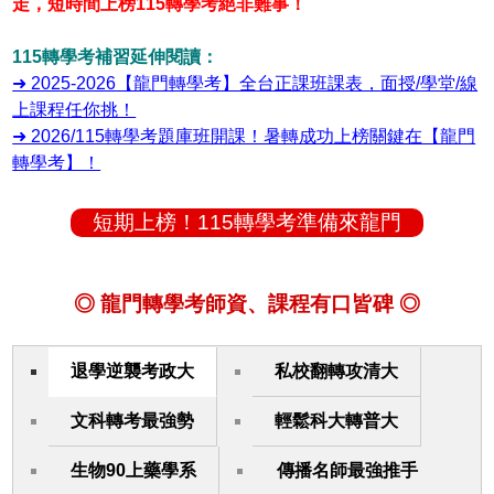
走，短時間上榜115轉學考絕非難事！
115轉學考補習延伸閱讀：
➜ 2025-2026【龍門轉學考】全台正課班課表，面授/學堂/線
上課程任你挑！
➜ 2026/115轉學考題庫班開課！暑轉成功上榜關鍵在【龍門
轉學考】！
短期上榜！115轉學考準備來龍門
◎ 龍門轉學考師資、課程有口皆碑 ◎
退學逆襲考政大
私校翻轉攻清大
文科轉考最強勢
輕鬆科大轉普大
生物90上藥學系
傳播名師最強推手