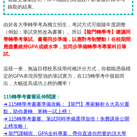
錄取的結果。
由於各大學轉學考為獨立招生，考試方式可能隨年度調整
（例如：筆試突然改為書審）。所以
【龍門轉學考】建議同
學轉學考筆試、書審同步準備，以應對考制變動！在校期間
應盡量維持GPA成績水準，並同步準備轉學考專業科目筆
試。
這樣一來，無論目標校系採用何種評分方式，你都能憑藉穩
定的GPA表現與堅強的筆試實力，在115轉學考中脫穎而
出，大幅提高成功上榜的機率！
115轉學考書審延伸閱讀：
➜ 115轉學考書審準備攻略：【龍門】專家解析６大高分重
點，助你暑轉、寒轉一試上榜！
➜ 115轉學考書審、筆試同時準備選擇加倍！免費講座公開
上榜攻略！
➜ 龍門課輔班、GPA全科專案，帶你直達你想要的頂大學