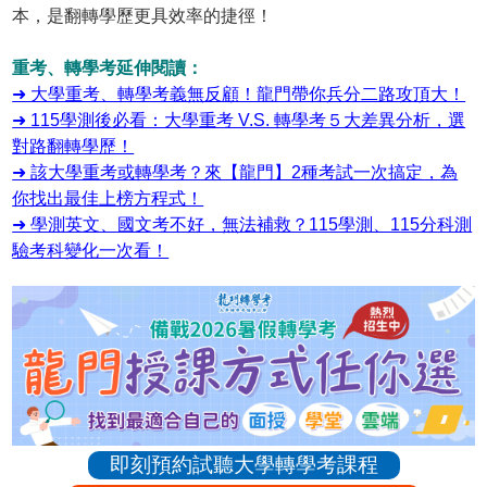
本，是翻轉學歷更具效率的捷徑！
重考、轉學考延伸閱讀：
➜ 大學重考、轉學考義無反顧！龍門帶你兵分二路攻頂大！
➜ 115學測後必看：大學重考 V.S. 轉學考５大差異分析，選
對路翻轉學歷！
➜ 該大學重考或轉學考？來【龍門】2種考試一次搞定，為
你找出最佳上榜方程式！
➜ 學測英文、國文考不好，無法補救？115學測、115分科測
驗考科變化一次看！
即刻預約試聽大學轉學考課程