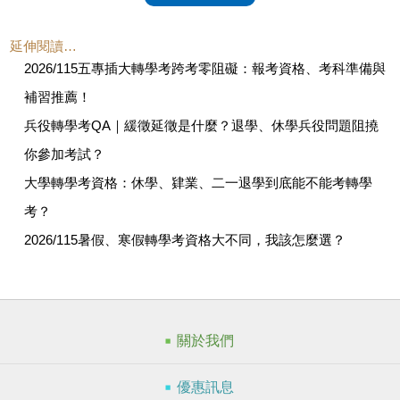
延伸閱讀…
2026/115五專插大轉學考跨考零阻礙：報考資格、考科準備與
補習推薦！
兵役轉學考QA｜緩徵延徵是什麼？退學、休學兵役問題阻撓
你參加考試？
大學轉學考資格：休學、肄業、二一退學到底能不能考轉學
考？
2026/115暑假、寒假轉學考資格大不同，我該怎麼選？
關於我們
優惠訊息