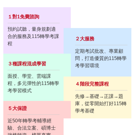
１對1免費諮詢
預約試聽，量身規劃適
合的服務及115轉學考課
２大服務
程
定期考試批改、專業顧
問，打造優質的115轉學
３種課程混成學習
考學習環境
面授、學堂、雲端課
程，多元彈性的115轉學
４階段完整課程
考學習模式
先修→基礎→正課→題
庫，從零開始打好115轉
５大保證
學考基礎
近50年轉學考輔導經
驗、合法立案、碩博士