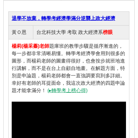
退學不放棄，轉學考經濟學滿分逆襲上政大經濟
黃Ｏ恩
台北科技大學 考取 政大經濟系
榜眼
楊莉(楊采蓁)老師
題庫班的教學步驟是循序漸進的，
每一步都非常清晰易懂。轉學考經濟學會用到很多的
圖形，而楊莉老師的圖畫得很好，也會按步就班地進
行講解，而不是在台上自顧自地畫。在解題方面，特
別是申論題，楊莉老師都會一直強調要寫到多詳細。
幸好有老師的耳提面命，我這次政大經濟的四題申論
題才能拿滿分！
(▸轉學考上榜心得)