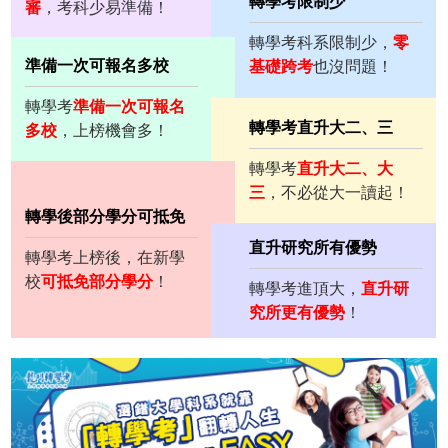
轉學考限制少
審
，考科少易準備！
轉學考科系限制少，
零
準備一次可報名多校
基礎跨考
也沒問題！
轉學考
準備一次可報名
轉學考直升大二、三
多校
，上榜機會多！
轉學考
直升大二、大
三
，不必從大一讀起！
轉學後部分學分可抵免
直升研究所有優勢
轉學考上榜後，在新學
校
可抵免部分學分
！
轉學考進頂大，
直升研
究所更有優勢
！