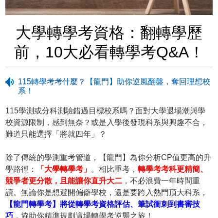
大學轉學考資格：翻轉學歷
前，10大必看轉學考Q&A！
115轉學考考什麼？【龍門】助你逆風翻盤，奪回理想校
系！
115學測或分科測驗錯過目標校系嗎？面對大學退場潮與學
校資源限制，感到無奈？或是入學後發現科系與興趣不合，
難道只能選擇「將就四年」？
除了傳統的學測重考管道，【龍門】為你分析CP值更高的升
學路徑：
「大學轉學考」
。相比重考，
轉學考考科更精簡、
競爭者更分散，且能讓你直升大二
，不必浪費一年時間重
讀。無論你是想避開偏僻學校，還是要跨入熱門頂大科系，
【龍門轉學考】將從轉學考資格評估、筆試衝刺到書審技
巧
，協助你精準規劃這場轉學考逆襲之旅！