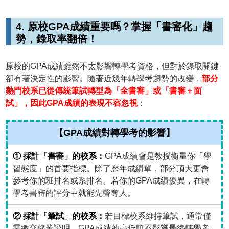
4. 原校GPA成績重要嗎？掌握「書審化」趨
勢，錄取率翻倍！
原校的GPA成績雖然不太影響轉學考資格，但對於錄取關鍵
卻有著決定性的影響。隨著近幾年轉學考趨勢的改變，
部分
熱門校系已從傳統筆試轉型為「全書審」或「書審＋面
試」，因此GPA成績的表現不容忽視
：
【GPA成績對轉學考的影響】
① 採計「書審」的校系：
GPA成績會是教授衡量你「學
習態度」的首要指標。除了歷年成績單，部分頂大更會
參考你的班排名或系排名。若你的GPA成績優異，在轉
學考書審的評分中就能先聲奪人。
② 採計「筆試」的校系：
若目標校系維持筆試，通常僅
需繳交修業證明，GPA成績的高低較不影響最終轉學考