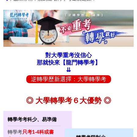
對大學重考沒信心
那就快來【龍門轉學考】
⇊
逆轉學歷新選擇：大學轉學考
◎ 大學轉學考６大優勢 ◎
轉學考考科少、易準備
轉學考
只考1-4科或書