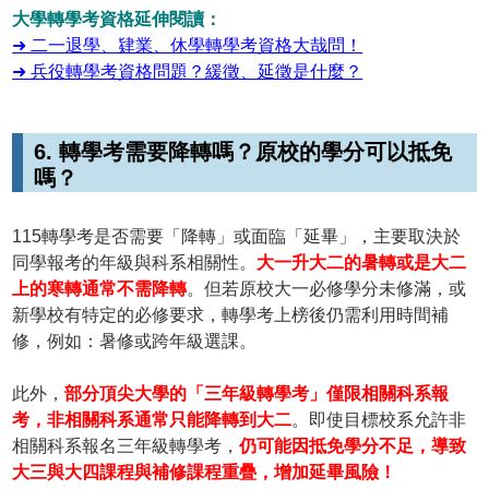
大學轉學考資格延伸閱讀：
➜ 二一退學、肄業、休學轉學考資格大哉問！
➜ 兵役轉學考資格問題？緩徵、延徵是什麼？
6. 轉學考需要降轉嗎？原校的學分可以抵免
嗎？
115轉學考是否需要「降轉」或面臨「延畢」，主要取決於
同學報考的年級與科系相關性。
大一升大二的暑轉或是大二
上的寒轉通常不需降轉
。但若原校大一必修學分未修滿，或
新學校有特定的必修要求，轉學考上榜後仍需利用時間補
修，例如：暑修或跨年級選課。
此外，
部分頂尖大學的「三年級轉學考」僅限相關科系報
考，非相關科系通常只能降轉到大二
。即使目標校系允許非
相關科系報名三年級轉學考，
仍可能因抵免學分不足，導致
大三與大四課程與補修課程重疊，增加延畢風險！