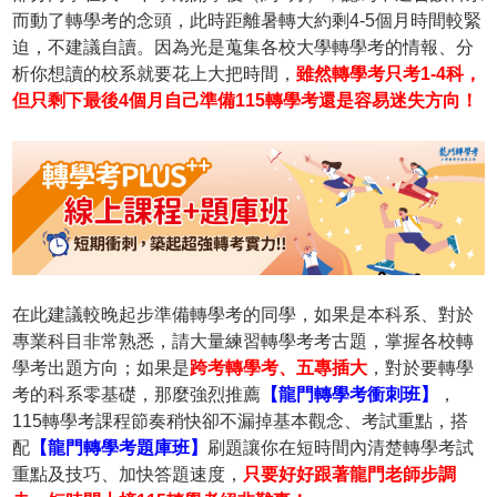
而動了轉學考的念頭，此時距離暑轉大約剩4-5個月時間較緊
迫，不建議自讀。因為光是蒐集各校大學轉學考的情報、分
析你想讀的校系就要花上大把時間，
雖然轉學考只考1-4科，
但只剩下最後4個月自己準備115轉學考還是容易迷失方向！
在此建議較晚起步準備轉學考的同學，如果是本科系、對於
專業科目非常熟悉，請大量練習轉學考考古題，掌握各校轉
學考出題方向；如果是
跨考轉學考、五專插大
，對於要轉學
考的科系零基礎，那麼強烈推薦
【龍門轉學考衝刺班】
，
115轉學考課程節奏稍快卻不漏掉基本觀念、考試重點，搭
配
【龍門轉學考題庫班】
刷題讓你在短時間內清楚轉學考試
重點及技巧、加快答題速度，
只要好好跟著龍門老師步調