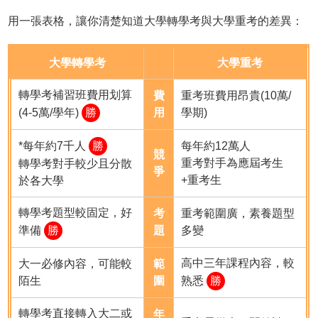
用一張表格，讓你清楚知道大學轉學考與大學重考的差異：
大學轉學考
大學重考
轉學考補習班費用划算
費
重考班費用昂貴(10萬/
(4-5萬/學年)
勝
用
學期)
*每年約7千人
勝
每年約12萬人
競
重考對手為應屆考生
轉學考對手較少且分散
爭
+重考生
於各大學
轉學考題型較固定，好
考
重考範圍廣，素養題型
準備
勝
題
多變
高中三年課程內容，較
大一必修內容，可能較
範
陌生
圍
熟悉
勝
轉學考直接轉入大二或
年