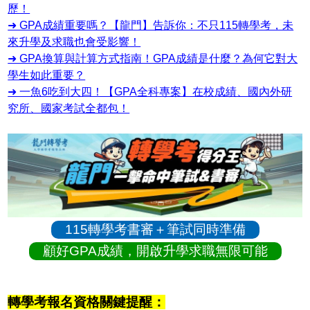
歷！
➜ GPA成績重要嗎？【龍門】告訴你：不只115轉學考，未
來升學及求職也會受影響！
➜ GPA換算與計算方式指南！GPA成績是什麼？為何它對大
學生如此重要？
➜ 一魚6吃到大四！【GPA全科專案】在校成績、國內外研
究所、國家考試全都包！
115轉學考書審＋筆試同時準備
顧好GPA成績，開啟升學求職無限可能
轉學考報名資格關鍵提醒：