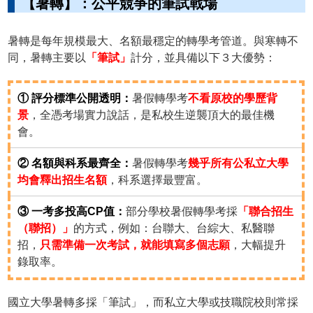
【暑轉】：公平競爭的筆試戰場
暑轉是每年規模最大、名額最穩定的轉學考管道。與寒轉不
同，暑轉主要以
「筆試」
計分，並具備以下３大優勢：
① 評分標準公開透明：
暑假轉學考
不看原校的學歷背
景
，全憑考場實力說話，是私校生逆襲頂大的最佳機
會。
② 名額與科系最齊全：
暑假轉學考
幾乎所有公私立大學
均會釋出招生名額
，科系選擇最豐富。
③ 一考多投高CP值：
部分學校暑假轉學考採
「聯合招生
（聯招）」
的方式，例如：台聯大、台綜大、私醫聯
招，
只需準備一次考試，就能填寫多個志願
，大幅提升
錄取率。
國立大學暑轉多採「筆試」，而私立大學或技職院校則常採