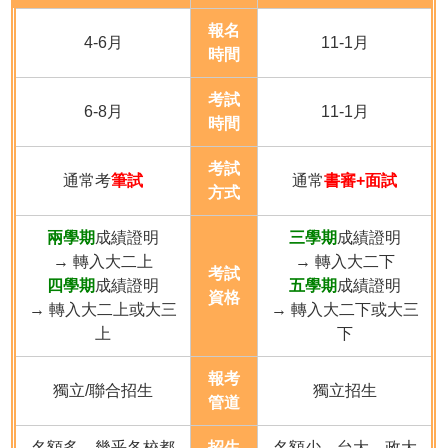
報名
4-6月
11-1月
時間
考試
6-8月
11-1月
時間
考試
通常考
筆試
通常
書審+面試
方式
兩學期
成績證明
三學期
成績證明
→ 轉入大二上
→ 轉入大二下
考試
四學期
成績證明
五學期
成績證明
資格
→ 轉入大二上或大三
→ 轉入大二下或大三
上
下
報考
獨立/聯合招生
獨立招生
管道
名額多，幾乎各校都
招生
名額少，台大、政大