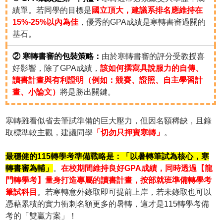
績單。若同學的目標是
國立頂大，建議系排名應維持在
15%-25%以內為佳
，優秀的GPA成績是寒轉書審過關的
基石。
② 寒轉書審的包裝策略：
由於寒轉書審的評分受教授喜
好影響，除了GPA成績，
該如何撰寫具說服力的自傳、
讀書計畫與有利證明（例如：競賽、證照、自主學習計
畫、小論文）
將是勝出關鍵。
寒轉雖看似省去筆試準備的巨大壓力，但因名額稀缺，且錄
取標準較主觀，建議同學
「切勿只押寶寒轉」
。
最穩健的115轉學考準備戰略是：「以暑轉筆試為核心，寒
轉書審為輔」
。
在校期間維持良好GPA成績，同時透過【龍
門轉學考】量身打造專屬的讀書計畫，按部就班準備轉學考
筆試科目
。若寒轉意外錄取即可提前上岸，若未錄取也可以
憑藉累積的實力衝刺名額更多的暑轉，這才是115轉學考備
考的「雙贏方案」！