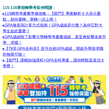
115-116寒假轉學考延伸閱讀：
▸115轉學考書審準備攻略：【龍門】專家解析６大高分重
點，助你暑轉、寒轉一試上榜！
▸GPA換算與計算方式指南！GPA成績是什麼？為何它對大
學生如此重要？
▸GPA成績除了影響大學轉學考書審成績，甚至會影響未來升
學、求職！
▸【TKB GPA全科班】提升在校GPA成績，開啟升學與求職
的無限可能！
▸【龍門】課輔加強課程+GPA全科專案，讓你輕鬆直達頂大
學歷！
寒轉書審由龍門X甄戰帶你上榜