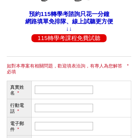
預約115轉學考諮詢只花一分鐘
網路填單免排隊、線上試聽更方便
↓↓
115轉學考課程免費試聽
如對本專案有相關問題，歡迎填表洽詢，有專人為您解答 *
必填
真實姓
名
*
行動電
話
*
電子郵
件
*