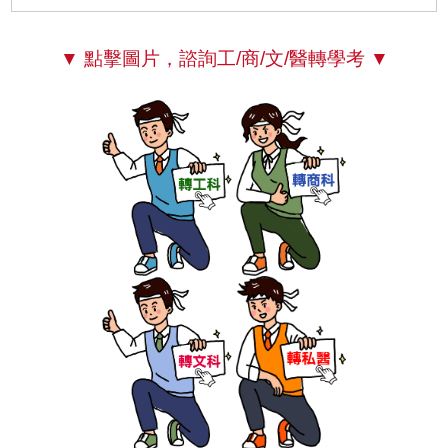
▼ 點擊圖片，諮詢工/商/文/醫轉學考 ▼