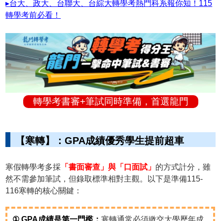
▸台大、政大、台聯大、台綜大轉學考熱門科系報你知！115
轉學考前必看！
轉學考書審+筆試同時準備，首選龍門
【寒轉】：GPA成績優秀學生提前超車
寒假轉學考多採
「書面審查」與「口面試」
的方式計分，雖
然不需參加筆試，但錄取標準相對主觀。以下是準備115-
116寒轉的核心關鍵：
① GPA成績是第一門檻：
寒轉通常必須繳交大學歷年成