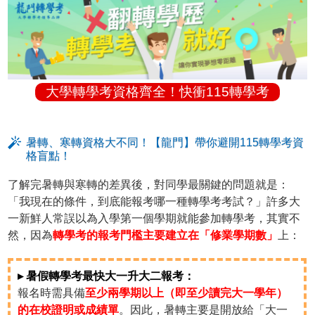
大學轉學考資格齊全！快衝115轉學考
暑轉、寒轉資格大不同！【龍門】帶你避開115轉學考資
格盲點！
了解完暑轉與寒轉的差異後，對同學最關鍵的問題就是：
「我現在的條件，到底能報考哪一種轉學考考試？」許多大
一新鮮人常誤以為入學第一個學期就能參加轉學考，其實不
然，因為
轉學考的報考門檻主要建立在「修業學期數」
上：
▸ 暑假轉學考最快大一升大二報考：
報名時需具備
至少兩學期以上（即至少讀完大一學年）
的在校證明或成績單
。因此，暑轉主要是開放給「大一