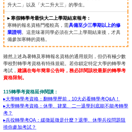
升大二」以及「大二升大三」的學生。
▸ 寒假轉學考最快大二上學期結束報考：
寒轉的報名資格門檻較高，需
具備至少三學期以上的修
業證明
。這意味著同學必須在大二上學期結束後，才具
備參加寒轉的資格。
雖然上述為暑轉及寒轉報名資格的通用規則，但仍有極少數
學校對轉學考資格有特殊規範。若你鎖定特定大學的轉學考
考試，
建議在每年簡章公告時，務必詳閱該校最新的轉學考
資格限制。
115轉學考資格延伸閱讀：
▸大學轉學考資格：翻轉學歷前，10大必看轉學考Q&A！
▸大學轉學考資格：休學、肄業、二一退學到底能不能考轉學
考？
▸兵役轉學考QA：緩徵延徵是什麼？退學、休學兵役問題阻
撓你參加考試？