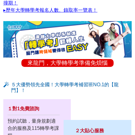
撞期！
▸歷年大學轉學考報名人數、錄取率一覽表！
來龍門，大學轉學考準備免煩惱
５大優勢領先全國！大學轉學考補習班NO.1的【龍
門】！
１對1免費諮詢
預約試聽，量身規劃適
合的服務及115轉學考課
２大貼心服務