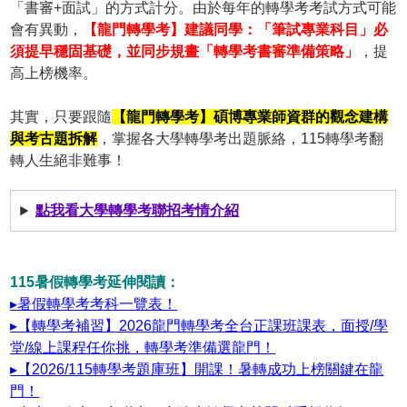
「書審+面試」的方式計分。由於每年的轉學考考試方式可能
會有異動，
【龍門轉學考】建議同學：「筆試專業科目」必
須提早穩固基礎，並同步規畫「轉學考書審準備策略」
，提
高上榜機率。
其實，只要跟隨
【龍門轉學考】碩博專業師資群的觀念建構
與考古題拆解
，掌握各大學轉學考出題脈絡，115轉學考翻
轉人生絕非難事！
點我看大學轉學考聯招考情介紹
115暑假轉學考延伸閱讀：
▸暑假轉學考考科一覽表！
▸【轉學考補習】2026龍門轉學考全台正課班課表，面授/學
堂/線上課程任你挑，轉學考準備選龍門！
▸【2026/115轉學考題庫班】開課！暑轉成功上榜關鍵在龍
門！