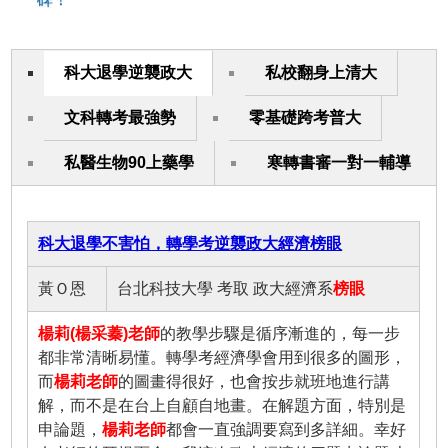
科大退學逆襲政大
私校翻身上清大
文科轉考最強勢
零基礎跨考普大
私醫生物90上藥學
寒轉書審一對一輔導
科大退學不害怕，轉學考逆襲政大經濟榜眼
黃Ｏ恩
台北科技大學 考取 政大經濟系
榜眼
楊莉(楊采蓁)老師
的教學步驟是循序漸進的，每一步
都非常清晰易懂。轉學考經濟學會用到很多的圖形，
而
楊莉老師
的圖畫得很好，也會按步就班地進行講
解，而不是在台上自顧自地畫。在解題方面，特別是
申論題，
楊莉老師
都會一直強調要寫到多詳細。幸好