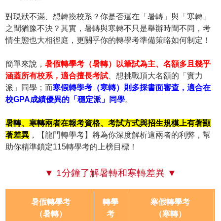
對現狀不滿、想轉換校系？你是否還在「暑轉」與「寒轉」
之間猶豫不決？其實，暑轉與寒轉不只是舉辦時間不同，考
情生態也大相徑庭，更關乎你的轉學考準備策略如何制定！
簡單來說，
暑假轉學考（暑轉）以筆試為主、名額多且幾乎
涵蓋所有校系，適合擅長考試
、想挑戰頂大名額的「實力
派」同學；而
寒假轉學考（寒轉）則多採書面審查，適合在
校GPA成績優異的「穩定派」同學
。
暑轉、寒轉兩者在報考資格、考試方式與招生規模上有著顯
著差異
，【龍門轉學考】將為你深度解析這兩者的利弊，幫
助你精準鎖定115轉學考的上榜目標！
▼ 1分鐘了解暑轉和寒轉差異 ▼
暑假轉學考
轉學
寒假轉學考
（暑轉）
考
（寒轉）