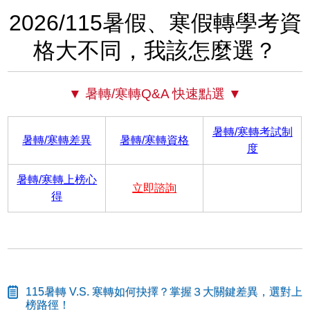
2026/115暑假、寒假轉學考資
格大不同，我該怎麼選？
▼ 暑轉/寒轉Q&A 快速點選 ▼
暑轉/寒轉考試制
暑轉/寒轉差異
暑轉/寒轉資格
度
暑轉/寒轉上榜心
立即諮詢
得
115暑轉 V.S. 寒轉如何抉擇？掌握３大關鍵差異，選對上
榜路徑！