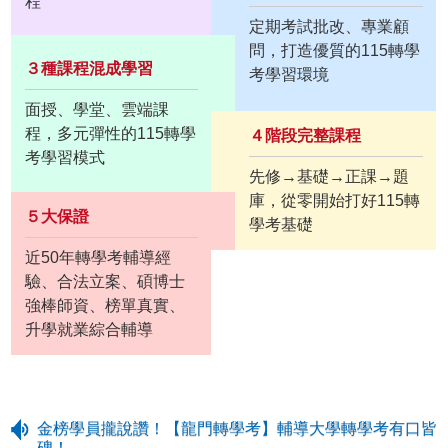
程
定期考試批改、專業顧
問，打造優質的115轉學
３種課程混成學習
考學習環境
面授、學堂、雲端課
程，多元彈性的115轉學
４階段完整課程
考學習模式
先修→基礎→正課→題
庫，從零開始打好115轉
５大保證
學考基礎
近50年轉學考輔導經
驗、合法立案、碩博士
強棒師資、榜單真實、
升學就業綜合輔導
金榜學員攏說讚！【龍門轉學考】輔導大學轉學考有口皆
碑！