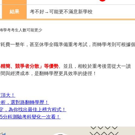
結果
考不好→可能更不滿意新學校
際轉學考考生人數可能更少
需耗費一整年，甚至休學全職準備重考考試，而轉學考則可根據
科精簡、競爭者分散」等優勢
。並且，相較於重考後需從大一讀
時間與經濟成本，是翻轉學歷更具效率的捷徑！
攻頂大！
差異分析，選對路翻轉學歷！
搞定，為你找出最佳上榜方程式！
15分科測驗考科變化一次看！