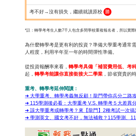
考不好→沒有損失，繼續就讀原校
勝
*註：轉學考考生人數7千人包含多間學校重複報名者，所以實
為什麼轉學考是更有利的投資？準備大學重考通常
人程度，利用半年至一年的時間彈性準備。
從投資報酬率來看，
轉學考具備「補習費用低、考
起，
轉學考能讓你直接銜接大二學業
，節省寶貴的
重考、轉學考延伸閱讀：
➜ 大學重考、轉學考義無反顧！龍門帶你兵分二路
➜ 115學測後必看：大學重考 V.S. 轉學考５大
➜ 該大學重考或轉學考？來【龍門】2種考試一次
➜ 學測英文、國文考不好，無法補救？115學測、1