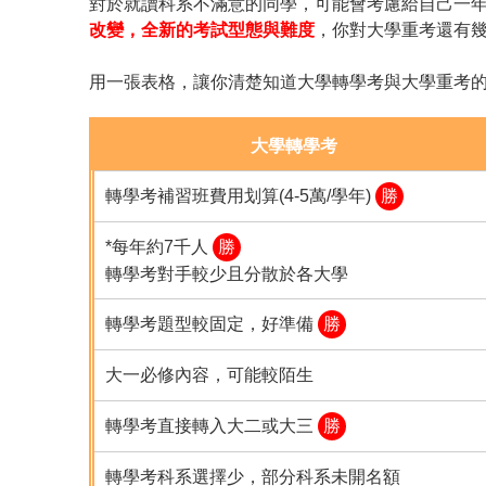
對於就讀科系不滿意的同學，可能會考慮給自己一
改變，全新的考試型態與難度
，你對大學重考還有
用一張表格，讓你清楚知道大學轉學考與大學重考
大學轉學考
轉學考補習班費用划算(4-5萬/學年)
勝
*每年約7千人
勝
轉學考對手較少且分散於各大學
轉學考題型較固定，好準備
勝
大一必修內容，可能較陌生
轉學考直接轉入大二或大三
勝
轉學考科系選擇少，部分科系未開名額