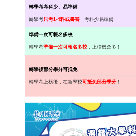
轉學考考科少、易準備
轉學考
只考1-4科或書審
，考科少易準備！
準備一次可報名多校
轉學考
準備一次可報名多校
，上榜機會多！
轉學後部分學分可抵免
轉學考上榜後，在新學校
可抵免部分學分
！