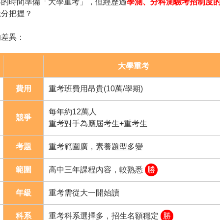
年的時間準備「大學重考」，但經歷過
學測、分科測驗考招制度
幾分把握？
的差異：
大學重考
費用
重考班費用昂貴(10萬/學期)
每年約12萬人
競爭
重考對手為應屆考生+重考生
考題
重考範圍廣，素養題型多變
範圍
高中三年課程內容，較熟悉
勝
年級
重考需從大一開始讀
科系
重考科系選擇多，招生名額穩定
勝