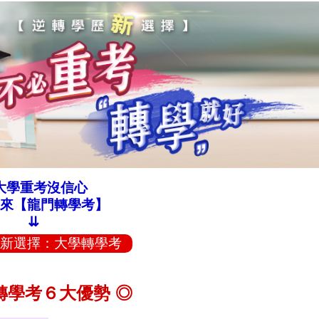
大學重考沒信心
來【龍門轉學考】
⇊
新選擇：大學轉學考
轉學考６大優勢 ◎