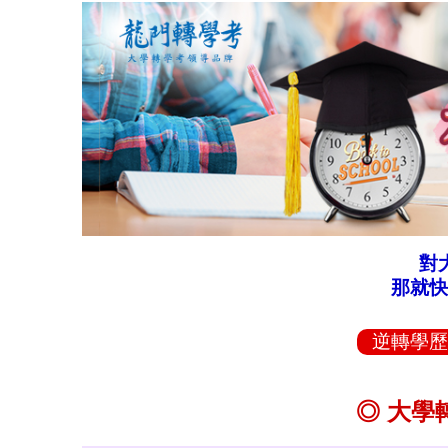
對
那就快
逆轉學歷
◎ 大學