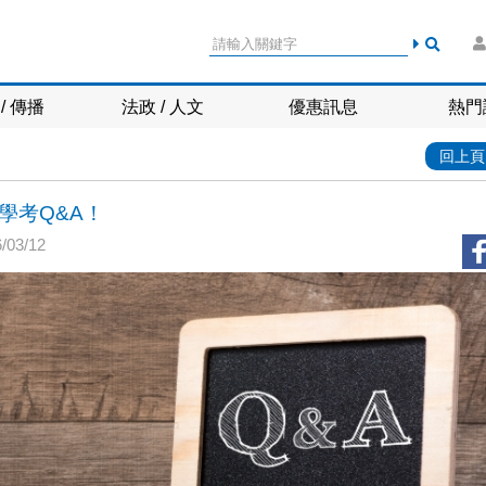
/ 傳播
法政 / 人文
優惠訊息
熱門
回上頁
學考Q&A！
03/12