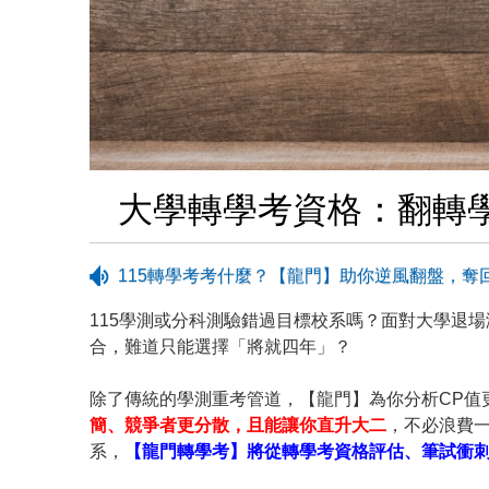
大學轉學考資格：翻轉學
115轉學考考什麼？【龍門】助你逆風翻盤，奪
115學測或分科測驗錯過目標校系嗎？面對大學退
合，難道只能選擇「將就四年」？
除了傳統的學測重考管道，【龍門】為你分析CP值
簡、競爭者更分散，且能讓你直升大二
，不必浪費
系，
【龍門轉學考】將從轉學考資格評估、筆試衝