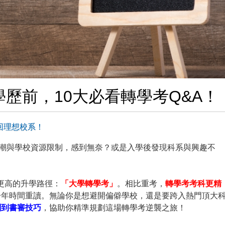
歷前，10大必看轉學考Q&A！
回理想校系！
場潮與學校資源限制，感到無奈？或是入學後發現科系與興趣不
更高的升學路徑：
「大學轉學考」
。相比重考，
轉學考考科更精
一年時間重讀。無論你是想避開偏僻學校，還是要跨入熱門頂大
刺到書審技巧
，協助你精準規劃這場轉學考逆襲之旅！