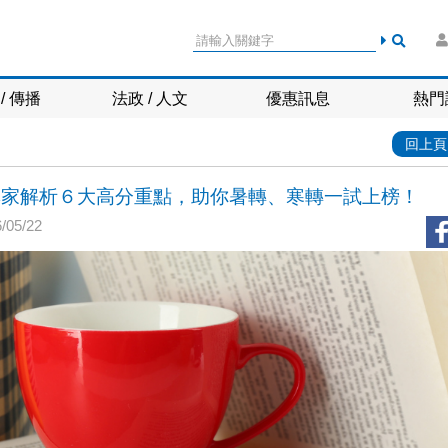
/ 傳播
法政 / 人文
優惠訊息
熱門
回上頁
門】專家解析６大高分重點，助你暑轉、寒轉一試上榜！
05/22