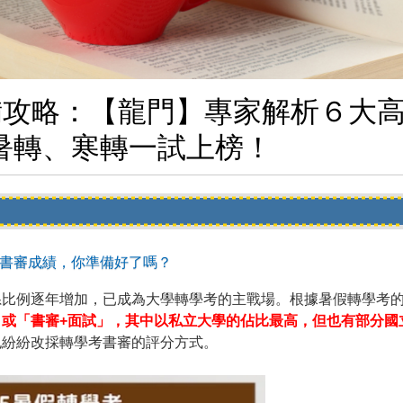
審準備攻略：【龍門】專家解析６大
暑轉、寒轉一試上榜！
學考書審成績，你準備好了嗎？
系比例逐年增加，已成為大學轉學考的主戰場。根據暑假轉學考
」或「書審+面試」，其中以私立大學的佔比最高，但也有部分國
也紛紛改採轉學考書審的評分方式。