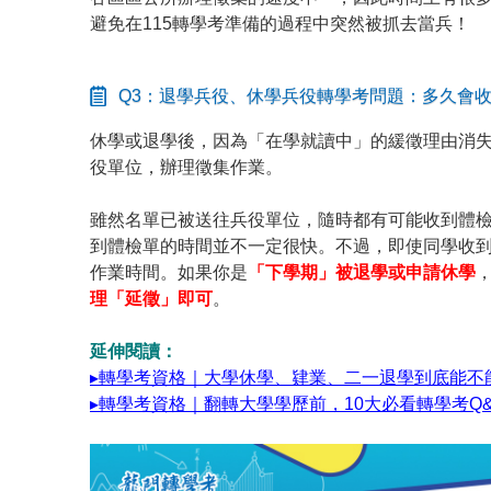
避免在115轉學考準備的過程中突然被抓去當兵！
Q3：退學兵役、休學兵役轉學考問題：多久會
休學或退學後，因為「在學就讀中」的緩徵理由消失
役單位，辦理徵集作業。
雖然名單已被送往兵役單位，隨時都有可能收到體
到體檢單的時間並不一定很快。不過，即使同學收
作業時間。如果你是
「下學期」被退學或申請休學
理「延徵」即可
。
延伸閱讀：
▸轉學考資格｜大學休學、肄業、二一退學到底能不
▸轉學考資格｜翻轉大學學歷前，10大必看轉學考Q