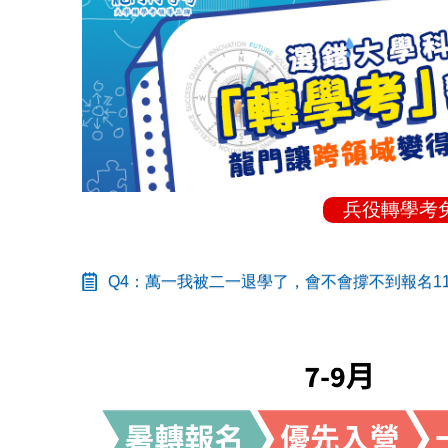
兵役轉學考
Q4：萬一我被二一退學了，會不會撐不到報名1