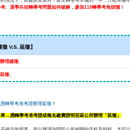
學的情況下，就被抓去當兵！甚至轉學考準備到一半，只能等隔
考、退學兵役轉學考問題如何破解，參加115轉學考免煩惱！
徵 V.S. 延徵】
辦理緩徵
。
延徵
。
以憑轉學考准考證辦理延徵？
兵單→憑轉學考准考證或報名繳費證明至區公所辦理「延徵」
多不確定的因素。所以建議詢問區公所相關的流程及時程，才可