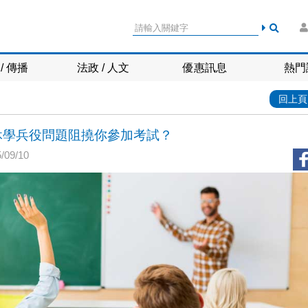
/ 傳播
法政 / 人文
優惠訊息
熱門
回上頁
休學兵役問題阻撓你參加考試？
09/10