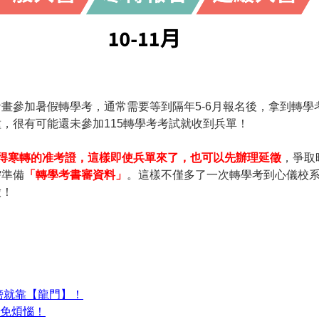
畫參加暑假轉學考，通常需要等到隔年5-6月報名後，拿到轉學
，很有可能還未參加115轉學考考試就收到兵單！
，取得寒轉的准考證，這樣即使兵單來了，也可以先辦理延徵
，爭取
需準備
「轉學考書審資料」
。這樣不僅多了一次轉學考到心儀校
徵！
榜就靠【龍門】！
備免煩惱！