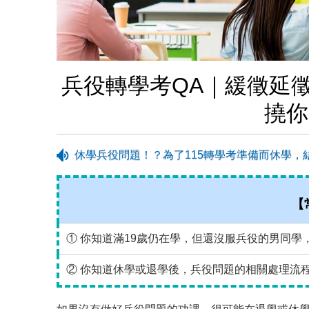
兵役轉學考QA｜緩徵延
撓你
休學兵役問題！？為了115轉學考準備而休學，
【
① 你知道滿19歲仍在學，但還沒服兵役的男同學
② 你知道休學或退學後，兵役問題的相關處理流