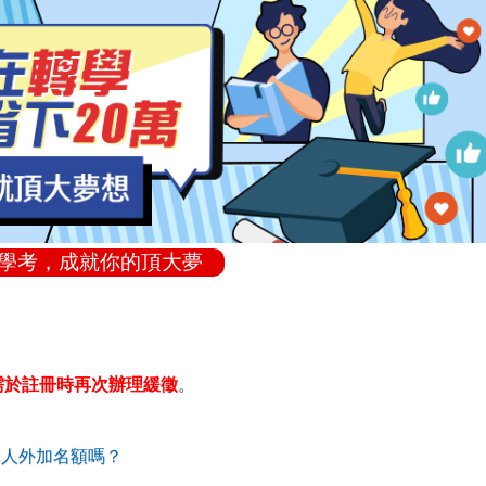
轉學考，成就你的頂大夢
需於註冊時再次辦理緩徵
。
軍人外加名額嗎？