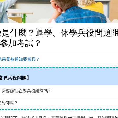
徵是什麼？退學、休學兵役問題
參加考試？
結果竟被通知要當兵？
常見兵役問題】
，需要辦理在學兵役緩徵嗎？
程為何嗎？