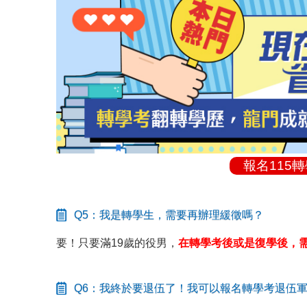
報名115
Q5：我是轉學生，需要再辦理緩徵嗎？
要！只要滿19歲的役男，
在轉學考後或是復學後，
Q6：我終於要退伍了！我可以報名轉學考退伍