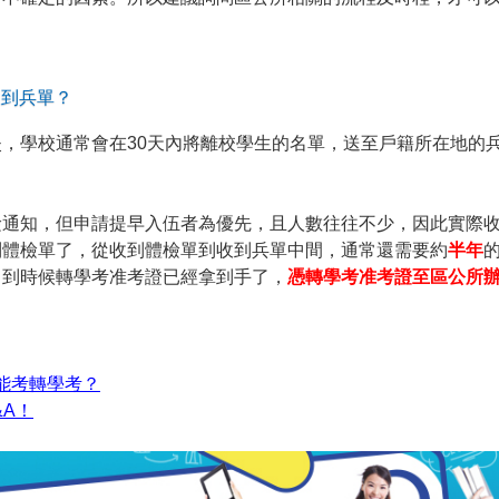
收到兵單？
，學校通常會在30天內將離校學生的名單，送至戶籍所在地的
檢通知，但申請提早入伍者為優先，且人數往往不少，因此實際
到體檢單了，從收到體檢單到收到兵單中間，通常還需要約
半年
，到時候轉學考准考證已經拿到手了，
憑轉學考准考證至區公所
能考轉學考？
&A！