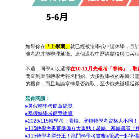
如果你在
「上學期」
就已經被退學或申請休學，且計
准考證才能辦理延徵。這個過程中歷經體檢與抽兵種
不過，同學可以選擇
在10-11月先報考「寒轉」
間直到暑假轉學考報名開始。大多數學校的寒轉只
的機會，而且無論寒轉是否錄取，至少能先辦理延
延伸閱讀：
▸暑假轉學考簡章總覽
▸寒假轉學考簡章總覽
▸2026/115轉學考：暑轉、寒轉轉學考資格大不同！
▸115轉學考書審準備６大重點！暑轉、寒轉書審上
▸115轉學考得分王！龍門轉學考書審&筆試一起準