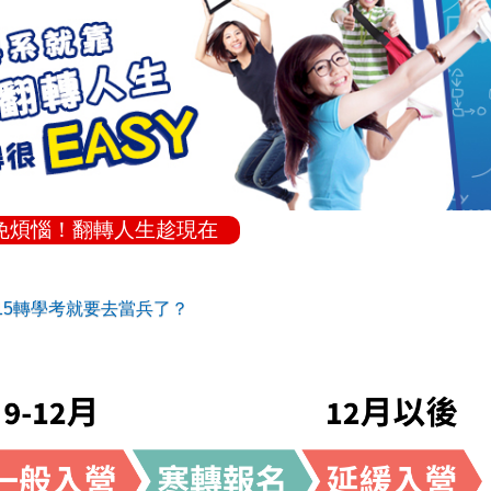
免煩惱！翻轉人生趁現在
15轉學考就要去當兵了？