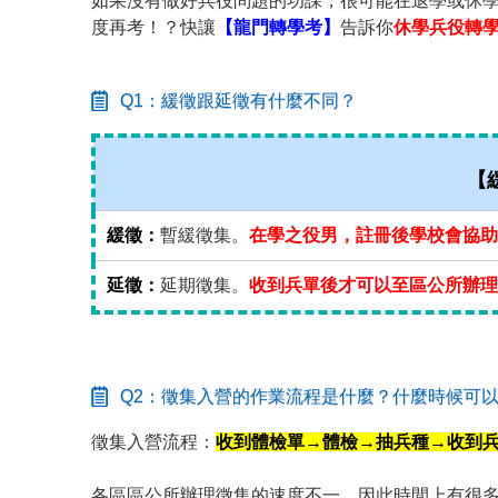
如果沒有做好兵役問題的功課，很可能在退學或休
度再考！？快讓
【龍門轉學考】
告訴你
休學兵役轉學
Q1：緩徵跟延徵有什麼不同？
【緩
緩徵：
暫緩徵集。
在學之役男，註冊後學校會協助
延徵：
延期徵集。
收到兵單後才可以至區公所辦理
Q2：徵集入營的作業流程是什麼？什麼時候可
徵集入營流程：
收到體檢單→體檢→抽兵種→收到
各區區公所辦理徵集的速度不一，因此時間上有很