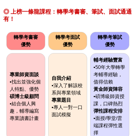
◎ 上榜一條龍課程：轉學考書審、筆試、面試通通
有！
轉學考書審
轉學考面試
轉學考筆試
優勢
優勢
優勢
輔考經驗豐富
▪50年大學轉學
專業師資面談
考輔導經驗，
自我介紹
▪找出並強化個
值得信賴
▪深入了解該校
人特點、優勢
黃金師資陣容
系與專業領域
碩博士級顧問
▪碩博級師資授
專業題目
▪結合個人興
課，口碑熱烈
▪專人一對一口
趣，輔導編寫
彈性課程安排
面試模擬
專業讀書計畫
▪面授/學堂/雲
端課程彈性選
擇