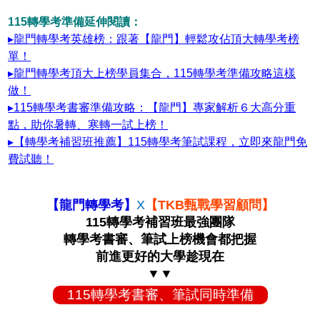
115轉學考準備延伸閱讀：
▸龍門轉學考英雄榜：跟著【龍門】輕鬆攻佔頂大轉學考榜
單！
▸龍門轉學考頂大上榜學員集合，115轉學考準備攻略這樣
做！
▸115轉學考書審準備攻略：【龍門】專家解析６大高分重
點，助你暑轉、寒轉一試上榜！
▸【轉學考補習班推薦】115轉學考筆試課程，立即來龍門免
費試聽！
【龍門轉學考】
X
【TKB甄戰學習顧問】
115轉學考補習班最強團隊
轉學考書審、筆試上榜機會都把握
前進更好的大學趁現在
▼▼
115轉學考書審、筆試同時準備