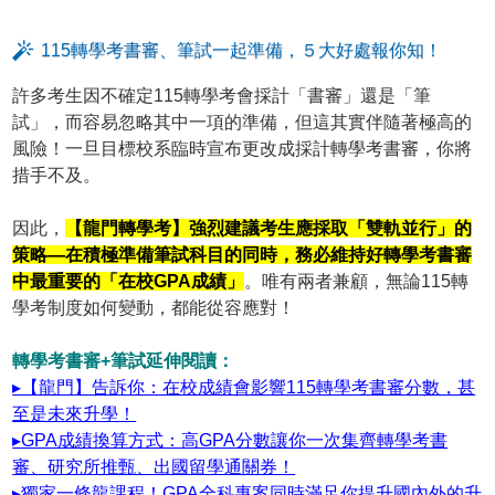
115轉學考書審、筆試一起準備，５大好處報你知！
許多考生因不確定115轉學考會採計「書審」還是「筆
試」，而容易忽略其中一項的準備，但這其實伴隨著極高的
風險！一旦目標校系臨時宣布更改成採計轉學考書審，你將
措手不及。
因此，
【龍門轉學考】強烈建議考生應採取「雙軌並行」的
策略—在積極準備筆試科目的同時，務必維持好轉學考書審
中最重要的「在校GPA成績」
。唯有兩者兼顧，無論115轉
學考制度如何變動，都能從容應對！
轉學考書審+筆試延伸閱讀：
▸【龍門】告訴你：在校成績會影響115轉學考書審分數，甚
至是未來升學！
▸GPA成績換算方式：高GPA分數讓你一次集齊轉學考書
審、研究所推甄、出國留學通關券！
▸獨家一條龍課程！GPA全科專案同時滿足你提升國內外的升