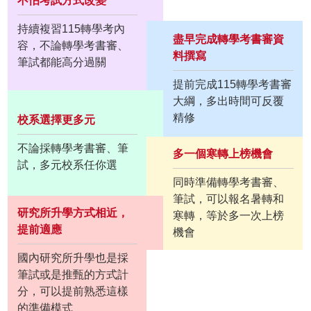
不怕考試方式改變
持續複習115轉學考內
盡早完成轉學考書審資
容，不論轉學考書審、
料撰寫
筆試都能高分過關
提前完成115轉學考書審
大綱，多出時間可反覆
精修
校系選擇更多元
不論採轉學考書審、筆
多一個寒轉上榜機會
試，多元校系任你選
同時準備轉學考書審、
筆試，可以報名暑轉和
研究所升學方式相近，
寒轉，等於多一次上榜
提前適應
機會
國內研究所升學也是採
筆試或是推甄的方式計
分，可以提前熟悉這樣
的準備模式