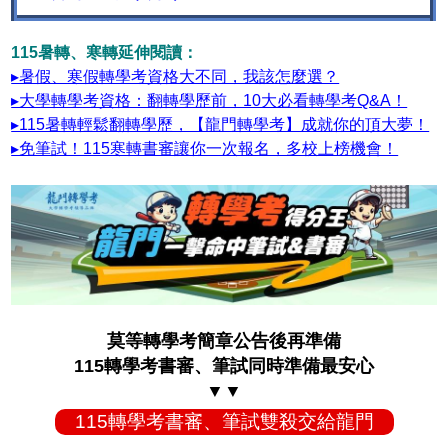
115暑轉、寒轉延伸閱讀：
▸暑假、寒假轉學考資格大不同，我該怎麼選？
▸大學轉學考資格：翻轉學歷前，10大必看轉學考Q&A！
▸115暑轉輕鬆翻轉學歷，【龍門轉學考】成就你的頂大夢！
▸免筆試！115寒轉書審讓你一次報名，多校上榜機會！
莫等轉學考簡章公告後再準備
115轉學考書審、筆試同時準備最安心
▼▼
115轉學考書審、筆試雙殺交給龍門