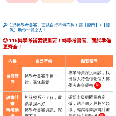
115轉學考書審、面試自行準備不夠！讓【龍門】+【甄
戰】助你一臂之力！
◎ 115轉學考補習很重要！轉學考書審、面試準備
更齊全！
內容
自己準備
甄戰輔導
專業師資深度面談，找
自傳簡
轉學考書審千篇一
出個人特色強化個人轉
歷
律，毫無新意
學考書審優勢
勝
碩博士級顧問量身定
讀書計
對該校系不了解，重
做，結合個人興趣的領
畫
點拿捏不好
域，編寫專業讀書計畫
轉考動
轉學考書審資訊、深