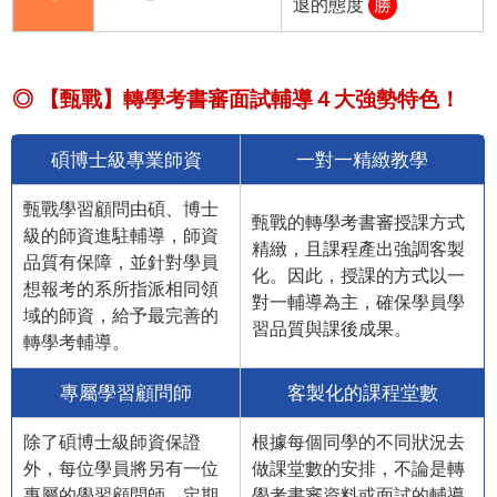
退的態度
勝
◎ 【甄戰】轉學考書審面試輔導４大強勢特色！
碩博士級專業師資
一對一精緻教學
甄戰學習顧問由碩、博士
甄戰的轉學考書審授課方式
級的師資進駐輔導，師資
精緻，且課程產出強調客製
品質有保障，並針對學員
化。因此，授課的方式以一
想報考的系所指派相同領
對一輔導為主，確保學員學
域的師資，給予最完善的
習品質與課後成果。
轉學考輔導。
專屬學習顧問師
客製化的課程堂數
除了碩博士級師資保證
根據每個同學的不同狀況去
外，每位學員將另有一位
做課堂數的安排，不論是轉
專屬的學習顧問師，定期
學考書審資料或面試的輔導