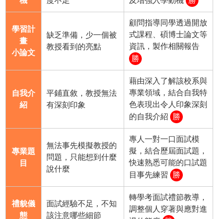
機
度不足
及增強入學動機
勝
顧問指導同學透過開放
學習計
式課程、碩博士論文等
缺乏準備，少一個被
畫
資訊，製作相關報告
教授看到的亮點
小論文
勝
藉由深入了解該校系與
專業領域，結合自我特
自我介
平鋪直敘，教授無法
色表現出令人印象深刻
紹
有深刻印象
的自我介紹
勝
專人一對一口面試模
無法事先模擬教授的
擬，結合歷屆面試題，
專業題
問題，只能想到什麼
快速熟悉可能的口試題
目
說什麼
目事先練習
勝
轉學考面試禮節教導，
禮貌儀
面試經驗不足，不知
調整個人穿著與應對進
態
該注意哪些細節