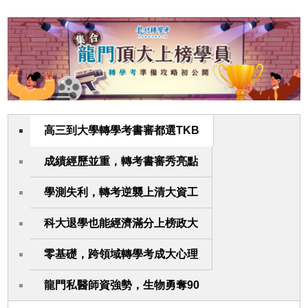
高三到大學轉學考書審都選TKB
成績經歷並重，轉考書審秀亮點
學測失利，轉考逆襲上清大資工
科大退學也能經濟滿分上榜政大
零基礎，跨領域轉學考成大心理
龍門私醫師資強勢，生物勇奪90