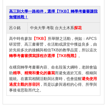
高三到大學一路相伴，選擇【TKB】轉學考書審讓我
無懼挑戰！
呂Ｏ銘
中央大學 考取 台大土木系
探花
高中時有參加
【TKB】
所舉辦之活動，例如：APCS
研習營、高三書審營，在活動或課堂中獲益良多，由
於先前多次的接觸與相信TKB的教學品質，所以這次
轉學考書審撰寫課程亦選擇【TKB甄戰】
。
在構寫轉學考書審內容、命名段落大綱時，老師會協
助
精準、精簡和量化的書寫
而避免過於冗長、模糊與
籠統。在書寫相關活動與比賽時，也會提醒
避免使用
過度主觀的形容詞
，而是以參與過程的心得、所學與
事後省思取而代之。