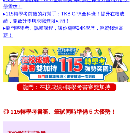
學需求！
▸115轉學考前後的好幫手：TKB GPA全科班！提升在校成
績，開啟升學與求職無限可能！
▸龍門轉學考、課輔課程，讓你翻轉24K學歷，輕鬆錢進高
薪！
龍門：在校成績+轉學考書審雙加持
◎ 115轉學考書審、筆試同時準備５大優勢！