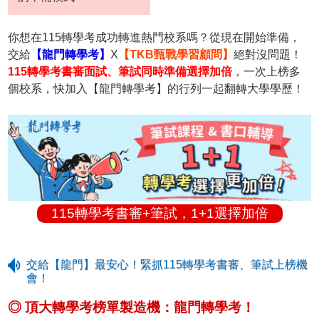
你想在115轉學考成功轉進熱門校系嗎？從現在開始準備，
交給
【龍門轉學考】
X
【TKB甄戰學習顧問】
絕對沒問題！
115轉學考書審面試、筆試同時準備選擇加倍
，一次上榜多
個校系，快加入【龍門轉學考】的行列一起翻轉大學學歷！
115轉學考書審+筆試，1+1選擇加倍
交給【龍門】最安心！緊抓115轉學考書審、筆試上榜機
會！
◎ 頂大轉學考榜單製造機：龍門轉學考！