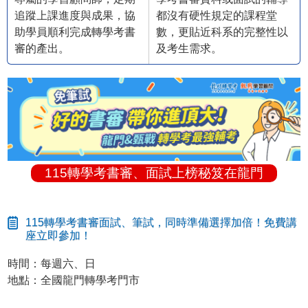
追蹤上課進度與成果，協
都沒有硬性規定的課程堂
助學員順利完成轉學考書
數，更貼近科系的完整性以
審的產出。
及考生需求。
115轉學考書審、面試上榜秘笈在龍門
115轉學考書審面試、筆試，同時準備選擇加倍！免費講
座立即參加！
時間：每週六、日
地點：全國龍門轉學考門市