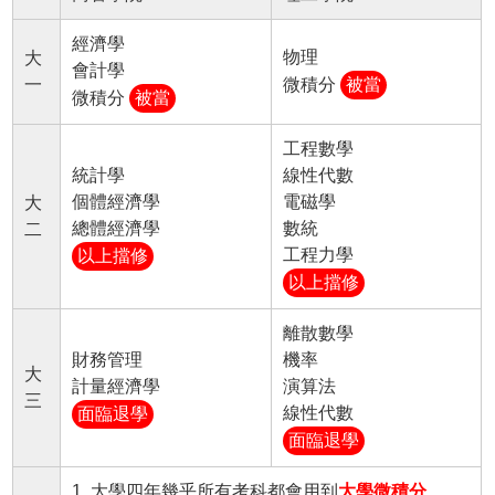
經濟學
物理
大
會計學
一
微積分
被當
微積分
被當
工程數學
統計學
線性代數
個體經濟學
電磁學
大
總體經濟學
數統
二
工程力學
以上擋修
以上擋修
離散數學
財務管理
機率
大
計量經濟學
演算法
三
線性代數
面臨退學
面臨退學
1. 大學四年幾乎所有考科都會用到
大學微積分
。