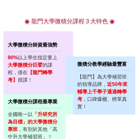
◉ 龍門大學微積分課程３大特色 ◉
大學微積分師資最強勢
90%
以上學生指定要上
微積分教學經驗最豐富
大學微積分巨擘
的課
程，僅在
【龍門轉學
【龍門】為大學補習班
考】
授課！
的領導品牌，
近50年來
輔導上千學子通過轉學
考
，口碑爆棚、榜單真
大學微積分課程最專業
實！
全國唯一以
「升研究所
為目標」的大學微積分
專班
，有別於其他「高
中升大學補習班」！