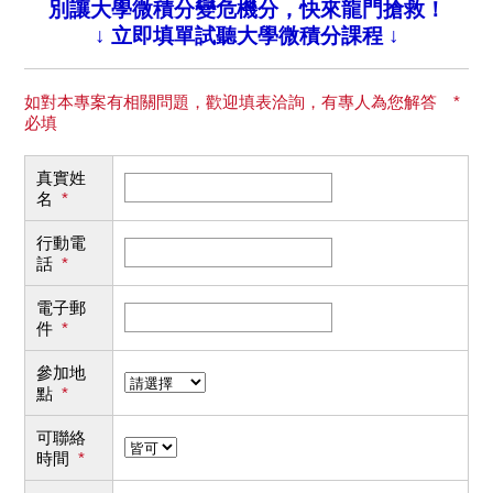
別讓大學微積分變危機分，快來龍門搶救！
↓ 立即填單試聽大學微積分課程 ↓
如對本專案有相關問題，歡迎填表洽詢，有專人為您解答 *
必填
真實姓
名
*
行動電
話
*
電子郵
件
*
參加地
點
*
可聯絡
時間
*