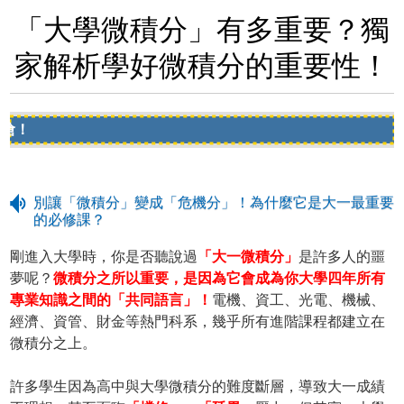
「大學微積分」有多重要？獨
家解析學好微積分的重要性！
▶
別讓「微積分」變成「危機分」！為什麼它是大一最重要
的必修課？
剛進入大學時，你是否聽說過
「大一微積分」
是許多人的噩
夢呢？
微積分之所以重要，是因為它會成為你大學四年所有
專業知識之間的「共同語言」！
電機、資工、光電、機械、
經濟、資管、財金等熱門科系，幾乎所有進階課程都建立在
微積分之上。
許多學生因為高中與大學微積分的難度斷層，導致大一成績