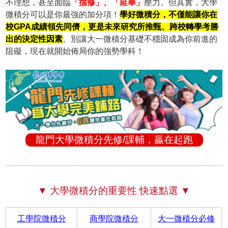
不理想，甚至面臨
「擋修」、「延畢」
壓力。但其實，大學
微積分可以是你最強的加分項！
學好微積分，不僅能讓你在
校GPA成績領先同儕，更是未來研究所推甄、跨校轉學考勝
出的決定性因素
。別讓大一微積分基礎不穩固成為你前進的
阻礙，現在就開始佈局你的強勢學科！
龍門大學微積分先修/課輔，贏在起跑
▼ 大學微積分的重要性 快速點選 ▼
工學院微積分
商學院微積分
大一微積分必修