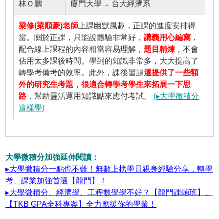
林Ｏ鵬
廈門大學→ 台大經濟系
梁修(梁順豪)老師
上課幽默風趣，正課的進度安排得
當。關於正課，只能說體驗非常好，
講義用心編寫
，
配合線上課程的內容相當容易理解，
題目精煉
，不會
佔用太多課後時間。學到的知識非常多，大大提高了
轉學考備考的效率。此外，課後習題
還提供了一些額
外的研究生考題，很適合轉學考學生來拓展一下思
路
，幫助靈活運用知識點來應付考試。
(▸大學微積分
這樣學)
大學微積分加強延伸閱讀：
▸大學微積分一點也不難！無數上榜學員親身經驗分享，轉學
考、課業加強首選【龍門】！
▸大學微積分、經濟學、工程數學學不好？【龍門課輔班】、
【TKB GPA全科專案】全力應援你的學業！