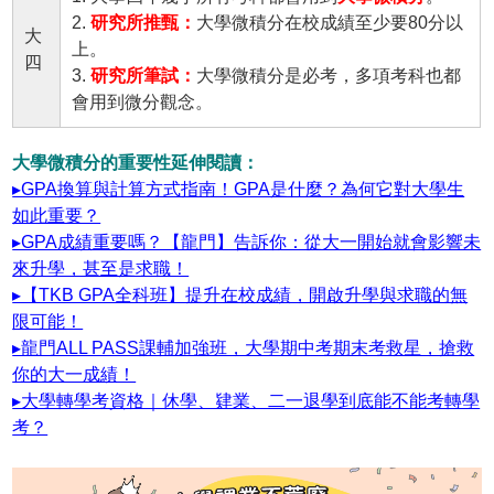
2.
研究所推甄：
大學微積分在校成績至少要80分以
大
上。
四
3.
研究所筆試：
大學微積分是必考，多項考科也都
會用到微分觀念。
大學微積分的重要性延伸閱讀：
▸GPA換算與計算方式指南！GPA是什麼？為何它對大學生
如此重要？
▸GPA成績重要嗎？【龍門】告訴你：從大一開始就會影響未
來升學，甚至是求職！
▸【TKB GPA全科班】提升在校成績，開啟升學與求職的無
限可能！
▸龍門ALL PASS課輔加強班，大學期中考期末考救星，搶救
你的大一成績！
▸大學轉學考資格｜休學、肄業、二一退學到底能不能考轉學
考？