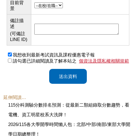
目前背
景
備註描
述
(可備註
LINE ID)
我想收到最新考試資訊及課程優惠電子報
請勾選已詳細閱讀及了解本站之
個資法及隱私權相關規範
送出資料
延伸閱讀…
115分科測驗分數排名預測：從最新二類組錄取分數趨勢，看
電機、資工明星校系大洗牌！
2026/115各大學開學時間懶人包：北部/中部/南部/東部大學開
學日期總整理！