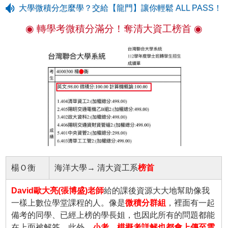
大學微積分怎麼學？交給【龍門】讓你輕鬆 ALL PASS！
◉ 轉學考微積分滿分！奪清大資工榜首 ◉
楊Ｏ衡
海洋大學→ 清大資工系
榜首
David歐大亮(張博盛)老師
給的課後資源大大地幫助像我
一樣上數位學堂課程的人。像是
微積分群組
，裡面有一起
備考的同學、已經上榜的學長姐，也因此所有的問題都能
在上面被解答。此外，
小考、模擬考詳解也都會上傳至雲