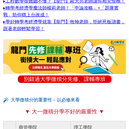
▸工程數學很難聽不懂？【龍門】歐大亮老師讓你相見恨晚！
▸轉學考經濟學魔法師楊莉老師！「申論攻略」+「題庫實
戰」助你穩上台政成！
▸學好轉學考經濟學就靠【龍門】牧翰老師，拒絕死板讀書，
跟著老師輕鬆學習！
別錯過大學微積分先修、課輔專班
大學微積分的重要性－以必修來看
▼ 大一微積分學不好的嚴重性 ▼
商管學院
理工學院