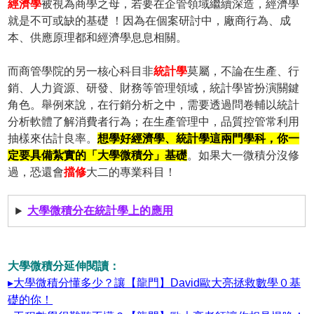
經濟學
被視為商學之母，若要在企管領域繼續深造，經濟學
就是不可或缺的基礎 ！因為在個案研討中，廠商行為、成
本、供應原理都和經濟學息息相關。
而商管學院的另一核心科目非
統計學
莫屬，不論在生產、行
銷、人力資源、研發、財務等管理領域，統計學皆扮演關鍵
角色。舉例來說，在行銷分析之中，需要透過問卷輔以統計
分析軟體了解消費者行為；在生產管理中，品質控管常利用
抽樣來估計良率。
想學好經濟學、統計學這兩門學科，你一
定要具備紮實的「大學微積分」基礎
。如果大一微積分沒修
過，恐還會
擋修
大二的專業科目！
大學微積分在統計學上的應用
大學微積分延伸閱讀：
▸大學微積分懂多少？讓【龍門】David歐大亮拯救數學０基
礎的你！