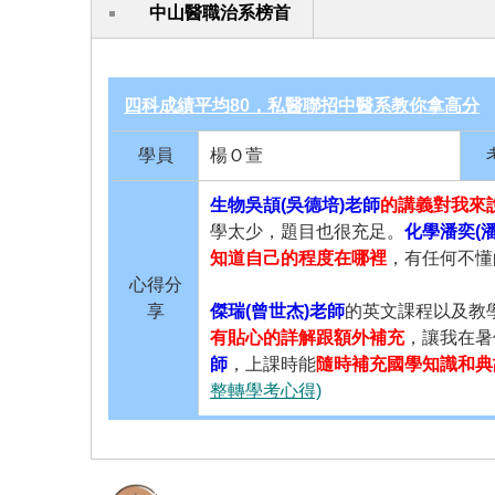
中山醫職治系榜首
四科成績平均80，私醫聯招中醫系教你拿高分
學員
楊Ｏ萱
生物吳頡(吳德培)老師
的講義對我來
學太少，題目也很充足。
化學潘奕(
知道自己的程度在哪裡
，有任何不懂
心得分
享
傑瑞(曾世杰)老師
的英文課程以及教
有貼心的詳解跟額外補充
，讓我在暑
師
，上課時能
隨時補充國學知識和典
整轉學考心得)