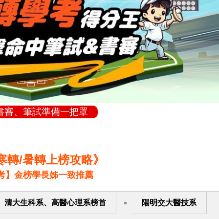
書審、筆試準備一把罩
醫寒轉/暑轉上榜攻略》
考】金榜學長姊一致推薦
清大生科系、高醫心理系榜首
陽明交大醫技系