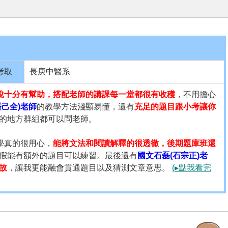
考取
長庚中醫系
說十分有幫助，搭配老師的講課每一堂都很有收穫
，不用擔心
潘己全)老師
的教學方法淺顯易懂，還有
充足的題目跟小考讓你
的地方群組都可以問老師。
學真的很用心，
能將文法和閱讀解釋的很透徹，後期題庫班還
假能有額外的題目可以練習。最後還有
國文石磊(石宗正)老
故
，讓我更能融會貫通題目以及猜測文章意思。
(▸點我看完