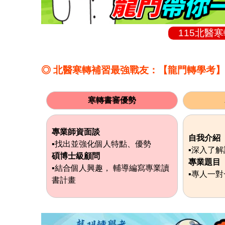
115北醫
◎ 北醫寒轉補習最強戰友：【龍門轉學考
寒轉書審優勢
專業師資面談
自我介紹
▪找出並強化個人特點、優勢
▪深入了
碩博士級顧問
專業題目
▪結合個人興趣， 輔導編寫專業讀
▪專人一
書計畫