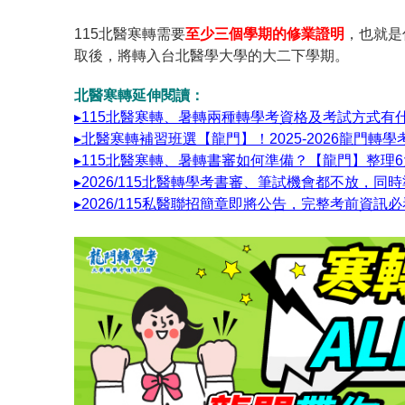
115北醫寒轉需要
至少三個學期的修業證明
，也就是
取後，將轉入台北醫學大學的大二下學期。
北醫寒轉延伸閱讀：
▸115北醫寒轉、暑轉兩種轉學考資格及考試方式有
▸北醫寒轉補習班選【龍門】！2025-2026龍門轉
▸115北醫寒轉、暑轉書審如何準備？【龍門】整理
▸2026/115北醫轉學考書審、筆試機會都不放，同
▸2026/115私醫聯招簡章即將公告，完整考前資訊