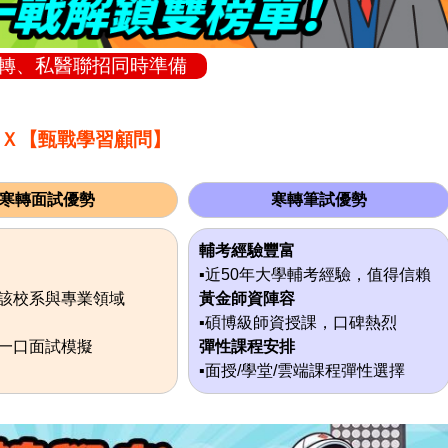
寒轉、私醫聯招同時準備
】Ｘ【甄戰學習顧問】
寒轉面試優勢
寒轉筆試優勢
輔考經驗豐富
▪近50年大學輔考經驗，值得信賴
解該校系與專業領域
黃金師資陣容
▪碩博級師資授課，口碑熱烈
對一口面試模擬
彈性課程安排
▪面授/學堂/雲端課程彈性選擇