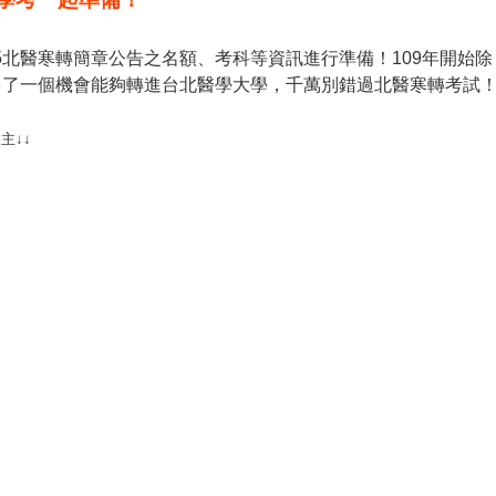
15北醫寒轉簡章公告之名額、考科等資訊進行準備！109年開始除
多了一個機會能夠轉進台北醫學大學，千萬別錯過北醫寒轉考試
主↓↓