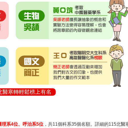
北醫寒轉輕鬆榜上有名
護理系4位、呼治系5位
，共11個科系35個名額。詳細的115北醫