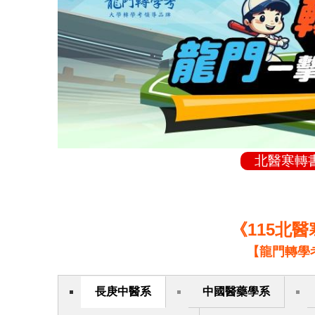
北醫寒轉
《115北
【龍門轉學
長庚中醫系
中國醫藥學系