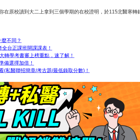
你在原校讀到大二上拿到三個學期的在校證明，於115北醫寒轉
什麼不同？
學考全台正課班開課課表！
6大轉學考書審上榜重點，速了解！
時準備選擇加倍！
必看(私醫聯招簡章/考古題/最低錄取分數)！