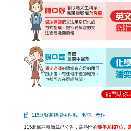
龍門助你
115北醫寒轉招生科系、名額、考科
115北醫寒轉簡章已公告，最熱門的
藥學系招7位、