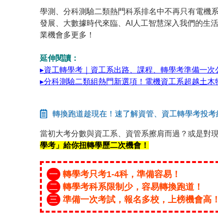
學測、分科測驗二類熱門科系排名中不再只有電機
發展、大數據時代來臨、AI人工智慧深入我們的生
業機會多更多！
延伸閱讀：
▸資工轉學考｜資工系出路、課程、轉學考準備一次
▸分科測驗二類組熱門新選項！電機資工系超越土木
轉換跑道趁現在！速了解資管、資工轉學考投考
當初大考分數與資工系、資管系擦肩而過？或是對
學考」給你扭轉學歷二次機會！
一
轉學考只考1-4科，準備容易！
二
轉學考科系限制少，容易轉換跑道！
三
準備一次考試，報名多校，上榜機會高