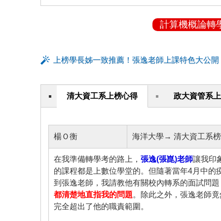
計算機概論轉
上榜學長姊一致推薦！張逸老師上課特色大公開
清大資工系上榜心得
政大資管系上
楊Ｏ衡
海洋大學→ 清大資工系
在我準備轉學考的路上，
張逸(張崑)老師
讓我印
的課程都是上數位學堂的。但隨著當年4月中的
到張逸老師，我請教他有關校內轉系的面試問題
都清楚地直指我的問題
。除此之外，張逸老師竟
完全超出了他的職責範圍。