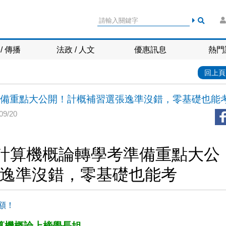
/ 傳播
法政 / 人文
優惠訊息
熱門
回上頁
準備重點大公開！計概補習選張逸準沒錯，零基礎也能
9/20
，計算機概論轉學考準備重點大公
逸準沒錯，零基礎也能考
額！
算機概論上榜學長姐