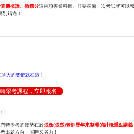
計算機概論、微積分
這兩項專業科目。只要準備一次考試就可以
萬別錯過！
國立頂大的關鍵就在這！
轉學考課程，立即報名
！
龍門轉學考的優勢在於
張逸(張崑)老師歷年來整理的計概重點講義
學考出題方向，省時又省力！