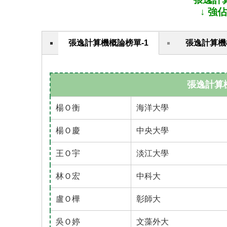
↓ 強
張逸計算機概論榜單-1
張逸計算機
張逸計算
楊Ｏ衡
海洋大學
楊Ｏ慶
中央大學
王Ｏ宇
淡江大學
林Ｏ宏
中科大
盧Ｏ樺
彰師大
吳Ｏ婷
文藻外大