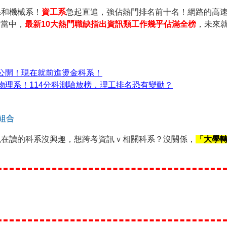
系和機械系！
資工系
急起直追，強佔熱門排名前十名！網路的高
活當中，
最新10大熱門職缺指出資訊類工作幾乎佔滿全榜
，未來
公開！現在就前進燙金科系！
物理系！114分科測驗放榜，理工排名恐有變動？
組合
現在讀的科系沒興趣，想跨考資訊ｖ相關科系？沒關係，
「大學
！