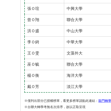
張Ｏ瑄
中興大學
曾Ｏ翔
聯合大學
洪Ｏ盛
中山大學
李Ｏ錡
中華大學
王Ｏ雯
文藻外大
巫Ｏ毓
聯合大學
楊Ｏ衡
海洋大學
戴Ｏ芳
淡江大學
※僅列出部分已授權榜單，看更多榜單請點此連結：
龍門轉
※台聯大轉學考無名次排序，故以正取呈現