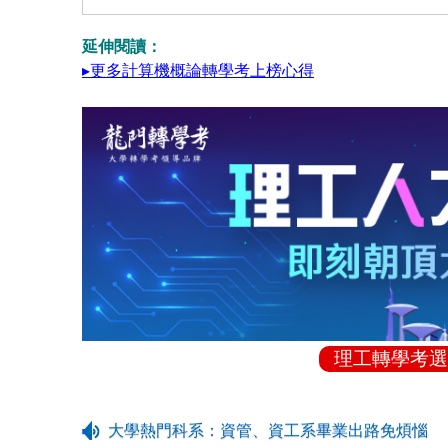
延伸閱讀：
▸更多計算機概論轉學考上榜心得
理工轉學考選
大學熱門科系：資管、資工系畢業出路免煩惱