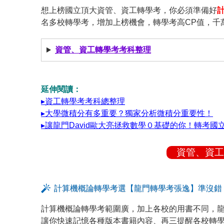
想上榜國立頂大資管、資工轉學考，你必須準備好
名多校轉學考，增加上榜機會，轉學考高CP值，千
資管、資工轉學考考科整理
延伸閱讀：
▸資工轉學考考科總整理
▸大學微積分有多重要？獨家分析微積分重要性！
▸讓龍門David歐大亮拯救數學０基礎的你！轉考
資管、資工
計算機概論轉學考選【龍門轉學考張逸】準沒錯
計算機概論轉學考範圍廣，加上各校的用書不同，
讓你快速記憶各種版本書籍內容、再三提醒各校轉