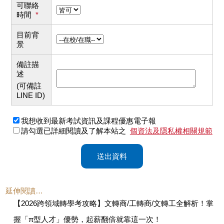
可聯絡
時間
*
目前背
景
備註描
述
(可備註
LINE ID)
我想收到最新考試資訊及課程優惠電子報
請勾選已詳細閱讀及了解本站之
個資法及隱私權相關規範
送出資料
延伸閱讀…
【2026跨領域轉學考攻略】文轉商/工轉商/文轉工全解析！掌
握「π型人才」優勢，起薪翻倍就靠這一次！