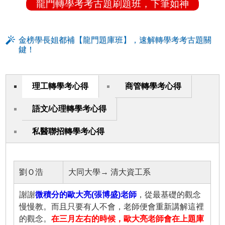
龍門轉學考考古題刷題班，下筆如神
金榜學長姐都補【龍門題庫班】，速解轉學考考古題關
鍵！
理工轉學考心得
商管轉學考心得
語文/心理轉學考心得
私醫聯招轉學考心得
劉Ｏ浩
大同大學→ 清大資工系
謝謝
微積分的歐大亮(張博盛)老師
，從最基礎的觀念
慢慢教。而且只要有人不會，老師便會重新講解這裡
的觀念。
在三月左右的時候，歐大亮老師會在上題庫