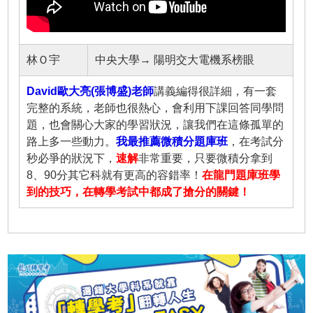
林Ｏ宇
中央大學→ 陽明交大電機系榜眼
David歐大亮(張博盛)老師
講義編得很詳細，有一套
完整的系統，老師也很熱心，會利用下課回答同學問
題，也會關心大家的學習狀況，讓我們在這條孤單的
路上多一些動力。
我最推薦微積分題庫班
，在考試分
秒必爭的狀況下，
速解
非常重要，只要微積分拿到
8、90分其它科就有更高的容錯率！
在龍門題庫班學
到的技巧，在轉學考試中都成了搶分的關鍵！