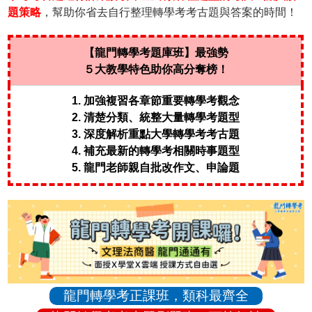
題策略
，幫助你省去自行整理轉學考考古題與答案的時間！
【龍門轉學考題庫班】最強勢
５大教學特色助你高分奪榜！
1. 加強複習各章節重要轉學考觀念
2. 清楚分類、統整大量轉學考題型
3. 深度解析重點大學轉學考考古題
4. 補充最新的轉學考相關時事題型
5. 龍門老師親自批改作文、申論題
龍門轉學考正課班，類科最齊全