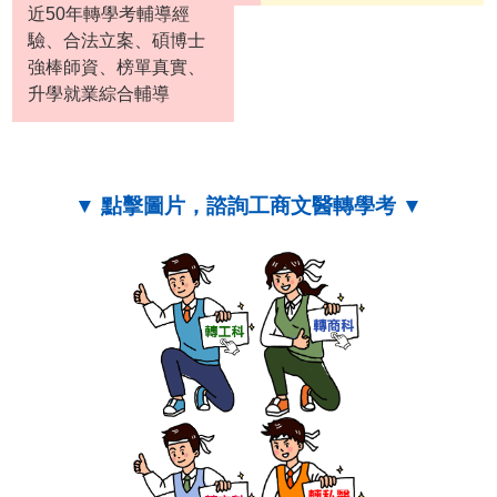
近50年轉學考輔導經
驗、合法立案、碩博士
強棒師資、榜單真實、
升學就業綜合輔導
▼ 點擊圖片，諮詢工商文醫轉學考 ▼