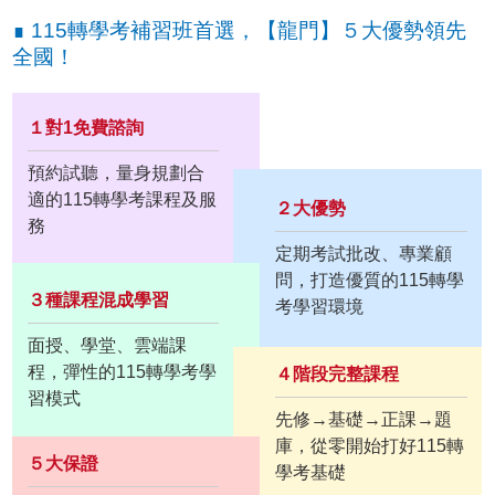
∎ 115轉學考補習班首選，【龍門】５大優勢領先
全國！
１對1免費諮詢
預約試聽，量身規劃合
適的115轉學考課程及服
２大優勢
務
定期考試批改、專業顧
問，打造優質的115轉學
３種課程混成學習
考學習環境
面授、學堂、雲端課
程，彈性的115轉學考學
４階段完整課程
習模式
先修→基礎→正課→題
庫，從零開始打好115轉
５大保證
學考基礎