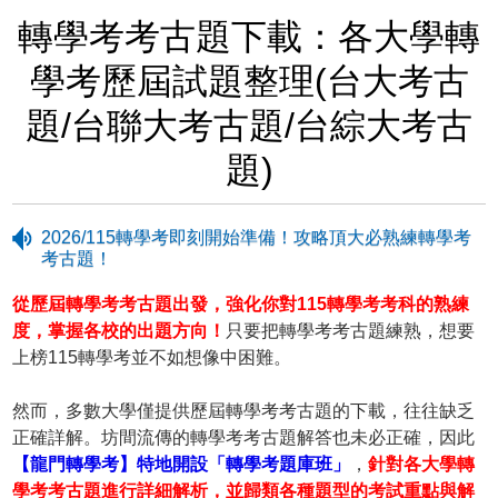
轉學考考古題下載：各大學轉
學考歷屆試題整理(台大考古
題/台聯大考古題/台綜大考古
題)
2026/115轉學考即刻開始準備！攻略頂大必熟練轉學考
考古題！
從歷屆轉學考考古題出發，強化你對115轉學考考科的熟練
度，掌握各校的出題方向！
只要把轉學考考古題練熟，想要
上榜115轉學考並不如想像中困難。
然而，多數大學僅提供歷屆轉學考考古題的下載，往往缺乏
正確詳解。坊間流傳的轉學考考古題解答也未必正確，因此
【龍門轉學考】特地開設「轉學考題庫班」
，
針對各大學轉
學考考古題進行詳細解析，並歸類各種題型的考試重點與解