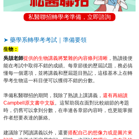
私醫聯招轉學考準備，立即諮詢
➤ 藥學系轉學考考試｜準備要領
生物：
吳頡老師
提供的生物講義將繁雜的內容條列清晰
，熟讀後便
能在考試中取得不錯的成績。每章節後的歷屆試題，務必搞
懂每一個選項，並將講義和歷屆題目熟記，這樣基本上在轉
學考生物這一科目便可以獲得不錯的分數。
準備私醫聯招的期間，我除了熟讀上課講義，
還有再細讀
Campbell原文書中文版
。這幫助我在面對比較細節的考題
時，仍舊可以拿到分數，在串連各章節內容時，也更能掌握
作者想要表達的脈絡。
建議除了閱讀講義以外，還要
搭配自己的想像力或是圖片來