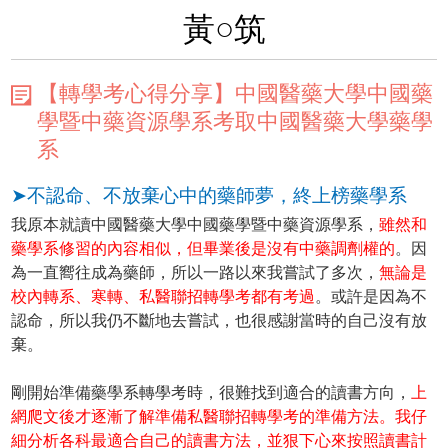
黃○筑
【轉學考心得分享】中國醫藥大學中國藥
學暨中藥資源學系考取中國醫藥大學藥學
系
➤不認命、不放棄心中的藥師夢，終上榜藥學系
我原本就讀中國醫藥大學中國藥學暨中藥資源學系，
雖然和
藥學系修習的內容相似，但畢業後是沒有中藥調劑權的
。因
為一直嚮往成為藥師，所以一路以來我嘗試了多次，
無論是
校內轉系、寒轉、私醫聯招轉學考都有考過
。或許是因為不
認命，所以我仍不斷地去嘗試，也很感謝當時的自己沒有放
棄。
剛開始準備藥學系轉學考時，很難找到適合的讀書方向，
上
網爬文後才逐漸了解準備私醫聯招轉學考的準備方法。我仔
細分析各科最適合自己的讀書方法，並狠下心來按照讀書計