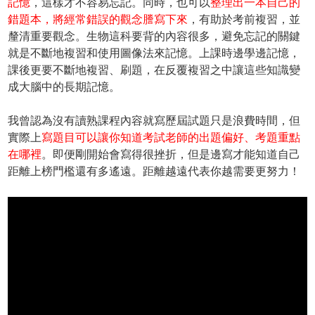
記憶
，這樣才不容易忘記。同時，也可以
整理出一本自己的
錯題本，將經常錯誤的觀念謄寫下來
，有助於考前複習，並
釐清重要觀念。生物這科要背的內容很多，避免忘記的關鍵
就是不斷地複習和使用圖像法來記憶。上課時邊學邊記憶，
課後更要不斷地複習、刷題，在反覆複習之中讓這些知識變
成大腦中的長期記憶。
我曾認為沒有讀熟課程內容就寫歷屆試題只是浪費時間，但
實際上
寫題目可以讓你知道考試老師的出題偏好、考題重點
在哪裡
。即便剛開始會寫得很挫折，但是邊寫才能知道自己
距離上榜門檻還有多遙遠。距離越遠代表你越需要更努力！