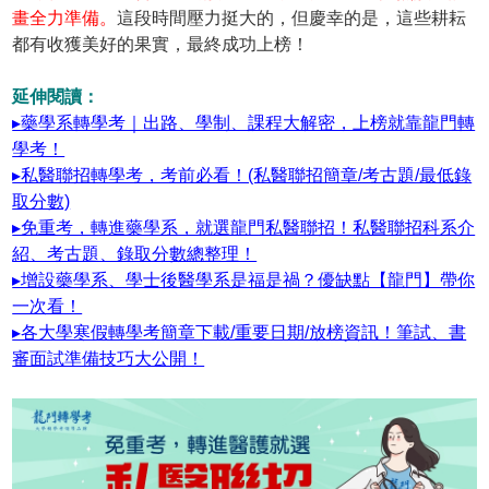
畫全力準備。
這段時間壓力挺大的，但慶幸的是，這些耕耘
都有收獲美好的果實，最終成功上榜！
延伸閱讀：
▸藥學系轉學考｜出路、學制、課程大解密，上榜就靠龍門轉
學考！
▸私醫聯招轉學考，考前必看！(私醫聯招簡章/考古題/最低錄
取分數)
▸免重考，轉進藥學系，就選龍門私醫聯招！私醫聯招科系介
紹、考古題、錄取分數總整理！
▸增設藥學系、學士後醫學系是福是禍？優缺點【龍門】帶你
一次看！
▸各大學寒假轉學考簡章下載/重要日期/放榜資訊！筆試、書
審面試準備技巧大公開！