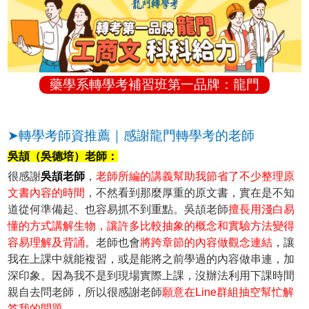
藥學系轉學考補習班第一品牌：龍門
➤轉學考師資推薦｜感謝龍門轉學考的老師
吳頡（吳德培）老師：
很感謝
吳頡老師
，
老師所編的講義幫助我節省了不少整理原
文書內容的時間
，不然看到那麼厚重的原文書，實在是不知
道從何準備起、也容易抓不到重點。吳頡老師
擅長用淺白易
懂的方式講解生物，讓許多比較抽象的概念和實驗方法變得
容易理解及背誦
。老師也會
將跨章節的內容做觀念連結
，讓
我在上課中就能複習，或是能將之前學過的內容做串連，加
深印象。因為我不是到現場實際上課，沒辦法利用下課時間
親自去問老師，所以很感謝老師
願意在Line群組抽空幫忙解
答我的問題
。