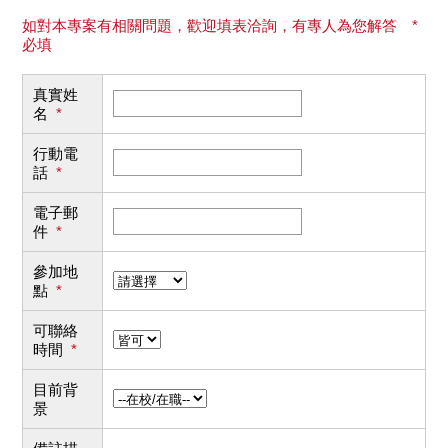
如對本專案有相關問題，歡迎填表洽詢，有專人為您解答 *
必填
真實姓
名
*
行動電
話
*
電子郵
件
*
參加地
點
*
可聯絡
時間
*
目前背
景