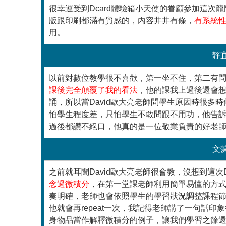
很幸運受到Dcard體驗箱小天使的眷顧參加這
版跟印刷都滿有質感的，內容井井有條，
有系統
用。
靜
以前對數位教學很不喜歡，第一坐不住，第二有
課後完全顛覆了我的看法
，他的課我上過後還會
誦，所以當David歐大亮老師問學生原因時很
怕學生程度差，只怕學生不敢問跟不用功，他告
過後都讚不絕口，他真的是一位敬業負責的好老
文
之前就耳聞David歐大亮老師很會教，沒想到這次D
念過微積分
，在第一堂課老師利用簡單易懂的方
奏明確，老師也會依照學生的學習狀況調整課程
他就會再repeat一次，我記得老師講了一句話
身物品當作解釋微積分的例子，讓我們學習之餘