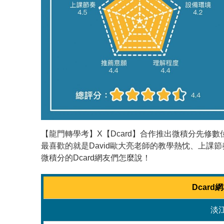
【龍門轉學考】X【Dcard】合作推出微積分先修
最喜歡的就是David歐大亮老師的教學熱忱、上
微積分的Dcard網友們怎麼說！
Dcar
淡