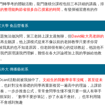
次龍門轉學考的體驗活動，龍門微積分課程包括三本詳細的講義，排
性的整理能夠節省很多自己摸索的時間
，有發揮補習應有的作
宜大學 食品營養系
問題無法做詢問，第三老師上課太過無聊，但
David歐大亮老師的
想再去聽課，他上課模式從來不像以前的老師教學只要求你背
多時候我真的也不知道原因，但老師很有耐心的從頭教起，他說他不
訴我們原理讓我們理解，難怪在各大評論裡加上我的學姊給他教
師。
藻外大 傳播藝術系
card活動就被我抽中了。
文組生的我數學非常沒輒，甚至從未
式，也針對沒有基礎的同學再重新複習一遍高中的理論，上課節
節奏，一步步推進公式，常常會問學生懂不懂只要一個人有舉手
印象很深刻，「數學不要抄筆記，抄了永遠不會好。」也常利用隨
還不會感到無趣