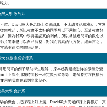
很吃力。
台灣大學 政治系
不錯。David歐大亮老師上課很認真，不太講笑話或廢話，常常
都從頭教起，所以程度不太好的同學可以不用擔心。至於程度好
授課，因為我高中學得蠻認真的關係，所以常跳過簡單的觀念以
，影片速率也可以自己調整，對我而言真的很方便。總而言之，
非常感謝這次的體驗活動。
科大 銀髮產業管理系
老師用簡單的例子幫助學生理解 ，原本感覺超級恐怖的微積分變
！而且上課不用花時間抄一堆定義公式等等，老師都打在微積分
腦並用的我實在感到非常貼心。
東吳大學 會計系
驗的機會，把課程上好上滿。David歐大亮老師課上得很好，真