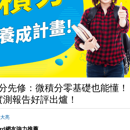
微積分先修：微積分零基礎也能懂！
驗實測報告好評出爐！
歐大亮
ard網友強力推薦