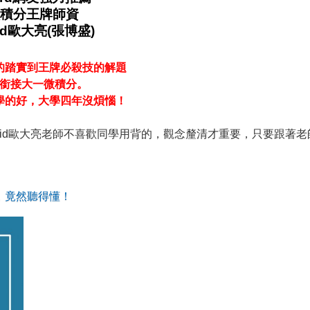
積分王牌師資
id歐大亮(張博盛)
的踏實到王牌必殺技的解題
銜接大一微積分。
學的好，大學四年沒煩惱！
vid歐大亮老師不喜歡同學用背的，觀念釐清才重要，只要跟著老
，竟然聽得懂！