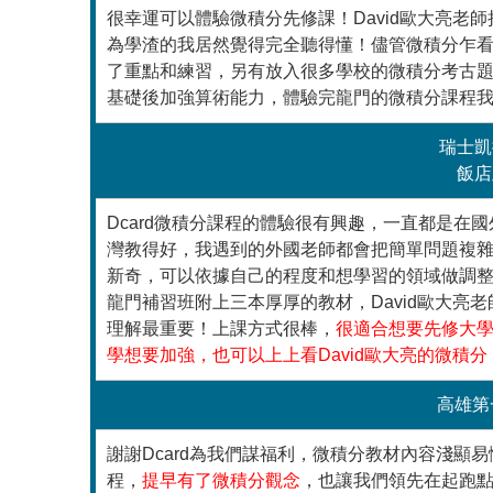
很幸運可以體驗微積分先修課！David歐大亮
為學渣的我居然覺得完全聽得懂！儘管微積分乍看
了重點和練習，另有放入很多學校的微積分考古
基礎後加強算術能力，體驗完龍門的微積分課程
瑞士凱
飯店
Dcard微積分課程的體驗很有興趣，一直都是
灣教得好，我遇到的外國老師都會把簡單問題複
新奇，可以依據自己的程度和想學習的領域做調
龍門補習班附上三本厚厚的教材，David歐大
理解最重要！上課方式很棒，
很適合想要先修大
學想要加強，也可以上上看David歐大亮的微積分
高雄第
謝謝Dcard為我們謀福利，微積分教材內容淺
程，
提早有了微積分觀念
，也讓我們領先在起跑