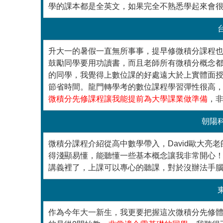
學的課本都是全英文，如果完全不熟悉學起來會
升大一的暑假一直無所事事，提早修微積分課程也
鼓勵同學要用功讀書，而且老師所有微積分概念
的同學，我覺得上數位課的好處遠大於上實體面
節省時間。龍門轉學考的數位課程學習彈性很高
微積分先修課程讓我能提前為大學課業做準備
，
朝陽
微積分課程介紹從高中數學帶入，David歐大亮
得淺顯易懂，能聽懂一些基本概念讓我非常開心
講義裡了，上課可以專心的聽課，對於沒辦法手
作為今年大一新生，我更要把握這次微積分先修體