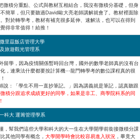
老師把微積分重點、公式與教材互相結合，我沒有微積分基礎，但身
不簡單，但只要聽過David歐大亮老師講解就會了。教材裡面除
題。對於轉學考，教材有補充很多延伸、速解法，也可以在得到
我覺得非常值得！給推！
撒里茲飯店管理大學
及旅遊觀光管理系
在國外留學，因為疫情關係暫時回台灣，國外的數學老師真的沒有台
雜化，連乘法什麼都要按計算機⋯龍門轉學考的數位課程真的很
整！
亮老師說：「學生不用一直抄筆記。」因為講義就是筆記，認真聽跟
學微積分跟追求成績更好的同學
，如果是
非工、商學院科系的同
！
一科大 運籌管理學系
顯易懂，幫我們這些大學和科大的大一生在大學開學前銜接微積分課
點比其他同學有概念，
大學開學時會比較容易進入狀況
，畢竟大