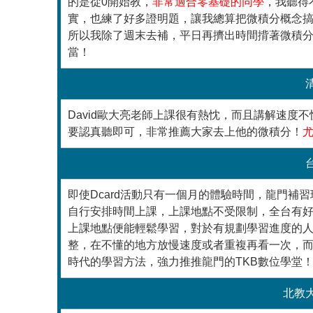
的是從0開始教，
非常適合零基礎的同學
，我聽得
實，也練了好多證明題，讓我總算把微積分概念
所以我除了週末去補，平日再擠出時間揹著微積
當！
David歐大亮老師上課很有熱忱，而且講解速
要認真聽即可，非常推薦大家去上他的微積分！
即使Dcard活動只有一個月的體驗時間，龍門
自行安排時間上課，上課地點不受限制，全台有好
上課地點便能輕鬆學習，對於有規劃學習進度的
整，在不懂的地方放慢速度或者重複再看一次，
時代的學習方法，強力推推龍門的TKB數位學堂
北教