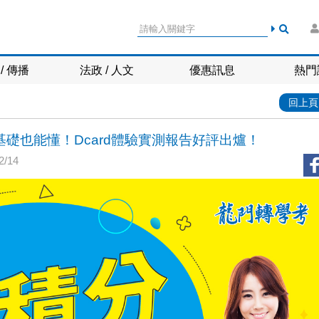
/ 傳播
法政 / 人文
優惠訊息
熱門
回上頁
基礎也能懂！Dcard體驗實測報告好評出爐！
/14