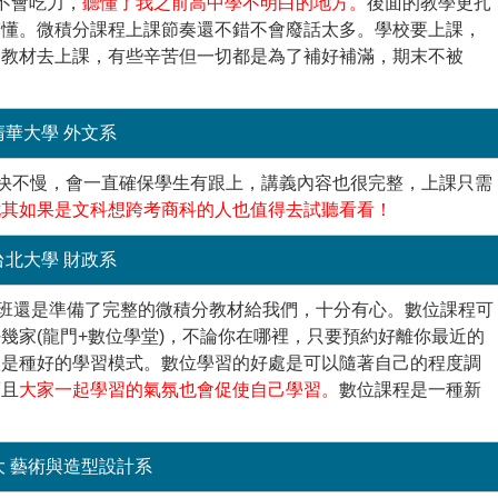
不會吃力，
聽懂了我之前高中學不明白的地方。
後面的教學更扎
搞懂。微積分課程上課節奏還不錯不會廢話太多。學校要上課，
分教材去上課，有些辛苦但一切都是為了補好補滿，期末不被
清華大學 外文系
度不快不慢，會一直確保學生有跟上，講義內容也很完整，上課只需
尤其如果是文科想跨考商科的人也值得去試聽看看！
台北大學 財政系
補習班還是準備了完整的微積分教材給我們，十分有心。數位課程可
幾家(龍門+數位學堂)，不論你在哪裡，只要預約好離你最近的
人是種好的學習模式。數位學習的好處是可以隨著自己的程度調
而且
大家一起學習的氣氛也會促使自己學習。
數位課程是一種新
！
大 藝術與造型設計系